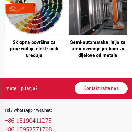
Semi-automatska linija za
Sklopna površina za
premazivanje prahom za
proizvodnju električnih
dijelove od metala
uređaja
Imate li pitanja?
Kontaktirajte nas
Tel / WhatsApp / WeChat:
+86 15190411275
+86 15952571708