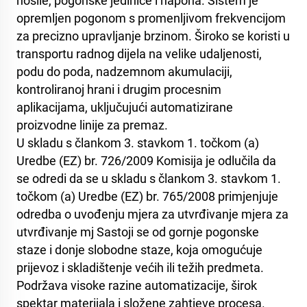
nosile, pogonske jedinice i napona. Sistem je
opremljen pogonom s promenljivom frekvencijom
za precizno upravljanje brzinom. Široko se koristi u
transportu radnog dijela na velike udaljenosti,
podu do poda, nadzemnom akumulaciji,
kontroliranoj hrani i drugim procesnim
aplikacijama, uključujući automatizirane
proizvodne linije za premaz.
U skladu s člankom 3. stavkom 1. točkom (a)
Uredbe (EZ) br. 726/2009 Komisija je odlučila da
se odredi da se u skladu s člankom 3. stavkom 1.
točkom (a) Uredbe (EZ) br. 765/2008 primjenjuje
odredba o uvođenju mjera za utvrđivanje mjera za
utvrđivanje mj Sastoji se od gornje pogonske
staze i donje slobodne staze, koja omogućuje
prijevoz i skladištenje većih ili težih predmeta.
Podržava visoke razine automatizacije, širok
spektar materijala i složene zahtjeve procesa.