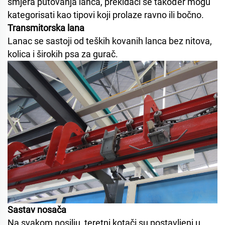
smjera putovanja lanca, prekidači se također mogu
kategorisati kao tipovi koji prolaze ravno ili bočno.
Transmitorska lana
Lanac se sastoji od teških kovanih lanca bez nitova,
kolica i širokih psa za gurač.
Sastav nosača
Na svakom nosilju, teretni kotači su postavljeni u