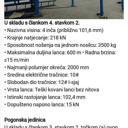
U skladu s člankom 4. stavkom 2.
• Nazivna visina: 4 inča (približno 101,6 mm)
• Krajnje natjecanje: 218 kN
• Sposobnost nošenja na jednom nosilcu: 3500 kg
• Maksimalna duljina lanca: 600 m
• Radna brzina:
≤15 m/min
• Najmanji polumjer okreća: 2000 mm
• Sredina električne tračnice: 10#
• Slobodan dio tračnice: 12# I-sjaj
• Vrsta lanca: Teški kovani lanci bez nitova
• Istinski rastojanje lanca: 102,4 mm
• Dopušteno napono lanca: 15 kN
Pogonska jedinica
U skladu s člankom 3. stavkom 2. točkom (a) ovog