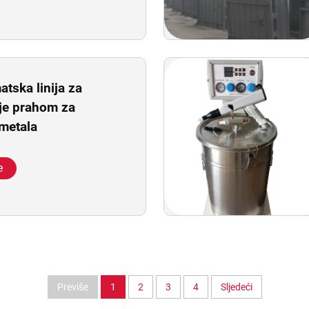
tska linija za
je prahom za
 metala
e
Previše
1
2
3
4
Sljedeći