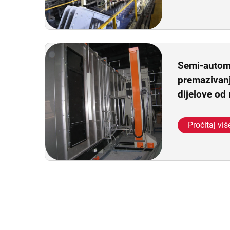
Semi-automa
premazivan
dijelove od
Pročitaj viš