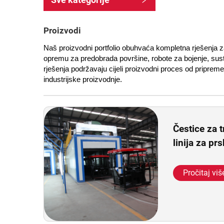
Proizvodi
Naš proizvodni portfolio obuhvaća kompletna rješenja za
opremu za predobrada površine, robote za bojenje, sustav
rješenja podržavaju cijeli proizvodni proces od priprem
industrijske proizvodnje.
Čestice za 
linija za p
Pročitaj viš