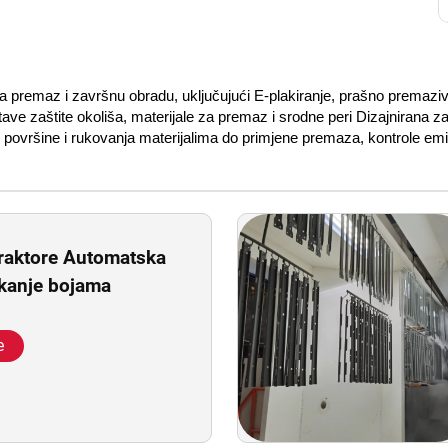
 premaz i završnu obradu, uključujući E-plakiranje, prašno premazivan
e zaštite okoliša, materijale za premaz i srodne peri Dizajnirana za u
e površine i rukovanja materijalima do primjene premaza, kontrole emis
traktore Automatska
rskanje bojama
e