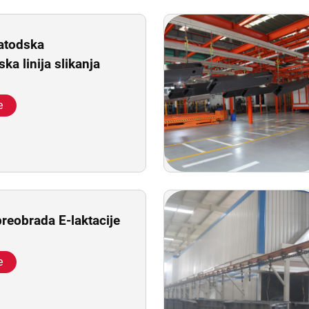
atodska
ska linija slikanja
e
preobrada E-laktacije
e