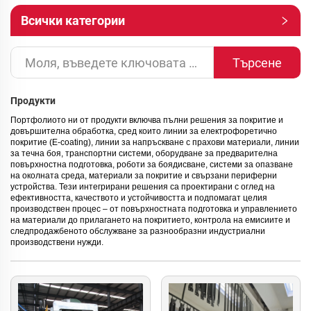
Всички категории
Търсене
Продукти
Портфолиото ни от продукти включва пълни решения за покритие и
довършителна обработка, сред които линии за електрофоретично
покритие (E-coating), линии за напръскване с прахови материали, линии
за течна боя, транспортни системи, оборудване за предварителна
повърхностна подготовка, роботи за боядисване, системи за опазване
на околната среда, материали за покритие и свързани периферни
устройства. Тези интегрирани решения са проектирани с оглед на
ефективността, качеството и устойчивостта и подпомагат целия
производствен процес – от повърхностната подготовка и управлението
на материали до прилагането на покритието, контрола на емисиите и
следпродажбеното обслужване за разнообразни индустриални
производствени нужди.