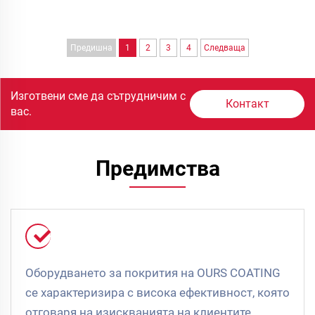
Предишна
1
2
3
4
Следваща
Изготвени сме да сътрудничим с
Контакт
вас.
Предимства
Оборудването за покрития на OURS COATING
се характеризира с висока ефективност, която
отговаря на изискванията на клиентите