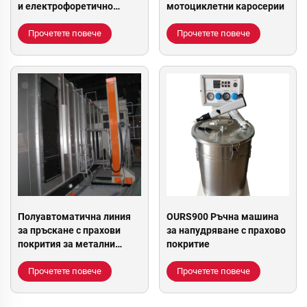
и електрофоретично
мотоциклетни каросерии
боядисване (CED линия за
покритие)
Прочетете повече
Прочетете повече
Полуавтоматична линия
OURS900 Ръчна машина
за пръскане с прахови
за напудряване с прахово
покрития за метални
покритие
части
Прочетете повече
Прочетете повече