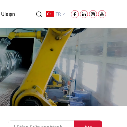
 Ulaşın
TR