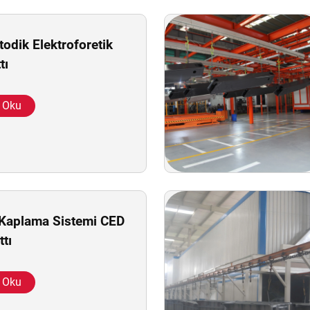
todik Elektroforetik
tı
 Oku
-Kaplama Sistemi CED
tı
 Oku