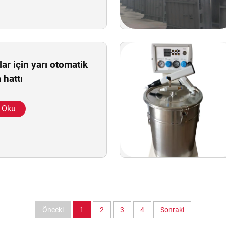
ar için yarı otomatik
 hattı
 Oku
Önceki
1
2
3
4
Sonraki