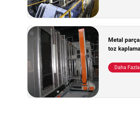
Metal parçal
toz kaplama
Daha Fazla