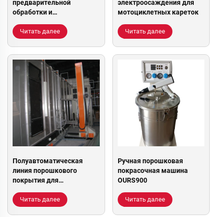
предварительной
электроосаждения для
обработки и
мотоциклетных кареток
электроосаждения (CED)
для нанесения покрытия
Читать далее
Читать далее
Полуавтоматическая
Ручная порошковая
линия порошкового
покрасочная машина
покрытия для
OURS900
металлических деталей
Читать далее
Читать далее