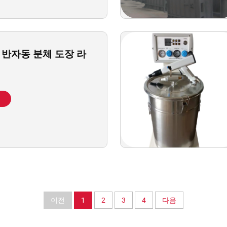
 반자동 분체 도장 라
기
이전
1
2
3
4
다음