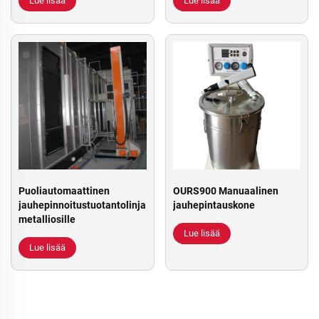
Lue lisää
Lue lisää
Puoliautomaattinen
OURS900 Manuaalinen
jauhepinnoitustuotantolinja
jauhepintauskone
metalliosille
Lue lisää
Lue lisää