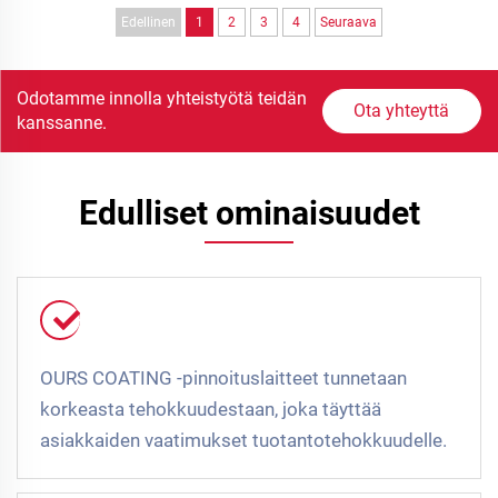
Edellinen
1
2
3
4
Seuraava
Odotamme innolla yhteistyötä teidän
Ota yhteyttä
kanssanne.
Edulliset ominaisuudet
OURS COATING -pinnoituslaitteet tunnetaan
korkeasta tehokkuudestaan, joka täyttää
asiakkaiden vaatimukset tuotantotehokkuudelle.