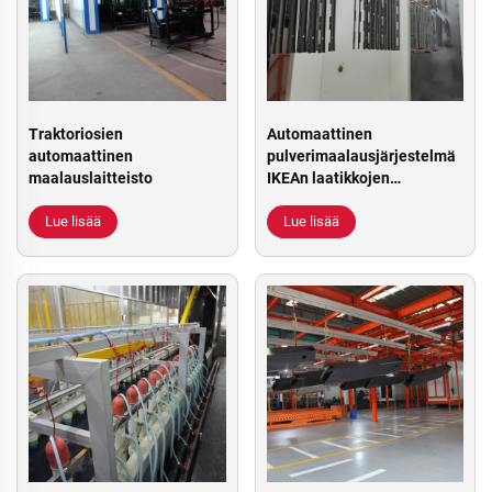
Traktoriosien
Automaattinen
automaattinen
pulverimaalausjärjestelmä
maalauslaitteisto
IKEAn laatikkojen
liukusalmille
Lue lisää
Lue lisää