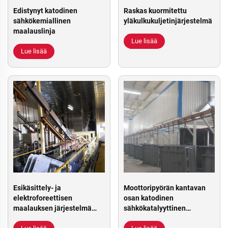
Edistynyt katodinen
Raskas kuormitettu
sähkökemiallinen
yläkulkukuljetinjärjestelmä
maalauslinja
Lue lisää
Lue lisää
Esikäsittely- ja
Moottoripyörän kantavan
elektroforeettisen
osan katodinen
maalauksen järjestelmä
sähkökatalyyttinen
(CED-maalauslinja)
pinnoitustuotantolinja