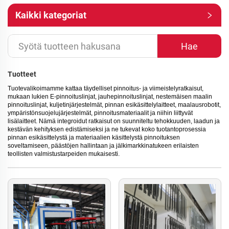
Kaikki kategoriat
Hae
Tuotteet
Tuotevalikoimamme kattaa täydelliset pinnoitus- ja viimeistelyratkaisut,
mukaan lukien E-pinnoituslinjat, jauhepinnoituslinjat, nestemäisen maalin
pinnoituslinjat, kuljetinjärjestelmät, pinnan esikäsittelylaitteet, maalausrobotit,
ympäristönsuojelujärjestelmät, pinnoitusmateriaalit ja niihin liittyvät
lisälaitteet. Nämä integroidut ratkaisut on suunniteltu tehokkuuden, laadun ja
kestävän kehityksen edistämiseksi ja ne tukevat koko tuotantoprosessia
pinnan esikäsittelystä ja materiaalien käsittelystä pinnoituksen
soveltamiseen, päästöjen hallintaan ja jälkimarkkinatukeen erilaisten
teollisten valmistustarpeiden mukaisesti.