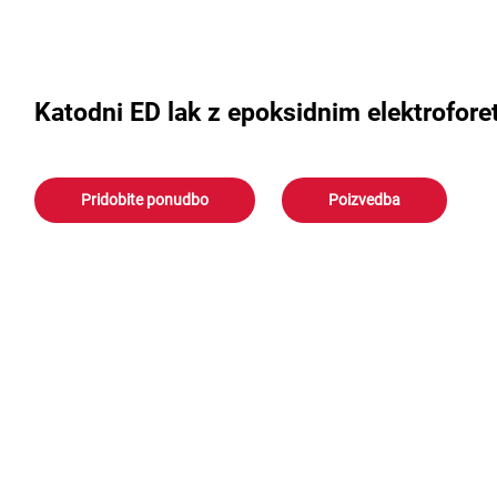
Katodni ED lak z epoksidnim elektrofo
Pridobite ponudbo
Poizvedba