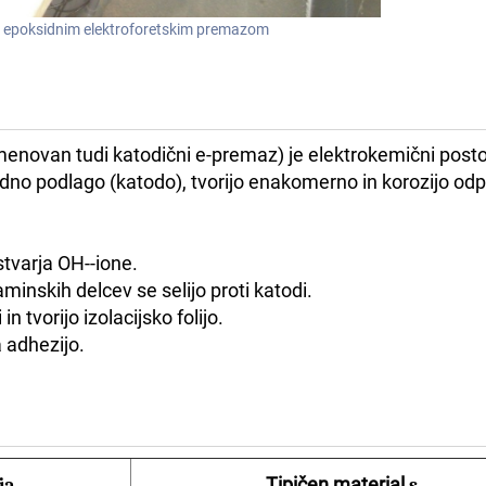
z epoksidnim elektroforetskim premazom
menovan tudi katodični e-premaz) je elektrokemični posto
no podlago (katodo), tvorijo enakomerno in korozijo od
tvarja OH--ione.
minskih delcev se selijo proti katodi.
in tvorijo izolacijsko folijo.
a adhezijo.
Tipičen
material
ja
s