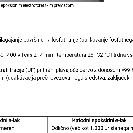
z epoksidnim elektroforetskim premazom
gajanje površine → fosfatiranje (oblikovanje fosfatnega
0–400 V | čas 2–4 min | temperatura 28–32 °C | trdna v
ltrafiltracije (UF) prihrani plavajočo barvo z donosom >99 
n (deaktivacija prečnovezovalnega sredstva, zaključek
dni e-lak
Katodni epoksidni e-lak
meren
Odlično (več kot 1.000 ur slanega 