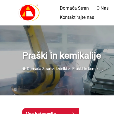
Domača Stran
O Nas
Kontaktirajte nas
Praški in kemikalije
Domača Stran
>
Izdelki
>
Praški in kemikalije
Vse kategorije