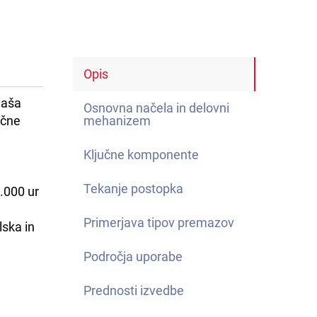
Opis
naša
Osnovna načela in delovni
učne
mehanizem
Ključne komponente
Tekanje postopka
.000 ur
Primerjava tipov premazov
lska in
Področja uporabe
Prednosti izvedbe