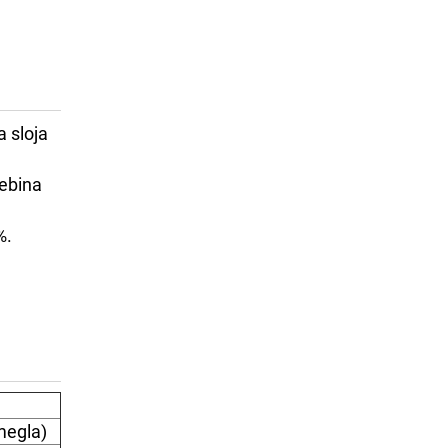
 sloja
sebina
%.
megla)