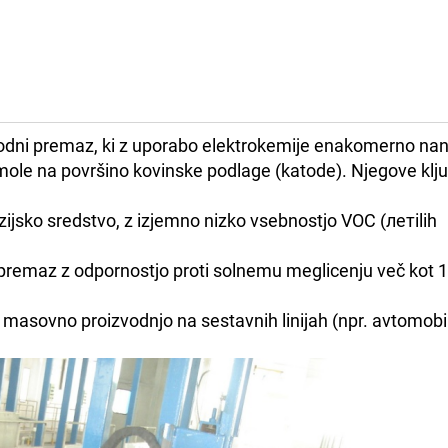
 vodni premaz, ki z uporabo elektrokemije enakomerno na
mole na površino kovinske podlage (katode). Njegove klj
zijsko sredstvo, z izjemno nizko vsebnostjo VOC (летilih
 premaz z odpornostjo proti solnemu meglicenju več kot 1
masovno proizvodnjo na sestavnih linijah (npr. avtomobi