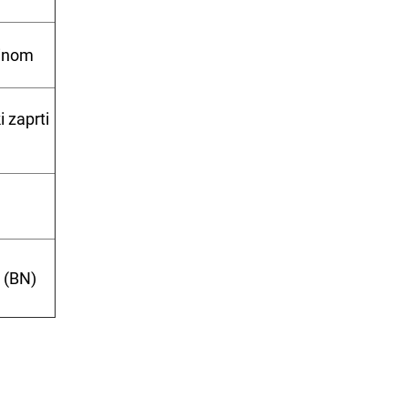
minom
i zaprti
d (BN)