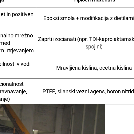
et in pozitiven
Epoksi smola + modifikacija z dietila
ionalno mrežno
Zaprti izocianati (npr. TDI-kaprolaktamsk
 med
spojini)
m utrjevanjem
ilnosti v vodi
Mravljična kislina, ocetna kislina
cionalnost
zravnavanje,
PTFE, silanski vezni agens, boron nitri
nje)