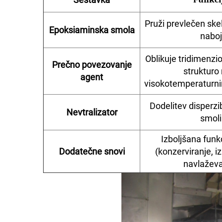
Pruži prevlečen skel
Epoksiaminska smola
naboj
Oblikuje tridimenz
Prečno povezovanje
strukturo
agent
visokotemperaturni
Dodelitev disperzib
Nevtralizator
smoli
Izboljšana funk
Dodatečne snovi
(konzerviranje, i
navlaževa