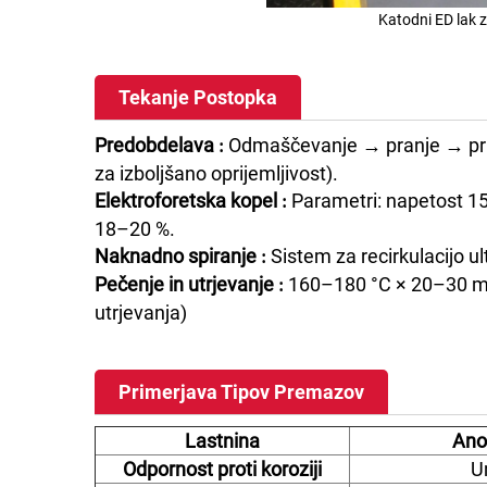
Katodni ED lak 
Tekanje Postopka
Predobdelava
Odmaščevanje → pranje → prila
:
za izboljšano oprijemljivost).
Elektroforetska kopel
Parametri: napetost 15
:
18–20 %.
Naknadno spiranje
Sistem za recirkulacijo u
:
Pečenje in utrjevanje
160–180 °C × 20–30 mi
:
utrjevanja)
Primerjava Tipov Premazov
Lastnina
Ano
Odpornost proti koroziji
U