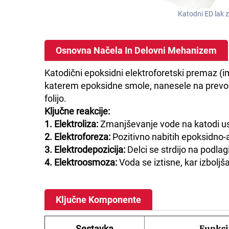
Katodni ED lak 
Osnovna Načela In Delovni Mehanizem
Katodični epoksidni elektroforetski premaz (i
katerem epoksidne smole, nanesele na prevod
folijo.
Ključne reakcije:
1. Elektroliza:
Zmanjševanje vode na katodi us
2. Elektroforeza:
Pozitivno nabitih epoksidno-a
3. Elektrodepozicija:
Delci se strdijo na podlagi 
4. Elektroosmoza:
Voda se iztisne, kar izboljš
Ključne Komponente
Sestavka
Funkci