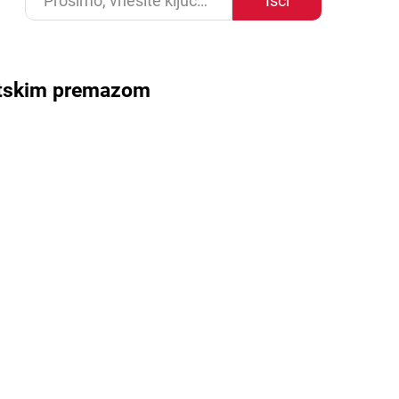
Išči
retskim premazom