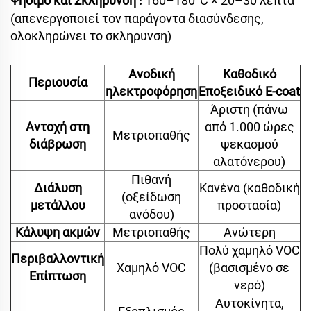
Ψήσιμο και Σκλήρυνση
160–180°C × 20–30 λεπτά
:
(απενεργοποιεί τον παράγοντα διασύνδεσης,
ολοκληρώνει το σκληρυνση)
Ανοδική
Καθοδικό
Περιουσία
ηλεκτροφόρηση
Εποξειδικό E-coat
Άριστη (πάνω
Αντοχή στη
από 1.000 ώρες
Μετριοπαθής
διάβρωση
ψεκασμού
αλατόνερου)
Πιθανή
Διάλυση
Κανένα (καθοδική
(οξείδωση
μετάλλου
προστασία)
ανόδου)
Κάλυψη ακμών
Μετριοπαθής
Ανώτερη
Πολύ χαμηλό VOC
Περιβαλλοντική
Χαμηλό VOC
(βασισμένο σε
Επίπτωση
νερό)
Αυτοκίνητα,