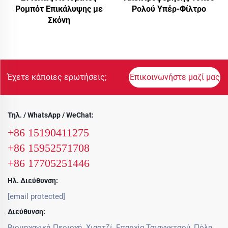
Ρομπότ Επικάλυψης με
Ρολού Υπέρ-Φίλτρο
Σκόνη
Έχετε κάποιες ερωτήσεις;
Επικοινωνήστε μαζί μας
Τηλ. / WhatsApp / WeChat:
+86 15190411275
+86 15952571708
+86 17705251446
Ηλ. Διεύθυνση:
[email protected]
Διεύθυνση:
Βιομηχανική Περιοχή, Χιαοτζί, Επαρχία Τσιανγκτσού, Πόλη