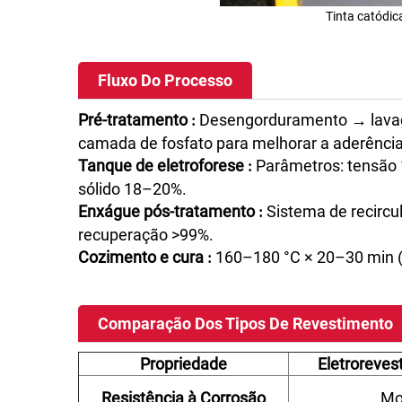
Tinta catódic
Fluxo Do Processo
Pré-tratamento
Desengorduramento → lavag
:
camada de fosfato para melhorar a aderência
Tanque de eletroforese
Parâmetros: tensão 
:
sólido 18–20%.
Enxágue pós-tratamento
Sistema de recircul
:
recuperação >99%.
Cozimento e cura
160–180 °C × 20–30 min (d
:
Comparação Dos Tipos De Revestimento
Propriedade
Eletroreves
Resistência à Corrosão
Mo