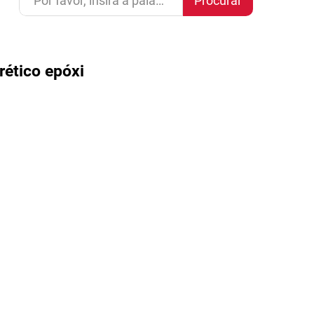
Procurar
rético epóxi