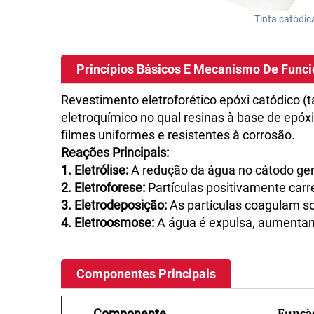
Tinta catódic
Princípios Básicos E Mecanismo De Func
Revestimento eletroforético epóxi catódico 
eletroquímico no qual resinas à base de epó
filmes uniformes e resistentes à corrosão.
Reações Principais:
1. Eletrólise:
A redução da água no cátodo ger
2. Eletroforese:
Partículas positivamente car
3. Eletrodeposição:
As partículas coagulam so
4. Eletroosmose:
A água é expulsa, aumentan
Componentes Principais
Componente
Funçã