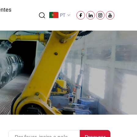
entes
PT