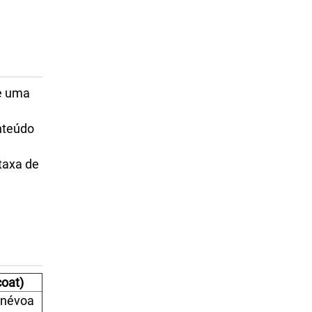
e uma
nteúdo
 taxa de
coat)
 névoa