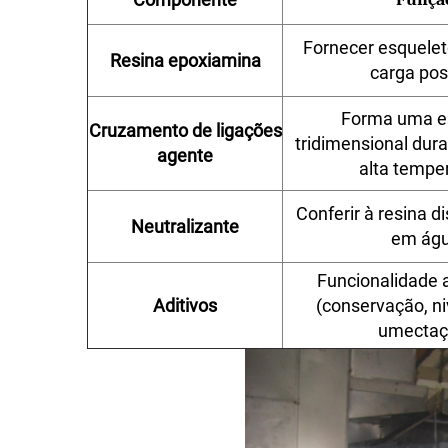
Fornecer esquelet
Resina epoxiamina
carga pos
Forma uma es
Cruzamento de ligações
tridimensional dur
agente
alta tempe
Conferir à resina d
Neutralizante
em ág
Funcionalidade 
Aditivos
(conservação, n
umectaç