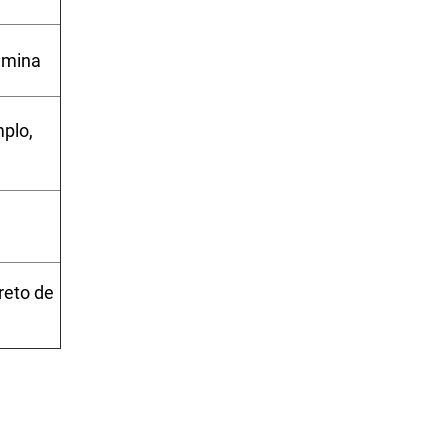
amina
mplo,
reto de