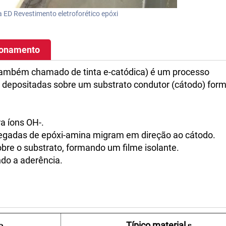
a ED Revestimento eletroforético epóxi
ionamento
(também chamado de tinta e-catódica) é um processo
xi depositadas sobre um substrato condutor (cátodo) fo
a íons OH-.
regadas de epóxi-amina migram em direção ao cátodo.
bre o substrato, formando um filme isolante.
do a aderência.
Típico
material
o
s