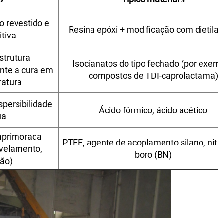
o revestido e
Resina epóxi + modificação com dietil
itiva
trutura
Isocianatos do tipo fechado (por exe
ante a cura em
compostos de TDI-caprolactama)
ratura
ispersibilidade
Ácido fórmico, ácido acético
ua
aprimorada
PTFE, agente de acoplamento silano, nit
ivelamento,
boro (BN)
ão)