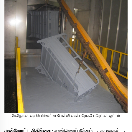
கேதோடிக் எடி பெயிண்ட் எப்போக்ஸி எலக்ட்ரோஃபோரெட்டிக் ஓட்டம்
முன்னோட்ட சிகிச்சை
எண்ணெய் நீக்கம் → கழுவுதல் →
: