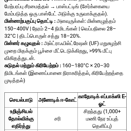
மேற்பரப்பு சீரமைத்தல் → பாஸ்பட்டிங் (சேர்க்கையை
மேம்படுத்த ஒரு பாஸ்பேட் அடுக்கு உருவாக்குதல்).
மின்னாற்பகுப்பு தொட்டி
அளவுருக்கள்: மின்னழுத்தம்
:
150–400V | நேரம் 2–4 நிமிடங்கள் | வெப்பநிலை 28–
32°C | திடப்பொருள் சத்து 18–20%.
பின்னர் கழுவுதல்
அல்ட்ராஃபில்ட்ரேஷன் (UF) மறுசுழற்சி
:
முறை மிதக்கும் பூச்சை மீட்டெடுக்கிறது, >99% மீட்பு
விகிதத்துடன்.
சுடுதல் மற்றும் கிரியேற்றம்
160–180°C × 20–30
:
நிமிடங்கள் (இணைப்பானை நிராகரித்தல், கிரியேற்றத்தை
முடித்தல்)
காதோடிக் எப்பாக்ஸி E-
செயல்பாடு
அனோடிக் ஈ-கோட்
ஓட்
உறிஞ்சியல்
சிறந்தது (1,000+
தோல்விக்கு
சரி
மணி நேர உப்புத்
எதிர்த்து
தெளிப்பு)