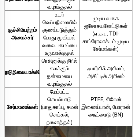
வழங்குதல்
உயர்
மூடிய வகை
வெப்பநிலையில்
ஐசோசயனேட்டுகள்
குச்சியேற்றம்
குணப்படுத்தும்
(எ.கா., TDI-
அமைச்சர்
போது மூவியல்
காப்ரோலாக்டம் மூடிய
வலையமைப்பை
சேர்மங்கள்)
உருவாக்குதல்
ரெசினுக்கு நீரில்
கலக்கும்
ஃபார்மிக் அமிலம்,
நடுநிலையாக்கி
தன்மையை
அசிட்டிக் அமிலம்
வழங்குதல்
மேம்பட்ட
செயல்பாடு
PTFE, சிலேன்
சேர்மானங்கள்
(பாதுகாப்பு, சமன்
இணைப்பான், போரான்
செய்தல்,
நைட்ரைடு (BN)
நனைத்தல்)