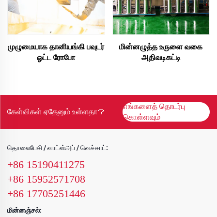
முழுமையாக தானியங்கி பவுடர்
மின்னழுத்த உருளை வகை
ஓட்ட ரோபோ
அதிவடிகட்டி
எங்களைத் தொடர்பு
கேள்விகள் ஏதேனும் உள்ளதா？
கொள்ளவும்
தொலைபேசி / வாட்ஸ்அப் / வெச்சாட்:
+86 15190411275
+86 15952571708
+86 17705251446
மின்னஞ்சல்: