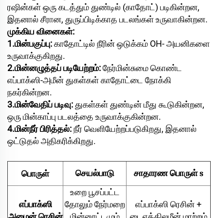
ரஷின்கள் ஒரு கடத்தும் துண்டில் (காதோட்) படிகின்றன,
இதனால் சீரான, துருப்பிடிக்காத படலங்கள் உருவாகின்றன.
முக்கிய வினைகள்:
1.மின்பகுப்பு:
காதோட்டில் நீரின் ஒடுக்கம் OH- அயனிகளை
உருவாக்குகிறது.
2.மின்னழுத்தப் படியேற்றம்:
நேர்மின்சுமை கொண்ட
எப்பாக்ஸி-அமீன் துகள்கள் காதோட்டை நோக்கி
நகர்கின்றன.
3.மின்வேதிப் படிவு:
துகள்கள் துண்டின் மீது கூடுகின்றன,
ஒரு மின்காப்பு படலத்தை உருவாக்குகின்றன.
4.மின்நீர் பிரித்தல்:
நீர் வெளியேற்றப்படுகிறது, இதனால்
ஒட்டுதல் அதிகரிக்கிறது.
சாதாரண
பொருள்
பொருள்
செயல்பாடு
s
உறை பூசப்பட்ட
எப்பாக்ஸி
தோலும் நேர்மறை
எப்பாக்ஸி ரெசின் +
அமைன் ரெசின்
மின்னூட்டமும்
டைஎத்திலமீன் மாற்றம்