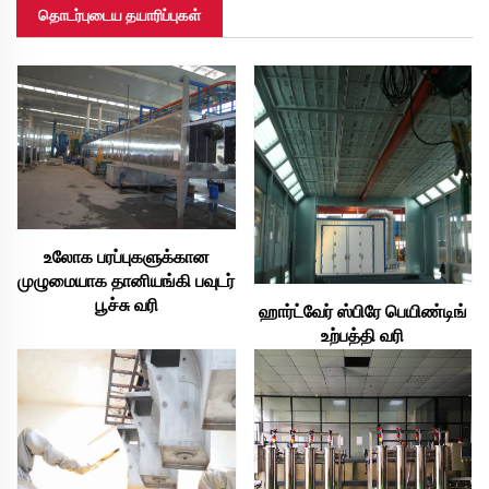
தொடர்புடைய தயாரிப்புகள்
உலோக பரப்புகளுக்கான
முழுமையாக தானியங்கி பவுடர்
பூச்சு வரி
ஹார்ட்வேர் ஸ்பிரே பெயிண்டிங்
உற்பத்தி வரி