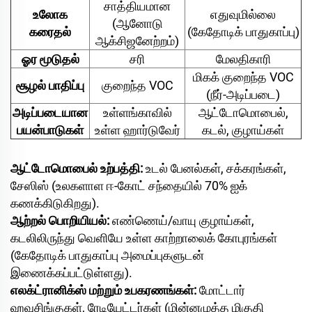
சாத்தியமான
உலோக
எதுவுமில்லை
(ஆனோடு
கரைதல்
(கேதோடிக் பாதுகாப்பு)
ஆக்சிஜனேற்றம்)
ஓர மூடுதல்
சரி
மேலதிகாரி
மிகக் குறைந்த VOC
சூழல் பாதிப்பு
குறைந்த VOC
(நீர்-அடிப்படை)
அடிப்படையான
உள்ளங்காவில்
ஆட்டோமொபைல்,
பயன்பாடுகள்
உள்ள ஹார்டுவேர்
கடல், குழாய்கள்
ஆட்டோமொபைல் உற்பத்தி:
உடல் பேனல்கள், சக்கரங்கள்,
சேஸிஸ் (உலகளாள ஈ-கோட் சந்தையில் 70% ஐக்
கணக்கிடுகிறது).
ஆற்றல் பொறியியல்:
எண்ணெய்/வாயு குழாய்கள்,
கடலிலிருந்து வெளியே உள்ள காற்றாலைக் கோபுரங்கள்
(கேதோடிக் பாதுகாப்பு அமைப்புகளுடன்
இணைக்கப்பட்டுள்ளது).
எலக்ட்ரானிக்ஸ் மற்றும் உபகரணங்கள்:
மோட்டார்
ஹவுசிங்குகள், ரேடியேட்டர்கள் (மின்னழுத்த மிகுதி