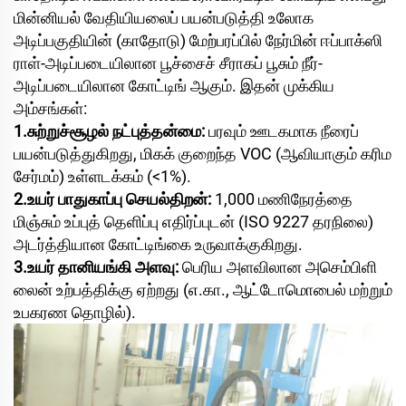
மின்னியல் வேதியியலைப் பயன்படுத்தி உலோக
அடிப்பகுதியின் (காதோடு) மேற்பரப்பில் நேர்மின் ஈப்பாக்ஸி
ராள்-அடிப்படையிலான பூச்சைச் சீராகப் பூசும் நீர்-
அடிப்படையிலான கோட்டிங் ஆகும். இதன் முக்கிய
அம்சங்கள்:
1.சுற்றுச்சூழல் நட்புத்தன்மை:
பரவும் ஊடகமாக நீரைப்
பயன்படுத்துகிறது, மிகக் குறைந்த VOC (ஆவியாகும் கரிம
சேர்மம்) உள்ளடக்கம் (<1%).
2.உயர் பாதுகாப்பு செயல்திறன்:
1,000 மணிநேரத்தை
மிஞ்சும் உப்புத் தெளிப்பு எதிர்ப்புடன் (ISO 9227 தரநிலை)
அடர்த்தியான கோட்டிங்கை உருவாக்குகிறது.
3.உயர் தானியங்கி அளவு:
பெரிய அளவிலான அசெம்பிளி
லைன் உற்பத்திக்கு ஏற்றது (எ.கா., ஆட்டோமொபைல் மற்றும்
உபகரண தொழில்).