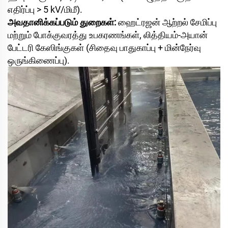
எதிர்ப்பு > 5 kV/மிமீ).
அவதானிக்கப்படும் துறைகள்:
ஹைட்ரஜன் ஆற்றல் சேமிப்பு
மற்றும் போக்குவரத்து உபகரணங்கள், லித்தியம்-அயான்
பேட்டரி கேஸிங்குகள் (சிதைவு பாதுகாப்பு + மின்நேர்வு
ஒருங்கிணைப்பு).