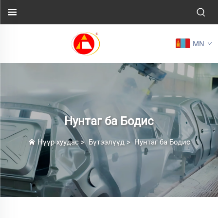
MN
Нунтаг ба Бодис
Нүүр хуудас
>
Бүтээлүүд
>
Нунтаг ба Бодис