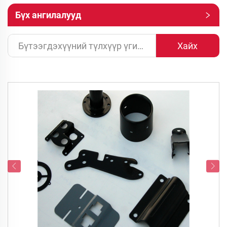
Бүх ангилалууд
Хайх