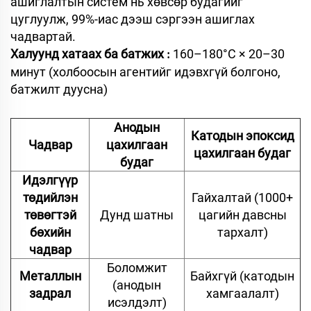
ашиглалтын систем нь хөвсөр будагийг
цуглуулж, 99%-иас дээш сэргээн ашиглах
чадвартай.
Халуунд хатаах ба батжих
160–180°C × 20–30
:
минут (холбоосын агентийг идэвхгүй болгоно,
батжилт дуусна)
Анодын
Катодын эпоксид
Чадвар
цахилгаан
цахилгаан будаг
будаг
Идэлгүүр
төдийлэн
Гайхалтай (1000+
төвөгтэй
Дунд шатны
цагийн давсны
бөхийн
тархалт)
чадвар
Боломжит
Металлын
Байхгүй (катодын
(анодын
задрал
хамгаалалт)
исэлдэлт)