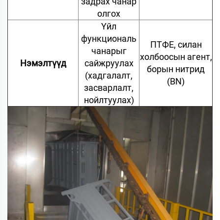
задрах чанар
олгох
Үйл
функциональ
ПТФЕ, силан
чанарыг
холбоосын агент,
Нэмэлтүүд
сайжруулах
борын нитрид
(хадгалалт,
(BN)
засварлалт,
нойлтуулах)