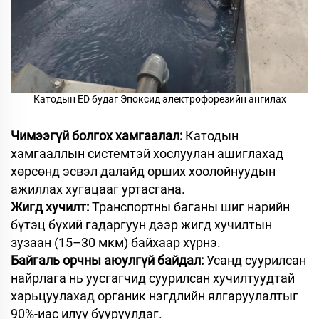
Катодын ED будаг Эпоксид электрофорезийн ангилах
Чимээгүй болгох хамгаалал:
Катодын
хамгааллын системтэй хослуулан ашиглахад
хөрсөнд эсвэл далайд орших хоолойнуудын
ажиллах хугацааг уртасгана.
Жигд хучилт:
Транспортны баганы шиг нарийн
бүтэц бүхий гадаргуун дээр жигд хучилтын
зузаан (15–30 мкм) байхаар хүрнэ.
Байгаль орчны аюулгүй байдал:
Усанд суурилсан
найрлага нь уусгагчид суурилсан хучилтуудтай
харьцуулахад органик нэгдлийн ялгаруулалтыг
90%-иас илүү бууруулдаг.