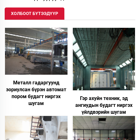
ХОЛБООТ БҮТЭЭДҮҮР
Металл гадаргуунд
зориулсан бүрэн автомат
пором будагт ниргэх
Гэр ахуйн техник, эд
шугам
ангиудын будагт ниргэх
үйлдвэрийн шугам