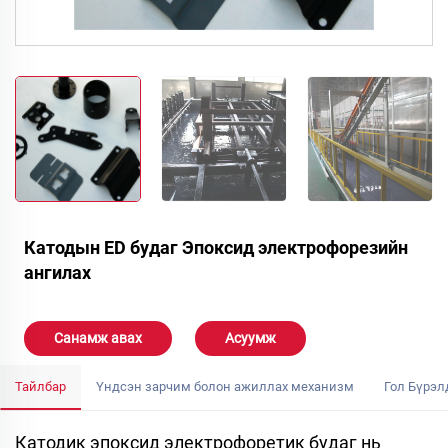
Катодын ED будаг Эпоксид электрофорезийн
ангилах
Санамж авах
Асуумж
Тайлбар
Үндсэн зарчим болон ажиллах механизм
Гол Бүрэл
Катодик эпоксид электрофоретик будаг нь