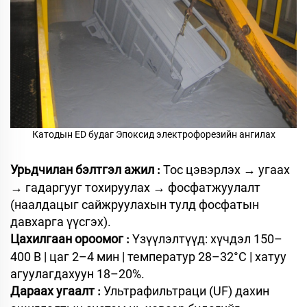
Катодын ED будаг Эпоксид электрофорезийн ангилах
Урьдчилан бэлтгэл ажил
Тос цэвэрлэх → угаах
:
→ гадаргууг тохируулах → фосфатжуулалт
(наалдацыг сайжруулахын тулд фосфатын
давхарга үүсгэх).
Цахилгаан ороомог
Үзүүлэлтүүд: хүчдэл 150–
:
400 В | цаг 2–4 мин | температур 28–32°C | хатуу
агуулагдахуун 18–20%.
Дараах угаалт
Ультрафильтраци (UF) дахин
: