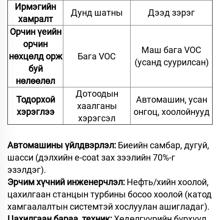
Ирмэгийн
Дунд шатны
Дээд зэрэг
хамралт
Орчин үеийн
орчин
Маш бага VOC
нөхцөлд орж
Бага VOC
(усанд суурилсан)
буй
нөлөөлөл
Дотоодын
Тодорхой
Автомашин, усан
хаалганы
хэрэглээ
онгоц, хоолойнууд
хэрэгсэл
Автомашины үйлдвэрлэл:
Биеийн самбар, дугуй,
шасси (дэлхийн e-coat зах зээлийн 70%-г
эзэлдэг).
Эрчим хүчний инженерчлэл:
Нефть/хийн хоолой,
цахилгаан станцын турбины босоо хоолой (катод
хамгаалалтын системтэй хослуулан ашигладаг).
Цахилгаан бараа, техник:
Хөдөлгүүрийн бүрхүүл,