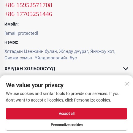
+86 15952571708
+86 17705251446
Имэйл:
[email protected]
Нэмэх:
Хятадын Цэнжийн булан, Жянду дүүрэг, Янчжоу хот,
Сяожи сумын Үйлдвэрлэлийн бүс
ХУРДАН ХОЛБООСУУД
БҮТЭЭЛҮҮД
We value your privacy
We use cookies and similar tools to provide our services. If you
don't want to accept all cookies, click Personalize cookies.
Accept all
Зохиогчийн эрх © 2025 Янчжоу OURS Machinery Co., Ltd. Бүх эрх хуулиар
хамгаалагдсан. -
Нууцлалын бодлого
Personalize cookies