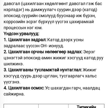
давсгал (цахилгаан хөдөлгөөнт давсгал гэж бас
нэрлэдэг) нь дамжуулагч суурин дээр (катод)
эпоксид суурийн смолууд бууснаар иж бүрэн,
коррозийн эсрэг бүрхүүл үүсгэх цахирамхай
процессын нэг юм.
Үндсэн урвалууд:
1. Цахилгаан задрал:
Катод дээрх усны
задралаас үүссэн OH- ионууд.
2. Цахилгаан орчны нөлөөгөөр задлах:
Эерэг
цэнэгтэй эпоксид-амин жижиг хэсгүүд катод руу
шилжинэ.
3. Цахилгааны тусламжтай нунтаглал:
Жижиг
хэсгүүд суурь дээр цуглан, тусгаарлагч хальс
үүсгэнэ.
4. Цахилгаан осмос:
Ус шахагдан гарч, наалдац
сайжирна.
Типикийн