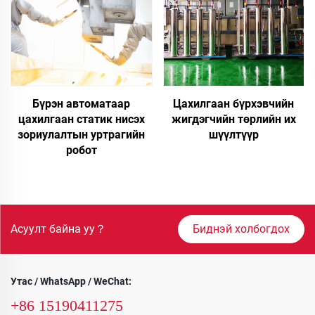
Бүрэн автоматаар
Цахилгаан бүрхэвчийн
цахилгаан статик нисэх
жигдэгчийн төрлийн их
зориулалтын уртрагийн
шүүлтүүр
робот
Асуулт байна уу？
Биднэй холбогдох
Утас / WhatsApp / WeChat:
+86 15190411275