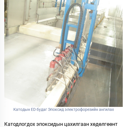
Катодын ED будаг Эпоксид электрофорезийн ангилах
Катодлогдох эпоксидын цахилгаан хөдөлгөөнт