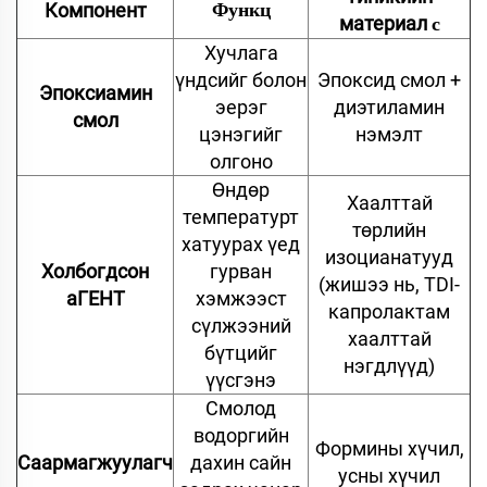
Компонент
Функц
материал
с
Хучлага
үндсийг болон
Эпоксид смол +
Эпоксиамин
эерэг
диэтиламин
смол
цэнэгийг
нэмэлт
олгоно
Өндөр
Хаалттай
температурт
төрлийн
хатуурах үед
изоцианатууд
Холбогдсон
гурван
(жишээ нь, TDI-
аГЕНТ
хэмжээст
капролактам
сүлжээний
хаалттай
бүтцийг
нэгдлүүд)
үүсгэнэ
Смолод
водоргийн
Формины хүчил,
Саармагжуулагч
дахин сайн
усны хүчил