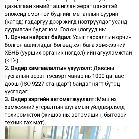
цахилгаан химийг ашиглан эерэг цэнэгтэй
эпоксид смолтой будгийг металлын суурин
(катод) гадаргуу дээр жигд нэвтрүүлдэг усанд
суурилсан будаг юм. Гол онцлогууд нь:
1. Орчны найрсаг байдал:
Усыг тархалтын орчин
болгон ашигладаг бөгөөд хэт бага хэмжээний
ХБНБ (уурших органик нэгдэл)-ийн агууламжтай
(<1%).
2. Өндөр хамгаалалтын үзүүлэлт:
Давсны
тусгалын эсрэг тэсвэрт чанар нь 1000 цагаас
дээш (ISO 9227 стандарт) байдаг нягт бүтэц
үүсгэдэг.
3. Өндөр зэргийн автоматжуулалт:
Маш их
хэмжээний угсралтын шугамын үйлдвэрлэлд
тохиромжтой (жишээ нь: автомашин, бытовой
техник гэх мэт).