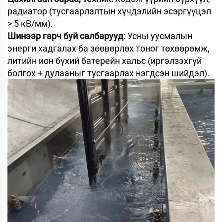
радиатор (тусгаарлалтын хүчдэлийн эсэргүүцэл
> 5 кВ/мм).
Шинээр гарч буй салбарууд:
Усны уусмалын
энерги хадгалах ба зөөвөрлөх тоног төхөөрөмж,
литийн ион бүхий батерейн хальс (иргэлзэхгүй
болгох + дулааныг тусгаарлах нэгдсэн шийдэл).