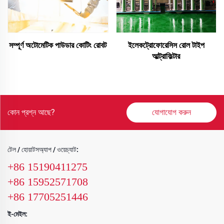
সম্পূর্ণ অটোমেটিক পাউডার কোটিং রোবট
ইলেকট্রোফোরেসিস রোল টাইপ
আল্ট্রাফিল্টার
কোন প্রশ্ন আছে?
যোগাযোগ করুন
টেল / হোয়াটসঅ্যাপ / ওয়েচ্যাট:
+86 15190411275
+86 15952571708
+86 17705251446
ই-মেইল: