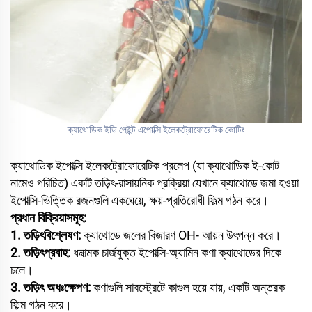
ক্যাথোডিক ইডি পেইন্ট এপোক্সি ইলেকট্রোফোরেটিক কোটিং
ক্যাথোডিক ইপোক্সি ইলেকট্রোফোরেটিক প্রলেপ (যা ক্যাথোডিক ই-কোট
নামেও পরিচিত) একটি তড়িৎ-রাসায়নিক প্রক্রিয়া যেখানে ক্যাথোডে জমা হওয়া
ইপোক্সি-ভিত্তিক রজনগুলি একঘেয়ে, ক্ষয়-প্রতিরোধী ফিল্ম গঠন করে।
প্রধান বিক্রিয়াসমূহ:
1. তড়িৎবিশ্লেষণ:
ক্যাথোডে জলের বিজারণ OH- আয়ন উৎপন্ন করে।
2. তড়িৎপ্রবাহ:
ধনাত্মক চার্জযুক্ত ইপোক্সি-অ্যামিন কণা ক্যাথোডের দিকে
চলে।
3. তড়িৎ অধঃক্ষেপণ:
কণাগুলি সাবস্ট্রেটে কাগুল হয়ে যায়, একটি অন্তরক
ফিল্ম গঠন করে।