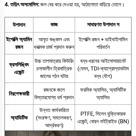
4. তড়িৎ অসমোসিস:
জল বের করে দেওয়া হয়, আঠালোতা বাড়িয়ে তোলে।
সাধারণত
উপাদান
উপাদান
কাজ
স
ইপোক্সি অ্যামিন
আবৃত কঙ্কাল এবং
ইপোক্সি রজন + ডাইথাইলামিন
রজন
ধনাত্মক চার্জ প্রদান করুন
পরিবর্তন
উচ্চ তাপমাত্রায় কিউরিং
বন্ধ-ধরনের আইসোসায়ানেট
ক্রসলিঙ্কিং
চলাকালীন ত্রিমাত্রিক
(যেমন, TDI-ক্যাপ্রোল্যাকটাম
এজেন্ট
জালের গঠন ঘটায়
বন্ধ যৌগ)
রজনকে জলে
ফরমিক অ্যাসিড, অ্যাসিটিক
নিরপেক্ষকারী
বিস্তারযোগ্য ধর্ম প্রদান
অ্যাসিড
উন্নত কার্যকারিতা
PTFE, সিলেন যুক্তিকারক
অ্যাডিটিভ
(সংরক্ষণ, সমতলকরণ,
এজেন্ট, বোরন নাইট্রাইড (BN)
আর্দ্রকরণ)