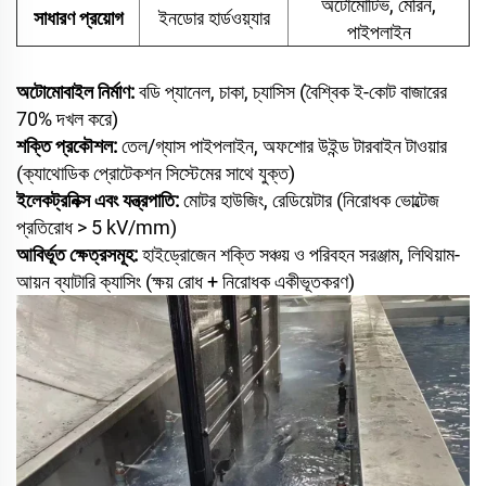
অটোমোটিভ, মেরিন,
সাধারণ প্রয়োগ
ইনডোর হার্ডওয়্যার
পাইপলাইন
অটোমোবাইল নির্মাণ:
বডি প্যানেল, চাকা, চ্যাসিস (বৈশ্বিক ই-কোট বাজারের
70% দখল করে)
শক্তি প্রকৌশল:
তেল/গ্যাস পাইপলাইন, অফশোর উইন্ড টারবাইন টাওয়ার
(ক্যাথোডিক প্রোটেকশন সিস্টেমের সাথে যুক্ত)
ইলেকট্রনিক্স এবং যন্ত্রপাতি:
মোটর হাউজিং, রেডিয়েটার (নিরোধক ভোল্টেজ
প্রতিরোধ > 5 kV/mm)
আবির্ভূত ক্ষেত্রসমূহ:
হাইড্রোজেন শক্তি সঞ্চয় ও পরিবহন সরঞ্জাম, লিথিয়াম-
আয়ন ব্যাটারি ক্যাসিং (ক্ষয় রোধ + নিরোধক একীভূতকরণ)