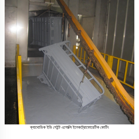
ক্যাথোডিক ইডি পেইন্ট এপোক্সি ইলেকট্রোফোরেটিক কোটিং