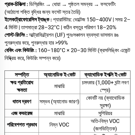
প্রাক-চিকিত্সা
ডিগ্রিজিং → ধোয়া → পৃষ্ঠতল সমন্বয় → ফসফেটিং
:
(আঠালো শক্তি বৃদ্ধির জন্য ফসেট স্তর তৈরি)
ইলেকট্রোফোরেসিস ট্যাঙ্ক
প্যারামিটার: ভোল্টেজ 150–400V | সময় 2–
:
4 মিনিট | তাপমাত্রা 28–32°C | কঠিন বস্তুর পরিমাণ 18–20%
পোস্ট-রিংসিং
আল্ট্রাফিল্ট্রেশন (UF) পুনঃসঞ্চালন ব্যবস্থা ভাসমান রঙ
:
পুনরুদ্ধার করে, পুনরুদ্ধার হার >99%
বেকিং এবং কিউরিং
160–180°C × 20–30 মিনিট (ক্রসলিঙ্কিং এজেন্ট
:
নিষ্ক্রিয় করে, কিউরিং সম্পন্ন করে)
সম্পত্তি
অ্যানোডিক ই-কোট
ক্যাথোডিক ইপক্সি ই-কোট
ক্ষয় প্রতিরোধ
চমৎকার (1,000+ ঘন্টা লবণ
মাঝারি
ক্ষমতা
স্প্রে)
কোনটি নয় (ক্যাথোডিক
ধাতব দ্রবণ
সম্ভব (অ্যানোড জারণ)
সুরক্ষা)
এজ কভারেজ
মাঝারি
সুপিরিয়র
অতি-নিম্ন VOC
পরিবেশগত প্রভাব
নিম্ন VOC
(জলভিত্তিক)