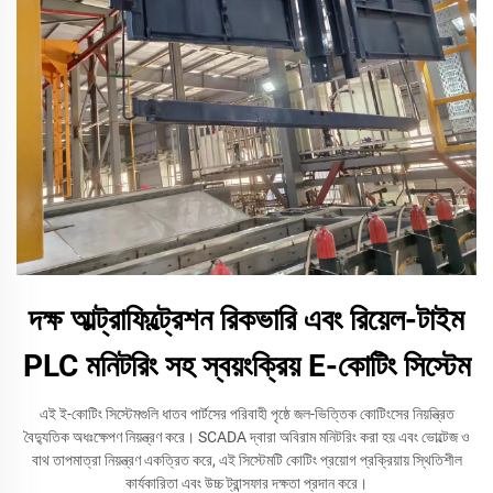
দক্ষ আল্ট্রাফিল্ট্রেশন রিকভারি এবং রিয়েল-টাইম
PLC মনিটরিং সহ স্বয়ংক্রিয় E-কোটিং সিস্টেম
এই ই-কোটিং সিস্টেমগুলি ধাতব পার্টসের পরিবাহী পৃষ্ঠে জল-ভিত্তিক কোটিংসের নিয়ন্ত্রিত
বৈদ্যুতিক অধঃক্ষেপণ নিয়ন্ত্রণ করে। SCADA দ্বারা অবিরাম মনিটরিং করা হয় এবং ভোল্টেজ ও
বাথ তাপমাত্রা নিয়ন্ত্রণ একত্রিত করে, এই সিস্টেমটি কোটিং প্রয়োগ প্রক্রিয়ায় স্থিতিশীল
কার্যকারিতা এবং উচ্চ ট্রান্সফার দক্ষতা প্রদান করে।