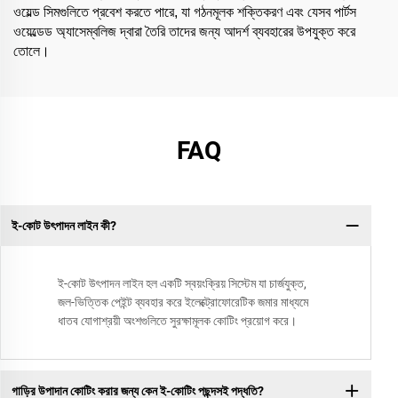
ওয়েল্ড সিমগুলিতে প্রবেশ করতে পারে, যা গঠনমূলক শক্তিকরণ এবং যেসব পার্টস
ওয়েল্ডেড অ্যাসেম্বলিজ দ্বারা তৈরি তাদের জন্য আদর্শ ব্যবহারের উপযুক্ত করে
তোলে।
FAQ
ই-কোট উৎপাদন লাইন কী?
ই-কোট উৎপাদন লাইন হল একটি স্বয়ংক্রিয় সিস্টেম যা চার্জযুক্ত,
জল-ভিত্তিক পেইন্ট ব্যবহার করে ইলেক্ট্রোফোরেটিক জমার মাধ্যমে
ধাতব যোগাশ্রয়ী অংশগুলিতে সুরক্ষামূলক কোটিং প্রয়োগ করে।
গাড়ির উপাদান কোটিং করার জন্য কেন ই-কোটিং পছন্দসই পদ্ধতি?