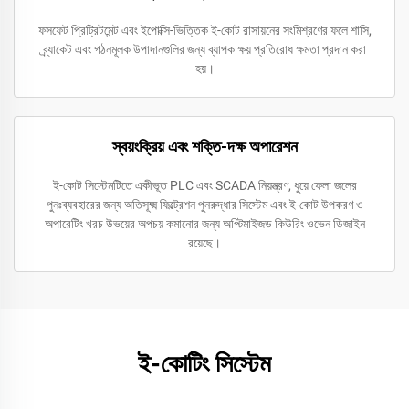
ফসফেট প্রিট্রিটমেন্ট এবং ইপোক্সি-ভিত্তিক ই-কোট রাসায়নের সংমিশ্রণের ফলে শাসি,
ব্র্যাকেট এবং গঠনমূলক উপাদানগুলির জন্য ব্যাপক ক্ষয় প্রতিরোধ ক্ষমতা প্রদান করা
হয়।
স্বয়ংক্রিয় এবং শক্তি-দক্ষ অপারেশন
ই-কোট সিস্টেমটিতে একীভূত PLC এবং SCADA নিয়ন্ত্রণ, ধুয়ে ফেলা জলের
পুনঃব্যবহারের জন্য অতিসূক্ষ্ম ফিল্ট্রেশন পুনরুদ্ধার সিস্টেম এবং ই-কোট উপকরণ ও
অপারেটিং খরচ উভয়ের অপচয় কমানোর জন্য অপ্টিমাইজড কিউরিং ওভেন ডিজাইন
রয়েছে।
ই-কোটিং সিস্টেম