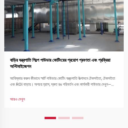
বাড়ির যন্ত্রপাতি শিল্পে পাউডার কোটিংয়ের প্রয়োগ প্রবণতা এবং প্রক্রিয়া
অপ্টিমাইজেশন
আবিষ্কার করুন কীভাবে স্মার্ট পাউডার কোটিং যন্ত্রপাতি উত্পাদনে টেকসইতা, টেকসইতা
এবং ROI বাড়ায়। অপচয় হ্রাস, দ্রুত রঙ পরিবর্তন এবং কার্যকরী পাউডার দেখুন—
এখনই আপনার লাইন অপ্টিমাইজ করুন।
আরও দেখুন