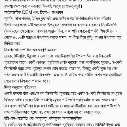
রক্ষণাবেক্ষণ এবং একরূপতা উভয়ই অত্যন্ত গুরুত্বপূর্ণ।
অটোমোটিভ OEM এবং টিয়ার-১ উৎপাদন
শ্যাসি, সাসপেনশন, ইঞ্জিন ব্র্যাকেট এবং কাঠামোগত উপাদানগুলির উচ্চ-পরিমাণ
উৎপাদনের জন্য এটি অত্যন্ত উপযুক্ত; স্বয়ংক্রিয় কনভেয়ার ধরনের সিস্টেমগুলি
(ওভারহেড মোনোরেল, পাওয়ার অ্যান্ড ফ্রি, এবং শাটল ধরনের) প্রতি শিফটে ৫০০
থেকে ৫০০০টি যন্ত্রাংশ উৎপাদন করতে সক্ষম, যা ধীরে ধীরে বৃদ্ধি পাওয়া উৎপাদন হার
নিশ্চিত করে।
নিরাপত্তা-সম্পর্কিত গুরুত্বপূর্ণ যন্ত্রাংশ
ব্রেক, স্টিয়ারিং, ট্রান্সফার কেস এবং ফাস্টেনারগুলির উপর পাউডার বা টপ-কোট
প্রয়োগের আগে একটি একরূপ প্রাইমার কোট প্রয়োগ করা আবশ্যিক; সুতরাং, ই-কোট
সিস্টেমটি যন্ত্রাংশের প্রান্ত লেপন রোধ করতে পারবে না, কিন্তু একটি সুসংগত লেপ
গঠন করবে যা দীর্ঘমেয়াদী টেকসইতা এবং অটোমোটিভ ক্ষয় সার্টিফিকেশন প্রয়োজনীয়তা
মেনে চলার নিশ্চয়তা প্রদান করে।
মিশ্র যন্ত্রাংশ পরিচালনা
একটি কাস্টম র্যাক এবং/অথবা ফিক্সচারিং ব্যবহার করে একই ই-কোট সিস্টেমের মাধ্যমে
বিভিন্ন আকার ও জ্যামিতিক বৈশিষ্ট্যযুক্ত পার্টসগুলি প্রক্রিয়াজাত করা সম্ভব হবে,
যার ফলে প্রতিটি প্রক্রিয়াকরণ লাইনের ব্যবহার অপ্টিমাইজ করা যাবে এবং পার্টসগুলি
যখন প্রক্রিয়াজাত হচ্ছে না, তখন যে সময় অপচয় হয় তা কমানো যাবে।
বডি-ইন-হোয়াইট এবং অন্যান্য গঠনমূলক অ্যাসেম্বলিজ
ই-কোটিংয়ের ইলেক্ট্রোমাইগ্রেশন/নিমজ্জন প্রক্রিয়া ব্যবহার করে কোটিংটি গহ্বর এবং