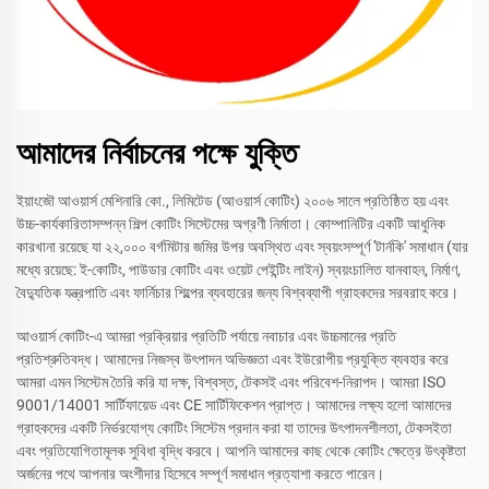
আমাদের নির্বাচনের পক্ষে যুক্তি
ইয়াংজৌ আওয়ার্স মেশিনারি কো., লিমিটেড (আওয়ার্স কোটিং) ২০০৬ সালে প্রতিষ্ঠিত হয় এবং
উচ্চ-কার্যকারিতাসম্পন্ন শিল্প কোটিং সিস্টেমের অগ্রণী নির্মাতা। কোম্পানিটির একটি আধুনিক
কারখানা রয়েছে যা ২২,০০০ বর্গমিটার জমির উপর অবস্থিত এবং স্বয়ংসম্পূর্ণ 'টার্নকি' সমাধান (যার
মধ্যে রয়েছে: ই-কোটিং, পাউডার কোটিং এবং ওয়েট পেইন্টিং লাইন) স্বয়ংচালিত যানবাহন, নির্মাণ,
বৈদ্যুতিক যন্ত্রপাতি এবং ফার্নিচার শিল্পের ব্যবহারের জন্য বিশ্বব্যাপী গ্রাহকদের সরবরাহ করে।
আওয়ার্স কোটিং-এ আমরা প্রক্রিয়ার প্রতিটি পর্যায়ে নবাচার এবং উচ্চমানের প্রতি
প্রতিশ্রুতিবদ্ধ। আমাদের নিজস্ব উৎপাদন অভিজ্ঞতা এবং ইউরোপীয় প্রযুক্তি ব্যবহার করে
আমরা এমন সিস্টেম তৈরি করি যা দক্ষ, বিশ্বস্ত, টেকসই এবং পরিবেশ-নিরাপদ। আমরা ISO
9001/14001 সার্টিফায়েড এবং CE সার্টিফিকেশন প্রাপ্ত। আমাদের লক্ষ্য হলো আমাদের
গ্রাহকদের একটি নির্ভরযোগ্য কোটিং সিস্টেম প্রদান করা যা তাদের উৎপাদনশীলতা, টেকসইতা
এবং প্রতিযোগিতামূলক সুবিধা বৃদ্ধি করবে। আপনি আমাদের কাছ থেকে কোটিং ক্ষেত্রে উৎকৃষ্টতা
অর্জনের পথে আপনার অংশীদার হিসেবে সম্পূর্ণ সমাধান প্রত্যাশা করতে পারেন।