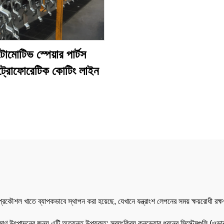
োমোটিভ স্পেয়ার পার্টস
্রোফোরেটিক কোটিং লাইন
শল খাতে ব্যাপকভাবে স্থাপন করা হয়েছে, যেখানে যন্ত্রাংশ লেপনের সময় ক্ষয়রোধী রক্ষণ
িমাণ উৎপাদনের জন্য এটি অত্যন্ত উপযুক্ত; স্বয়ংক্রিয় কনভেয়ার ধরনের সিস্টেমগুলি (ওভ