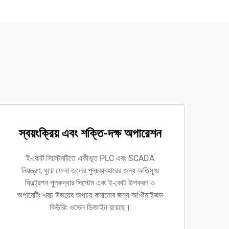
স্বয়ংক্রিয় এবং শক্তি-দক্ষ অপারেশন
ই-কোট সিস্টেমটিতে একীভূত PLC এবং SCADA
নিয়ন্ত্রণ, ধুয়ে ফেলা জলের পুনঃব্যবহারের জন্য অতিসূক্ষ্ম
ফিল্ট্রেশন পুনরুদ্ধার সিস্টেম এবং ই-কোট উপকরণ ও
অপারেটিং খরচ উভয়ের অপচয় কমানোর জন্য অপ্টিমাইজড
কিউরিং ওভেন ডিজাইন রয়েছে।