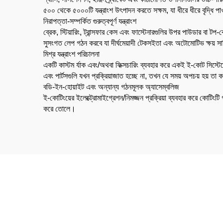
৫০০ থেকে ৫০০০টি যন্ত্রাংশ উৎপাদন করতে সক্ষম, যা ধীরে ধীরে বৃদ্ধি পা
নিরাপত্তা-সম্পর্কিত গুরুত্বপূর্ণ যন্ত্রাংশ
ব্রেক, স্টিয়ারিং, ট্রান্সফার কেস এবং ফাস্টেনারগুলির উপর পাউডার বা 
সুসংগত লেপ গঠন করবে যা দীর্ঘমেয়াদী টেকসইতা এবং অটোমোটিভ ক্ষয় সার
মিশ্র যন্ত্রাংশ পরিচালনা
একটি কাস্টম র্যাক এবং/অথবা ফিক্সচারিং ব্যবহার করে একই ই-কোট সিস্টেমের
এবং পার্টসগুলি যখন প্রক্রিয়াজাত হচ্ছে না, তখন যে সময় অপচয় হয় তা
বডি-ইন-হোয়াইট এবং অন্যান্য গঠনমূলক অ্যাসেম্বলিজ
ই-কোটিংয়ের ইলেক্ট্রোমাইগ্রেশন/নিমজ্জন প্রক্রিয়া ব্যবহার করে কোটিংট
করে তোলে।