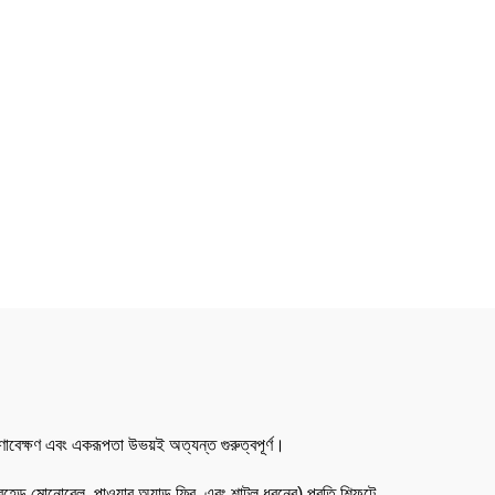
াবেক্ষণ এবং একরূপতা উভয়ই অত্যন্ত গুরুত্বপূর্ণ।
ারহেড মোনোরেল, পাওয়ার অ্যান্ড ফ্রি, এবং শাটল ধরনের) প্রতি শিফটে