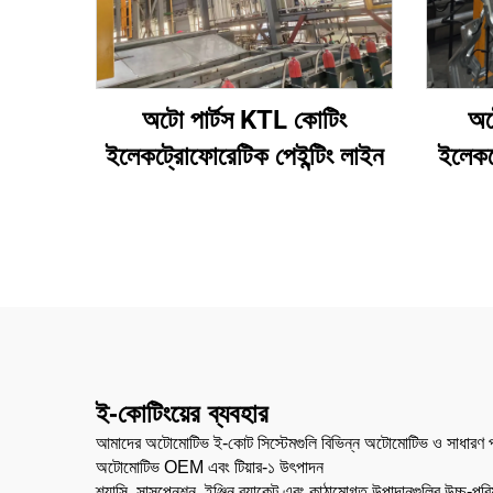
অটো পার্টস KTL কোটিং
অট
ইলেকট্রোফোরেটিক পেইন্টিং লাইন
ইলেকট
ই-কোটিংয়ের ব্যবহার
আমাদের অটোমোটিভ ই-কোট সিস্টেমগুলি বিভিন্ন অটোমোটিভ ও সাধারণ প্রকৌ
অটোমোটিভ OEM এবং টিয়ার-১ উৎপাদন
শ্যাসি, সাসপেনশন, ইঞ্জিন ব্র্যাকেট এবং কাঠামোগত উপাদানগুলির উচ্চ-পর