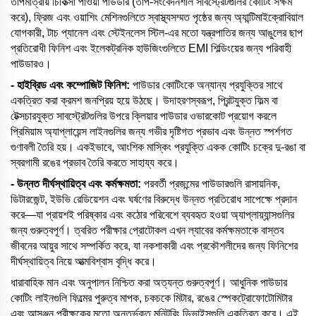
তাপমাত্রায় চিকিত্সা পাওয়া পাউডার (তাপ-সংবেদনশীল সাবস্ট্রেটগুলির কোটিং সক্ষম
করে), ফ্রিজ এবং ওয়াশিং মেশিনগুলিতে স্বাস্থ্যসম্মত পৃষ্ঠের জন্য অ্যান্টিমাইক্রোবিয়াল
যোগকারী, টাচ প্যানেল এবং স্টেইনলেস স্টিল-এর মতো যন্ত্রপাতির জন্য আঙুলের ছাপ
প্রতিরোধী ফিনিশ এবং ইলেকট্রনিক হাউজিংগুলিতে EMI শিল্ডিংয়ের জন্য পরিবাহী
পাউডারও।
- হাইব্রিড এবং কম্পোজিট ফিনিশ:
পাউডার কোটিংকে অন্যান্য প্রযুক্তির সাথে
একত্রিত করা ক্রমশ জনপ্রিয় হয়ে উঠছে। উদাহরণস্বরূপ, প্রিন্টযুক্ত ফিল্ম বা
টেক্সচারযুক্ত সাবস্ট্রেটগুলির উপরে ক্লিয়ার পাউডার ওভারকোট প্রয়োগ করলে
প্রিমিয়াম অ্যাপ্লায়েন্স লাইনগুলির জন্য গভীর দৃষ্টিগত প্রভাব এবং উন্নত স্পর্শগত
গুণাবলী তৈরি হয়। একইভাবে, আংশিক মাস্কিং প্রযুক্তি একক কোটিং চক্রে দু-রঙা বা
স্বরগামী রঙের প্রভাব তৈরি করতে সাহায্য করে।
- উন্নত দীর্ঘস্থায়িত্ব এবং কর্মক্ষমতা:
পরবর্তী প্রজন্মের পাউডারগুলি রাসায়নিক,
ডিটারজেন্ট, ইউভি রেডিয়েশন এবং ঘর্ষণের বিরুদ্ধে উন্নত প্রতিরোধ সাপেক্ষে প্রদান
করে—যা প্রায়শই পরিষ্কার এবং কঠোর পরিবেশে ব্যবহৃত হওয়া অ্যাপ্লায়্যান্সগুলির
জন্য গুরুত্বপূর্ণ। ত্বরিত পরীক্ষার প্রোটোকল এখন ল্যাবের কর্মক্ষমতাকে বাস্তব
জীবনের আয়ুর সাথে সম্পর্কিত করে, যা নকশাকারী এবং প্রকৌশলীদের জন্য ফিনিশের
দীর্ঘস্থায়িত্ব নিয়ে আত্মবিশ্বাস বৃদ্ধি করে।
ধারাবাহিক মান এবং অনুপালন নিশ্চিত করা অত্যন্ত গুরুত্বপূর্ণ। আধুনিক পাউডার
কোটিং লাইনগুলি ফিল্মের পুরুত্ব মাপক, চকচকে মিটার, রঙের স্পেকট্রোফোটোমিটার
এবং আসঞ্জন পরীক্ষকের মতো অন্তর্ভুক্ত মনিটরিং ডিভাইসগুলি একত্রিত করে। এই