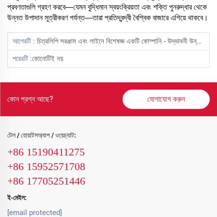
প্রবণতাগুলি গ্রহণ করবে—যেমন বুদ্ধিমান স্বয়ংক্রিয়তা এবং শক্তি পুনরুদ্ধার থেকে
উন্নত উপাদান সূত্রীকরণ পর্যন্ত—তারা প্রতিদ্বন্দ্বী বৈশ্বিক বাজারে এগিয়ে থাকবে।
আগেরটি :
চিত্রলিপি সরঞ্জাম এবং লাইনে বিশেষজ্ঞ একটি কোম্পানি - উদ্ভাবনী উন্নয়নের মাধ্যমে শিল্পের নেতৃত্ব দান এবং নতুন প্রবণতা প্রতিষ্ঠা করা
পরেরটি :
কোনোটিই নয়
কোন প্রশ্ন আছে?
যোগাযোগ করুন
টেল / হোয়াটসঅ্যাপ / ওয়েচ্যাট:
+86 15190411275
+86 15952571708
+86 17705251446
ই-মেইল:
[email protected]