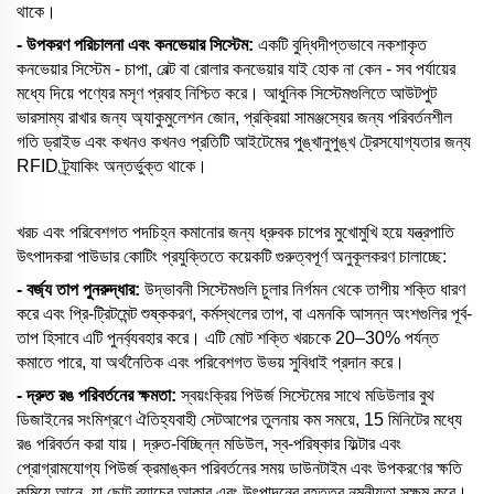
থাকে।
- উপকরণ পরিচালনা এবং কনভেয়ার সিস্টেম:
একটি বুদ্ধিদীপ্তভাবে নকশাকৃত
কনভেয়ার সিস্টেম - চাপা, বেল্ট বা রোলার কনভেয়ার যাই হোক না কেন - সব পর্যায়ের
মধ্যে দিয়ে পণ্যের মসৃণ প্রবাহ নিশ্চিত করে। আধুনিক সিস্টেমগুলিতে আউটপুট
ভারসাম্য রাখার জন্য অ্যাকুমুলেশন জোন, প্রক্রিয়া সামঞ্জস্যের জন্য পরিবর্তনশীল
গতি ড্রাইভ এবং কখনও কখনও প্রতিটি আইটেমের পুঙ্খানুপুঙ্খ ট্রেসযোগ্যতার জন্য
RFID ট্র্যাকিং অন্তর্ভুক্ত থাকে।
খরচ এবং পরিবেশগত পদচিহ্ন কমানোর জন্য ধ্রুবক চাপের মুখোমুখি হয়ে যন্ত্রপাতি
উৎপাদকরা পাউডার কোটিং প্রযুক্তিতে কয়েকটি গুরুত্বপূর্ণ অনুকূলকরণ চালাচ্ছে:
- বর্জ্য তাপ পুনরুদ্ধার:
উদ্ভাবনী সিস্টেমগুলি চুলার নির্গমন থেকে তাপীয় শক্তি ধারণ
করে এবং প্রি-ট্রিটমেন্ট শুষ্ককরণ, কর্মস্থলের তাপ, বা এমনকি আসন্ন অংশগুলির পূর্ব-
তাপ হিসাবে এটি পুনর্ব্যবহার করে। এটি মোট শক্তি খরচকে 20–30% পর্যন্ত
কমাতে পারে, যা অর্থনৈতিক এবং পরিবেশগত উভয় সুবিধাই প্রদান করে।
- দ্রুত রঙ পরিবর্তনের ক্ষমতা:
স্বয়ংক্রিয় পিউর্জ সিস্টেমের সাথে মডিউলার বুথ
ডিজাইনের সংমিশ্রণে ঐতিহ্যবাহী সেটআপের তুলনায় কম সময়ে, 15 মিনিটের মধ্যে
রঙ পরিবর্তন করা যায়। দ্রুত-বিচ্ছিন্ন মডিউল, স্ব-পরিষ্কার ফিল্টার এবং
প্রোগ্রামযোগ্য পিউর্জ ক্রমাঙ্কন পরিবর্তনের সময় ডাউনটাইম এবং উপকরণের ক্ষতি
কমিয়ে আনে, যা ছোট ব্যাচের আকার এবং উৎপাদনের বৃহত্তর নমনীয়তা সক্ষম করে।