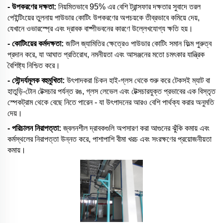
- উপকরণের দক্ষতা:
নিয়মিতভাবে 95% এর বেশি ট্রান্সফার দক্ষতার সুবাদে তরল
পেইন্টিংয়ের তুলনায় পাউডার কোটিং উপকরণের অপচয়কে তীব্রভাবে কমিয়ে দেয়,
যেখানে ওভারস্প্রে এবং দ্রাবক বাষ্পীভবনের কারণে উল্লেখযোগ্য ক্ষতি হয়।
- কোটিংয়ের কর্মদক্ষতা:
জটিল জ্যামিতির ক্ষেত্রেও পাউডার কোটিং সমান ফিল্ম পুরুত্ব
প্রদান করে, যা আঘাত প্রতিরোধ, নমনীয়তা এবং আসঞ্জনের মতো চমৎকার যান্ত্রিক
বৈশিষ্ট্য নিশ্চিত করে।
- সৌন্দর্যমূলক বহুমুখিতা:
উৎপাদকরা চিকন হাই-গ্লস থেকে শুরু করে টেকসই ম্যাট বা
হাতুড়ি-টোন টেক্সচার পর্যন্ত রঙ, গ্লস লেভেল এবং টেক্সচারযুক্ত প্রভাবের এক বিস্তৃত
স্পেকট্রাম থেকে বেছে নিতে পারেন - যা উৎপাদনের আরও বেশি পার্থক্য করার অনুমতি
দেয়।
- পরিচালন নিরাপত্তা:
জ্বলনশীল দ্রাবকগুলি অপসারণ করা আগুনের ঝুঁকি কমায় এবং
কর্মস্থলের নিরাপত্তা উন্নত করে, পাশাপাশি বীমা খরচ এবং সংরক্ষণের প্রয়োজনীয়তা
কমায়।