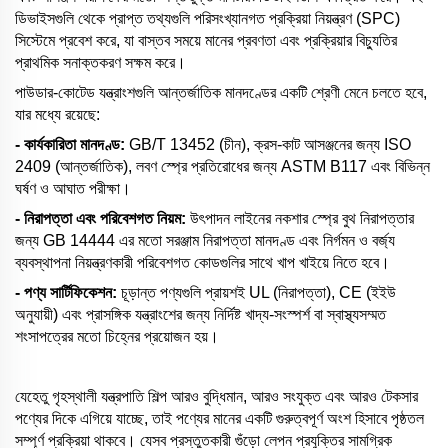
ডিভাইসগুলি থেকে প্রাপ্ত তথ্যগুলি পরিসংখ্যানগত প্রক্রিয়া নিয়ন্ত্রণ (SPC)
সিস্টেমে প্রবেশ করে, যা বাস্তব সময়ে মানের প্রবণতা এবং প্রক্রিয়ার বিচ্যুতির
প্রাথমিক সনাক্তকরণ সক্ষম করে।
পাউডার-কোটেড যন্ত্রাংশগুলি আন্তর্জাতিক মানদণ্ডের একটি শ্রেণী মেনে চলতে হবে,
যার মধ্যে রয়েছে:
- কার্যকারিতা মানদণ্ড:
GB/T 13452 (চীন), ক্রস-কাট আসঞ্জনের জন্য ISO
2409 (আন্তর্জাতিক), লবণ স্প্রে প্রতিরোধের জন্য ASTM B117 এবং বিভিন্ন
ঘর্ষণ ও আঘাত পরীক্ষা।
- নিরাপত্তা এবং পরিবেশগত নিয়ম:
উৎপাদন লাইনের নকশার স্প্রে বুথ নিরাপত্তার
জন্য GB 14444 এর মতো সরঞ্জাম নিরাপত্তা মানদণ্ড এবং নির্গমন ও বর্জ্য
ব্যবস্থাপনা নিয়ন্ত্রণকারী পরিবেশগত কোডগুলির সাথে খাপ খাইয়ে নিতে হবে।
- পণ্য সার্টিফিকেশন:
চূড়ান্ত পণ্যগুলি প্রায়শই UL (নিরাপত্তা), CE (ইইউ
অনুযায়ী) এবং প্রাসঙ্গিক যন্ত্রাংশের জন্য নির্দিষ্ট খাদ্য-সংস্পর্শ বা স্বাস্থ্যসম্মত
শংসাপত্রের মতো চিহ্নের প্রয়োজন হয়।
যেহেতু গৃহস্থালী যন্ত্রপাতি শিল্প আরও বুদ্ধিমান, আরও সংযুক্ত এবং আরও টেকসার
পণ্যের দিকে এগিয়ে যাচ্ছে, তাই পণ্যের মানের একটি গুরুত্বপূর্ণ অংশ হিসাবে পৃষ্ঠতল
সম্পূর্ণ প্রক্রিয়া থাকবে। যেসব প্রস্তুতকারী গুঁড়ো লেপন প্রযুক্তির সামগ্রিক