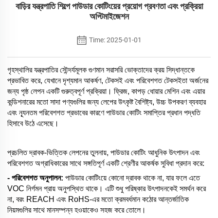
বাড়ির যন্ত্রপাতি শিল্পে পাউডার কোটিংয়ের প্রয়োগ প্রবণতা এবং প্রক্রিয়া
অপ্টিমাইজেশন
Time: 2025-01-01
গৃহস্থালির যন্ত্রপাতির সৌন্দর্যমূলক গুণমান সরাসরি ভোক্তাদের ক্রয় সিদ্ধান্তকে
প্রভাবিত করে, যেখানে দৃশ্যমান আকর্ষণ, টেকসই এবং পরিবেশগত টেকসইতা অর্জনের
জন্য পৃষ্ঠ লেপন একটি গুরুত্বপূর্ণ প্রক্রিয়া। ফ্রিজ, কাপড় ধোয়ার মেশিন এবং এয়ার
কন্ডিশনারের মতো সাদা পণ্যগুলির জন্য লেপের উৎকৃষ্ট বৈশিষ্ট্য, উচ্চ উপকরণ ব্যবহার
এবং ন্যূনতম পরিবেশগত প্রভাবের কারণে পাউডার কোটিং সমাপ্তির প্রধান পদ্ধতি
হিসাবে উঠে এসেছে।
প্রচলিত দ্রাবক-ভিত্তিক লেপনের তুলনায়, পাউডার কোটিং আধুনিক উৎপাদন এবং
পরিবেশগত অগ্রাধিকারের সাথে সঙ্গতিপূর্ণ একটি শ্রেণীর আকর্ষক সুবিধা প্রদান করে:
- পরিবেশগত অনুপালন:
পাউডার কোটিংয়ে কোনো দ্রাবক থাকে না, যার ফলে এতে
VOC নির্গমন প্রায় অনুপস্থিত থাকে। এটি শুধু পরিষ্কার উৎপাদনকেই সমর্থন করে
না, বরং REACH এবং RoHS-এর মতো ক্রমবর্ধমান কঠোর আন্তর্জাতিক
নিয়মগুলির সাথে মানসম্পন্ন হওয়াকেও সহজ করে তোলে।