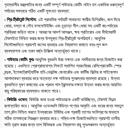
গৃহস্থালীর যন্ত্রপাতির জন্য একটি সম্পূর্ণ পাউডার কোটিং লাইন হল একাধিক গুরুত্বপূর্ণ
পর্যায়ের সমন্বয়ে গঠিত একটি সুসংহত ব্যবস্থা:
- প্রি-ট্রিটমেন্ট সিস্টেম:
এই প্রাথমিক পর্যায়টি সাধারণত ক্ষারীয় ডিগ্রিজিং, জল দিয়ে
ধোয়া, দস্তা বা লৌহ ফসফেটাইজিং এবং চূড়ান্ত সীল ধোয়া সহ একটি বহু-পর্যায়ের
প্রক্রিয়া জড়িত থাকে। আবরণের আদর্শ আসঞ্জন, ক্ষয় প্রতিরোধ এবং দীর্ঘমেয়াদী
টেকসইতা নিশ্চিত করার জন্য উপযুক্ত প্রি-ট্রিটমেন্ট অপরিহার্য। আধুনিক
সিস্টেমগুলিতে প্রায়শই জলের ব্যবহার এবং নিষ্কাশন কমাতে বন্ধ-লুপ জল
ব্যবস্থাপনা এবং তরল বর্জ্য চিকিত্সা অন্তর্ভুক্ত থাকে।
- পাউডার
কোটিং
বুথঃ
আধুনিক বুথগুলি উচ্চ দক্ষতা এবং নমনীয়তার জন্য ডিজাইন করা
হয়েছে। এগুলিতে প্রোগ্রামযোগ্য লিফটে স্থাপিত স্বয়ংক্রিয় রেসিপ্রোকেটিং স্প্রে
বন্দুক, ইলেকট্রোস্ট্যাটিক হাই-ভোল্টেজ জেনারেটর এবং কার্টিজ ফিল্টার বা সাইক্লোন
আলাদাকরণ ব্যবহার করে অত্যন্ত দক্ষ পাউডার পুনরুদ্ধার ব্যবস্থা রয়েছে। উন্নত
বুথগুলিতে দূষণ কমানোর এবং প্রথম পাস ট্রান্সফার দক্ষতা উন্নত করার জন্য আয়নিত
বায়ু পরিষ্কারের ব্যবস্থাও থাকতে পারে।
- কিউরিং ওভেন:
কিউরিং জমা হওয়া পাউডারকে একটি অবিচ্ছিন্ন, টেকসই ফিল্মে
রূপান্তরিত করে। আধুনিক ওভেনগুলি বিভিন্ন পণ্যের আকৃতি এবং ভরের জন্য সমতুল
তাপ বন্টন নিশ্চিত করতে ইনফ্রারেড ইমিটার এবং প্রবাহী তাপের সংমিশ্রণের মাধ্যমে
সঠিক তাপমাত্রা নিয়ন্ত্রণ ব্যবহার করে। শক্তি-দক্ষ ডিজাইনগুলিতে প্রায়শই তাপীয়
ক্ষতি হ্রাস করার জন্য তাপ বিনিময়ক এবং নিষ্কাশন বায়ু পুনঃসঞ্চালন অন্তর্ভুক্ত