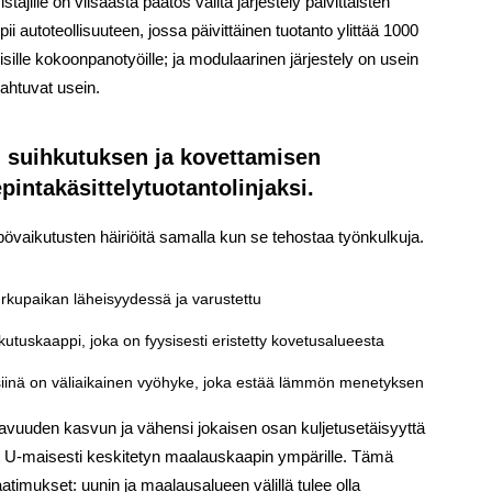
tajille on viisaasta päätös valita järjestely päivittäisten
pii autoteollisuuteen, jossa päivittäinen tuotanto ylittää 1000
ille kokoonpanotyöille; ja modulaarinen järjestely on usein
ahtuvat usein.
n, suihkutuksen ja kovettamisen
pintakäsittelytuotantolinjaksi.
övaikutusten häiriöitä samalla kun se tehostaa työnkulkuja.
purkupaikan läheisyydessä ja varustettu
kutuskaappi, joka on fyysisesti eristetty kovetusalueesta
a siinä on väliaikainen vyöhyke, joka estää lämmön menetyksen
ttavuuden kasvun ja vähensi jokaisen osan kuljetusetäisyyttä
sit U-maisesti keskitetyn maalauskaapin ympärille. Tämä
atimukset: uunin ja maalausalueen välillä tulee olla