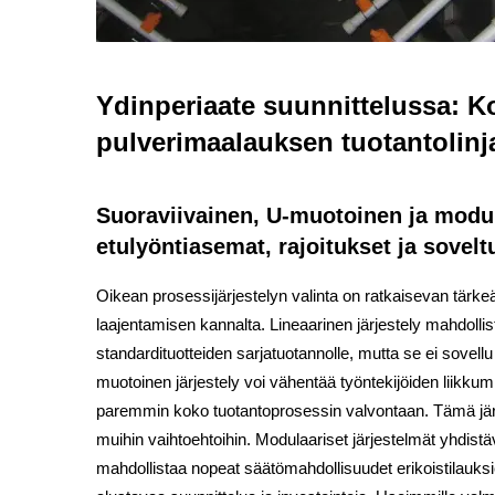
Ydinperiaate suunnittelussa: Ko
pulverimaalauksen tuotantolinj
Suoraviivainen, U-muotoinen ja modu
etulyöntiasemat, rajoitukset ja sovelt
Oikean prosessijärjestelyn valinta on ratkaisevan tär
laajentamisen kannalta. Lineaarinen järjestely mahdollis
standardituotteiden sarjatuotannolle, mutta se ei sovellu
muotoinen järjestely voi vähentää työntekijöiden liikkum
paremmin koko tuotantoprosessin valvontaan. Tämä järje
muihin vaihtoehtoihin. Modulaariset järjestelmät yhdistäv
mahdollistaa nopeat säätömahdollisuudet erikoistilauks