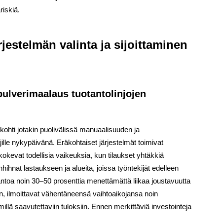
riskiä.
rjestelmän valinta ja sijoittaminen
pulverimaalaus tuotantolinjojen
kohti jotakin puolivälissä manuaalisuuden ja
ille nykypäivänä. Eräkohtaiset järjestelmät toimivat
kokevat todellisia vaikeuksia, kun tilaukset yhtäkkiä
hihnat lastaukseen ja alueita, joissa työntekijät edelleen
ntoa noin 30–50 prosenttia menettämättä liikaa joustavuutta
n, ilmoittavat vähentäneensä vaihtoaikojansa noin
illä saavutettaviin tuloksiin. Ennen merkittäviä investointeja