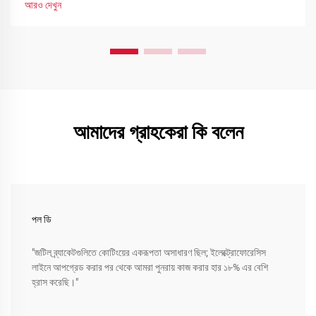
আরও দেখুন
আমাদের গ্রাহকেরা কি বলেন
পল ডি
"জটিল ব্র্যাকেটগুলিতে কোটিংয়ের একরূপতা অসাধারণ ছিল; ইলেক্ট্রোফোরেসিস
লাইনে আপগ্রেড করার পর থেকে আমরা পুনরায় কাজ করার হার ১৮% এর বেশি
হ্রাস করেছি।"