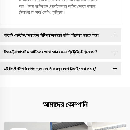
যা ক্ষয়রোধে উল্লেখযোগ্যভাবে উন্নত প্রতিরোধ ক্ষমতা প্রদর্শন
করে। উভয় প্রক্রিয়াই বৈদ্যুতিকভাবে আহিত ক্ষেত্রে ডুবানো
(ইমার্শন) বা আর্দ্র কোটিং প্রক্রিয়া।
লাইনটি একই উৎপাদন চক্রে বিভিন্ন আকারের পার্টস পরিচালনা করতে পারে?
ইলেকট্রোফোরেটিক কোটিং-এর আগে কোন ধরনের প্রিট্রিটমেন্ট প্রয়োজন?
এই সিস্টেমটি পরিবেশগত প্রভাবের দিকে লক্ষ্য রেখে ডিজাইন করা হয়েছে?
আমাদের কোম্পানি