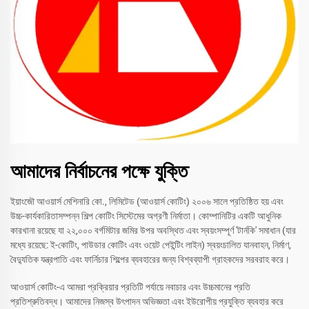
আমাদের নির্বাচনের পক্ষে যুক্তি
ইয়াংজৌ আওয়ার্স মেশিনারি কো., লিমিটেড (আওয়ার্স কোটিং) ২০০৬ সালে প্রতিষ্ঠিত হয় এবং
উচ্চ-কার্যকারিতাসম্পন্ন শিল্প কোটিং সিস্টেমের অগ্রণী নির্মাতা। কোম্পানিটির একটি আধুনিক
কারখানা রয়েছে যা ২২,০০০ বর্গমিটার জমির উপর অবস্থিত এবং স্বয়ংসম্পূর্ণ 'টার্নকি' সমাধান (যার
মধ্যে রয়েছে: ই-কোটিং, পাউডার কোটিং এবং ওয়েট পেইন্টিং লাইন) স্বয়ংচালিত যানবাহন, নির্মাণ,
বৈদ্যুতিক যন্ত্রপাতি এবং ফার্নিচার শিল্পের ব্যবহারের জন্য বিশ্বব্যাপী গ্রাহকদের সরবরাহ করে।
আওয়ার্স কোটিং-এ আমরা প্রক্রিয়ার প্রতিটি পর্যায়ে নবাচার এবং উচ্চমানের প্রতি
প্রতিশ্রুতিবদ্ধ। আমাদের নিজস্ব উৎপাদন অভিজ্ঞতা এবং ইউরোপীয় প্রযুক্তি ব্যবহার করে