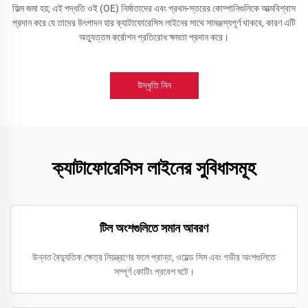
ফিল্ম জমা হয়; এই পদ্ধতি ওই (OE) নির্মাতাদের এবং প্রথম-স্তরের কোম্পানিগুলিকে আত্মবিশ্বাস
প্রদান করে যে তাদের উৎপাদন হার ক্যাটাফোরেসিস লাইনের সাথে সামঞ্জস্যপূর্ণ থাকবে, কারণ এটি
অত্যুত্তম কর্রোশন প্রতিরোধ ক্ষমতা প্রদান করে।
উদ্ধৃতি নিন
ক্যাটাফোরেসিস লাইনের সুবিধাসমূহ
টিল অংশগুলিতে সমান আবরণ
উন্নত বৈদ্যুতিক ক্ষেত্র নিয়ন্ত্রণের ফলে প্রান্ত, ওয়েল্ড সিম এবং গভীর অংশগুলিতে
সম্পূর্ণ কোটিং প্রবেশ ঘটে।