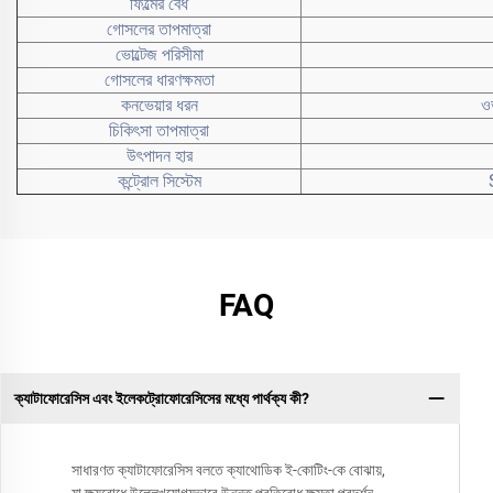
ফিল্মের বেধ
গোসলের তাপমাত্রা
ভোল্টেজ পরিসীমা
গোসলের ধারণক্ষমতা
কনভেয়ার ধরন
ওভ
চিকিৎসা তাপমাত্রা
উৎপাদন হার
কন্ট্রোল সিস্টেম
FAQ
ক্যাটাফোরেসিস এবং ইলেকট্রোফোরেসিসের মধ্যে পার্থক্য কী?
সাধারণত ক্যাটাফোরেসিস বলতে ক্যাথোডিক ই-কোটিং-কে বোঝায়,