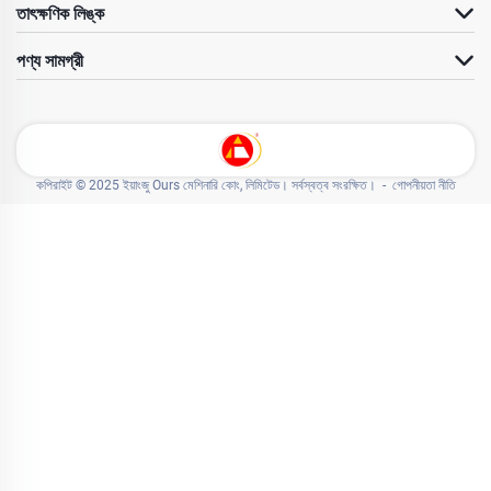
তাৎক্ষণিক লিঙ্ক
পণ্য সামগ্রী
কপিরাইট © 2025 ইয়াংজু Ours মেশিনারি কোং, লিমিটেড। সর্বস্বত্ব সংরক্ষিত। -
গোপনীয়তা নীতি