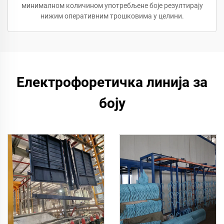
минималном количином употребљене боје резултирају
нижим оперативним трошковима у целини.
Електрофоретичка линија за
боју