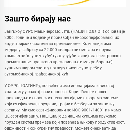
Зашто бирају нас
Јангцхоу ОУРС Машинерс Цо, Лтд. (НАШИ ПОДЛОГ) основан је
2006. године и водећи је произвођач високоперформансних
индустријских система за премазивање. Компанија има
модерну фабрику са 22.000 квадратних метара и пружа
комплетне "клуче-у-кућу" (укључујући: линије за електронско
премазивање, прашково премазивање и мокро борање)
купцима широм света у погледу њихове употребе у
аутомобилској, грађевинској, кућ
У ОУРС ЦОАТИНГ-у, посвећени смо иновацијама и високој
квалитету у свакој фази процеса. Коришћењем нашег
производње и европских технологија, ми стварамо системе
који су ефикасни, поуздани, трајни и безбедни за животну
средину. Ми смо сертификовани по ИСО 9001/14001 и имамо
ЦЕ сертификацију. Наш циљ је да нашим купцима пружимо
поуздан систем премаза који повећава њихову продуктивност,
одрживост и конкурентну предност. Можете очекивати да