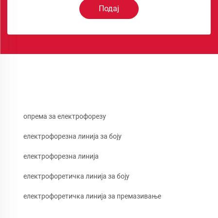
Подај
опрема за електрофорезу
електрофорезна линија за боју
електрофорезна линија
електрофоретичка линија за боју
електрофоретичка линија за премазивање