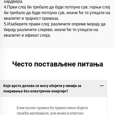
хардвера.
4.Први слој би требало да буде потпуно сув: горњи слој
би требало да буде потпуно сув, иначе ће то утицати на
квалитет и трајност премаза.
5.Изаберите прави слој: различите опреме морају да
бирају различите слојеве, иначе ће то утицати на
квалитет и ефекат слоја.
Често постављене питања
Које врсте делова се могу обојити у линији за
покривање без електричне енергије?
Електролес премаз ће првенствено бојити
гвожђе материјале, али може и електро