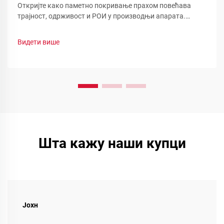
Откријте како паметно покривање прахом повећава
трајност, одрживост и РОИ у производњи апарата.
Погледајте смањење отпада, брзу промену боје и
функционалне прашинеоптимизујте своју линију сада.
Видети више
Шта кажу наши купци
Јохн