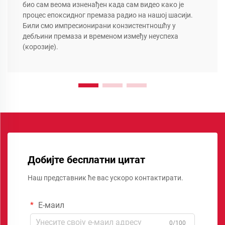
био сам веома изненађен када сам видео како је
процес епоксидног премаза радио на нашој шасији.
Били смо импресионирани конзистентношћу у
дебљини премаза и временом између неуспеха
(корозије).
Добијте бесплатни цитат
Наш представник ће вас ускоро контактирати.
Е-маил
0/100