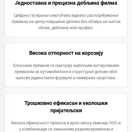
Једноставна и прецизна дебљина филма
Цифрно гасирање омогућава једнако распоређивање
премаза на целој површини делова без обзира на његов
облик, дебљину или профил.
Висока отпорност на корозију
Епоксини премази се сматрају најбољим антирозиним
премазом за аутомобилске и структурне делове због
њихове јединствене формуле и хемијских својстава.
Трошковно ефикасан и еколошки
пријатељски
Висока ефикасност преноса и врло ниска емисија ЛОС-а
у комбинацији са смањеним радним временом и