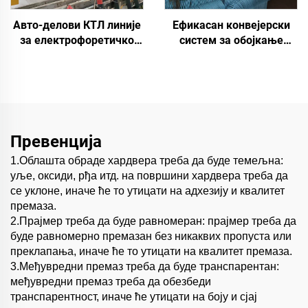
Авто-делови КТЛ линије
Ефикасан конвејерски
за електрофоретичко
систем за обојкање
бојење
линија
Превенција
1.Облашта обраде хардвера треба да буде темељна:
уље, оксиди, рђа итд. на површини хардвера треба да
се уклоне, иначе ће то утицати на адхезију и квалитет
премаза.
2.Прајмер треба да буде равномеран: прајмер треба да
буде равномерно премазан без никаквих пропуста или
преклапања, иначе ће то утицати на квалитет премаза.
3.Међувредни премаз треба да буде транспарентан:
међувредни премаз треба да обезбеди
транспарентност, иначе ће утицати на боју и сјај