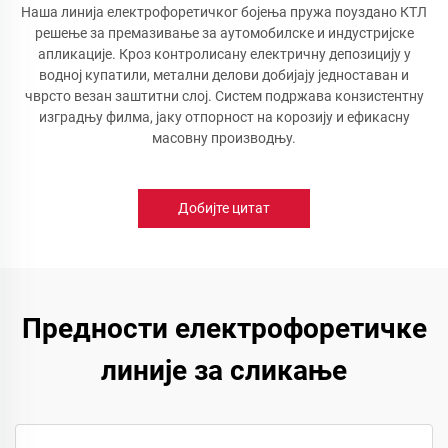
Наша линија електрофоретичког бојења пружа поуздано КТЛ
решење за премазивање за аутомобилске и индустријске
апликације. Кроз контролисану електричну депозицију у
водној купатили, метални делови добијају једноставан и
чврсто везан заштитни слој. Систем подржава конзистентну
изградњу филма, јаку отпорност на корозију и ефикасну
масовну производњу.
Добијте цитат
Предности електрофоретичке
линије за сликање