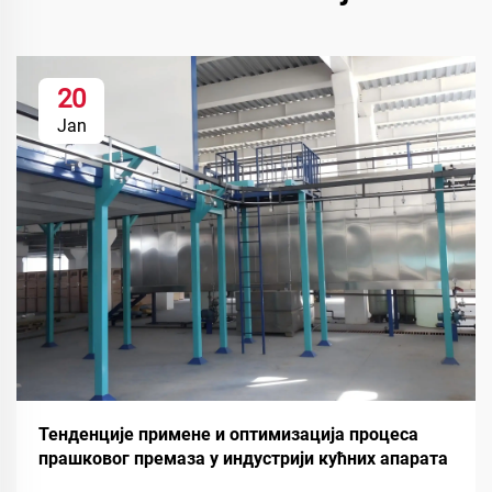
20
Jan
Тенденције примене и оптимизација процеса
прашковог премаза у индустрији кућних апарата