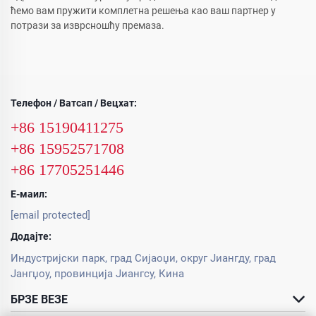
ћемо вам пружити комплетна решења као ваш партнер у
потрази за изврсношћу премаза.
Телефон / Ватсап / Вецхат:
+86 15190411275
+86 15952571708
+86 17705251446
Е-маил:
[email protected]
Додајте:
Индустријски парк, град Сијаоџи, округ Јиангду, град
Јангџоу, провинција Јиангсу, Кина
БРЗЕ ВЕЗЕ