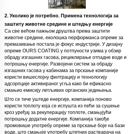
2. Уколико је потребно. Примена технологија за
заштиту животне средине и штедњу енергије
Са све већом пажњом друштва према заштити
животне средине, еколошка перформанса опреме за
премазивање постала је фокус индустрије. У дизајну
опреме OURS COATING у потпуности узима у обзир
обраду изгашних гасова, рециклирање отпадне воде и
потрошњу енергије. Развојени систем за обраду
изгашних гасова у кабинама за прскање компаније
користи вишеслојну филтрацију и технологију
адсорпције активираног угља како би ефикасно
смањио емисију летљивих органских једињења.
Што се тиче уштеде енергије, компанија поново
користи топлоту која се испушта из пећи за сушење
кроз уређај за рекуперацију топлоте, смањујући
потрошњу додатне енергије. Компанија такође
промовише употребу опреме за прскање боје на бази
воде, што смањује употребу штетних растварача на