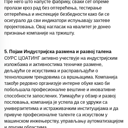
Пре него што напусте фабрику, сваки сет опреме
пролази кроз рад без оптерећења, тестирање
оптерећења и инспекције безбедности како би се
осигурало да сви индикатори испуњавају захтеве
пројектовања. Овај нагласак на квалитет је донео
признање компаније на тржишту.
5. Појам Индустријска размена и развој талена
ОУРС ЦОАТИНГ активно учествује на индустријским
изложбама и активностима техничке размене,
дељајући се искуствима и расправљајући о
технолошким трендовима са вршњацима. Компанија
такође редовно организује интерне обуке како би
побољшала професионалне вештине и иновативне
способности запослених. Узимајући у обзир и развој
пословања, компанија је успела да се удружи са
универзитетима и истраживачким институцијама и да
привуче професионалне таленте са искуством у
машинском инжењерству, управљању аутоматизацијом
и другим областима.