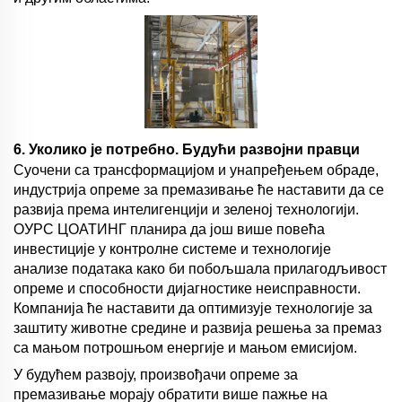
6. Уколико је потребно. Будући развојни правци
Суочени са трансформацијом и унапређењем обраде,
индустрија опреме за премазивање ће наставити да се
развија према интелигенцији и зеленој технологији.
ОУРС ЦОАТИНГ планира да још више повећа
инвестиције у контролне системе и технологије
анализе података како би побољшала прилагодљивост
опреме и способности дијагностике неисправности.
Компанија ће наставити да оптимизује технологије за
заштиту животне средине и развија решења за премаз
са мањом потрошњом енергије и мањом емисијом.
У будућем развоју, произвођачи опреме за
премазивање морају обратити више пажње на