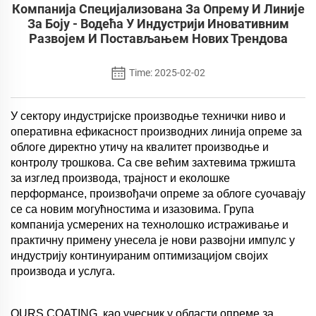
Компанија Специјализована За Опрему И Линије
За Боју - Водећа У Индустрији Иновативним
Развојем И Постављањем Нових Трендова
Time: 2025-02-02
У сектору индустријске производње технички ниво и
оперативна ефикасност производних линија опреме за
облоге директно утичу на квалитет производње и
контролу трошкова. Са све већим захтевима тржишта
за изглед производа, трајност и еколошке
перформансе, произвођачи опреме за облоге суочавају
се са новим могућностима и изазовима. Група
компанија усмерених на технолошко истраживање и
практичну примену унесела је нови развојни импулс у
индустрију континуираним оптимизацијом својих
производа и услуга.
OURS COATING, као учесник у области опреме за