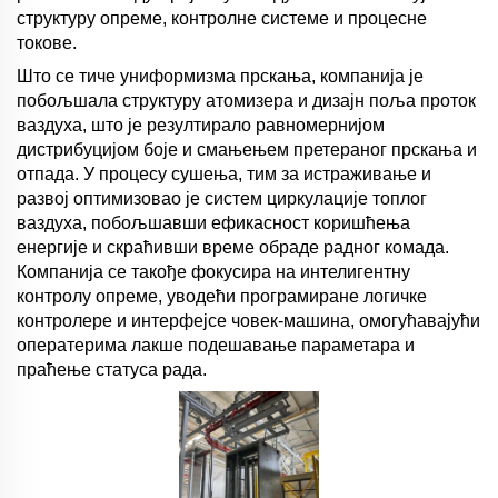
структуру опреме, контролне системе и процесне
токове.
Што се тиче униформизма прскања, компанија је
побољшала структуру атомизера и дизајн поља проток
ваздуха, што је резултирало равномернијом
дистрибуцијом боје и смањењем претераног прскања и
отпада. У процесу сушења, тим за истраживање и
развој оптимизовао је систем циркулације топлог
ваздуха, побољшавши ефикасност коришћења
енергије и скраћивши време обраде радног комада.
Компанија се такође фокусира на интелигентну
контролу опреме, уводећи програмиране логичке
контролере и интерфејсе човек-машина, омогућавајући
оператерима лакше подешавање параметара и
праћење статуса рада.