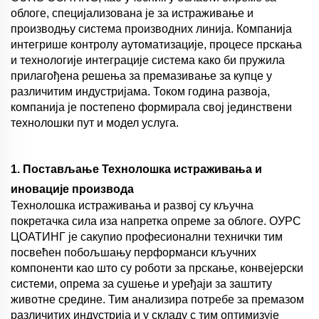
облоге, специјализована је за истраживање и
производњу система производних линија. Компанија
интегрише контролу аутоматизације, процесе прскања
и технологије интеграције система како би пружила
прилагођена решења за премазивање за купце у
различитим индустријама. Током година развоја,
компанија је постепено формирала свој јединствени
технолошки пут и модел услуга.
1. Постављање Технолошка истраживања и
иновације производа
Технолошка истраживања и развој су кључна
покретачка сила иза напретка опреме за облоге. ОУРС
ЦОАТИНГ је сакупио професионални технички тим
посвећен побољшању перформанси кључних
компоненти као што су роботи за прскање, конвејерски
системи, опрема за сушење и уређаји за заштиту
животне средине. Тим анализира потребе за премазом
различитих индустрија и у складу с тим оптимизује