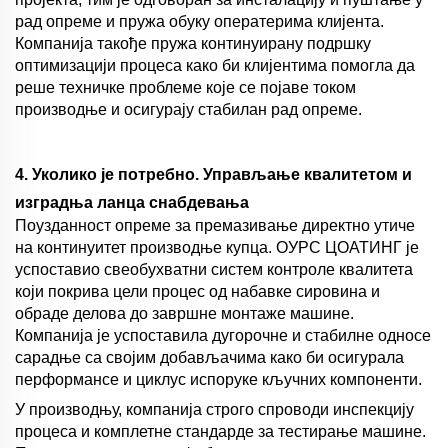
рад опреме и пружа обуку оператерима клијента.
Компанија такође пружа континуирану подршку
оптимизацији процеса како би клијентима помогла да
реше техничке проблеме које се појаве током
производње и осигурају стабилан рад опреме.
4. Уколико је потребно. Управљање квалитетом и
изградња ланца снабдевања
Поузданност опреме за премазивање директно утиче
на континуитет производње купца. ОУРС ЦОАТИНГ је
успоставио свеобухватни систем контроле квалитета
који покрива цели процес од набавке сировина и
обраде делова до завршне монтаже машине.
Компанија је успоставила дугорочне и стабилне односе
сарадње са својим добављачима како би осигурала
перформансе и циклус испоруке кључних компоненти.
У производњу, компанија строго спроводи инспекцију
процеса и комплетне стандарде за тестирање машине.