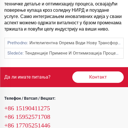
техничке детаље и оптимизацију процеса, освајајући
поверење купаца кроз солидну НИРД и поуздане
услуге. Само интегрисањем иновативних идеја у сваки
аспект можемо одржати виталност у брзом променама
тржишта и повући целу индустрију на виши ниво.
Prethodno:
Интелигентна Опрема Води Нову Трансформацију У Индустрији Премаза
Sledeće:
Тенденције Примене И Оптимизација Процеса Прашковог Премаза У Индустрији Кућних Апарата
Да ли имате питања?
Контакт
Телефон / Ватсап / Вецхат:
+86 15190411275
+86 15952571708
+86 17705251446