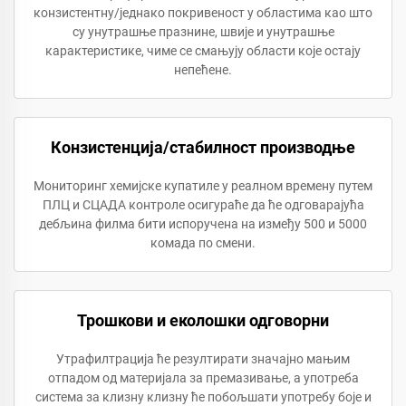
конзистентну/једнако покривеност у областима као што
су унутрашње празнине, швије и унутрашње
карактеристике, чиме се смањују области које остају
непећене.
Конзистенција/стабилност производње
Мониторинг хемијске купатиле у реалном времену путем
ПЛЦ и СЦАДА контроле осигураће да ће одговарајућа
дебљина филма бити испоручена на између 500 и 5000
комада по смени.
Трошкови и еколошки одговорни
Утрафилтрација ће резултирати значајно мањим
отпадом од материјала за премазивање, а употреба
система за клизну клизну ће побољшати употребу боје и