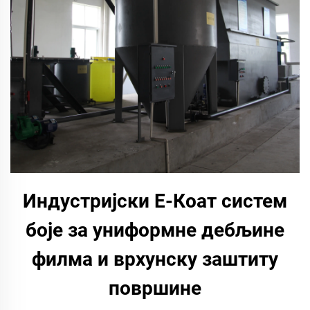
Индустријски Е-Коат систем
боје за униформне дебљине
филма и врхунску заштиту
површине