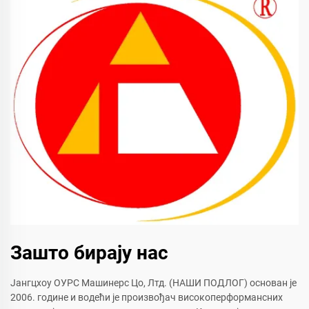
Зашто бирају нас
Јангцхоу ОУРС Машинерс Цо, Лтд. (НАШИ ПОДЛОГ) основан је
2006. године и водећи је произвођач високоперформансних