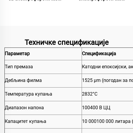
бојење
премазивање
аутомобилских
резервних делова
Техничке спецификације
Параметар
Спецификација
Тип премаза
Катодни епоксијски, а
Дебљина филма
1525 μm (погодан за п
Температура купања
2832°C
Диапазон напона
100400 В ЦЦ
Капацитет купања
10 000100 000 литара (