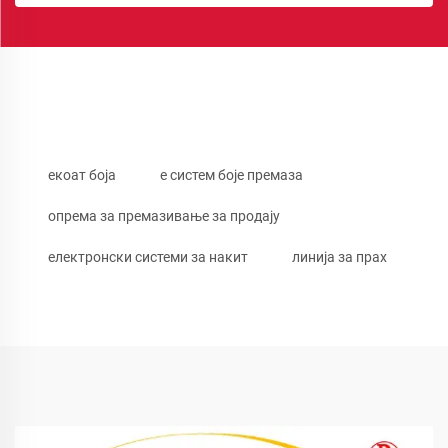
екоат боја
е систем боје премаза
опрема за премазивање за продају
електронски системи за накит
линија за прах