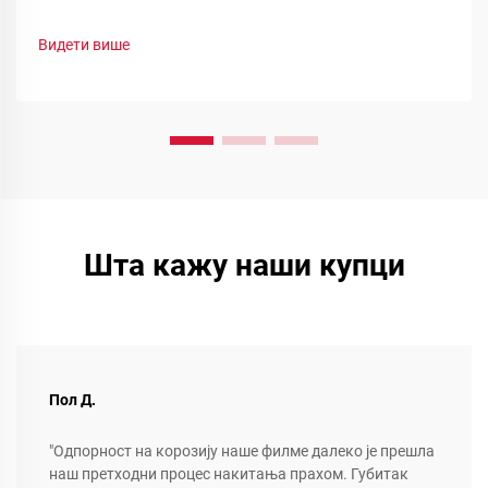
Погледајте смањење отпада, брзу промену боје и
функционалне прашинеоптимизујте своју линију сада.
Видети више
Шта кажу наши купци
Пол Д.
"Одпорност на корозију наше филме далеко је прешла
наш претходни процес накитања прахом. Губитак