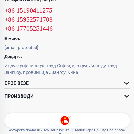
Телефон / Ватсап / Вецхат:
+86 15190411275
+86 15952571708
+86 17705251446
Е-маил:
[email protected]
Додајте:
Индустријски парк, град Сијаоџи, округ Јиангду, град
Јангџоу, провинција Јиангсу, Кина
БРЗЕ ВЕЗЕ
ПРОИЗВОДИ
Ауторска права © 2025 Јангџоу ОУРС Машинерс Цо, Лтд.Сва права