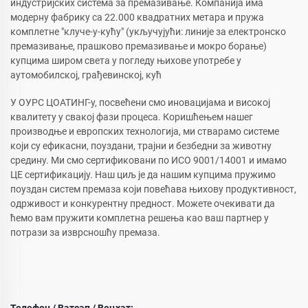
индустријских система за премазивање. Компанија има
модерну фабрику са 22.000 квадратних метара и пружа
комплетне "клуче-у-кућу" (укључујући: линије за електронско
премазивање, прашково премазивање и мокро борање)
купцима широм света у погледу њихове употребе у
аутомобилској, грађевинској, кућ
У ОУРС ЦОАТИНГ-у, посвећени смо иновацијама и високој
квалитету у свакој фази процеса. Коришћењем нашег
производње и европских технологија, ми стварамо системе
који су ефикасни, поуздани, трајни и безбедни за животну
средину. Ми смо сертификовани по ИСО 9001/14001 и имамо
ЦЕ сертификацију. Наш циљ је да нашим купцима пружимо
поуздан систем премаза који повећава њихову продуктивност,
одрживост и конкурентну предност. Можете очекивати да
ћемо вам пружити комплетна решења као ваш партнер у
потрази за изврсношћу премаза.