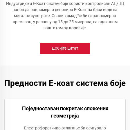
Индустријски Е-Коат систем боје користи контролисан АЦ/ЦЦ
напон да равномерно депонира Е-Коат на бази воде на
металне супстрате. Сваки комад ће бити равномерно
премазан, у распону од 15 до 25 микрона, са одличном
заштитом од корозије.
Добијте цитат
Предности Е-коат система боје
Поједноставан покритак сложених
геометрија
Електрофоретичко отлагање би осигурало