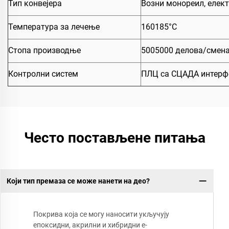
Тип конвејера
Возни монореил, елек
Температура за лечење
160185°C
Стопа производње
5005000 делова/смена
Контролни систем
ПЛЦ са СЦАДА интерфе
Често постављене питања
Који тип премаза се може нанети на део?
Покрива која се могу наносити укључују
епоксидни, акрилни и хибридни е-