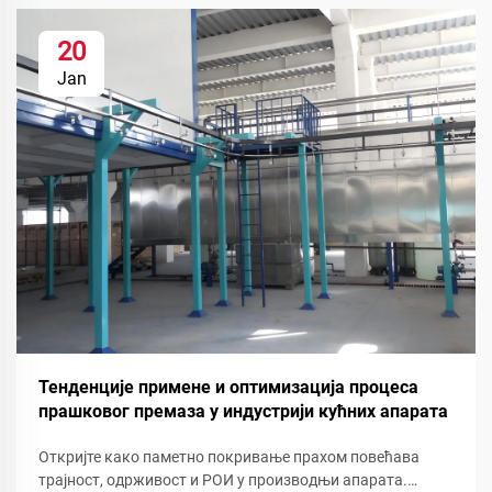
20
Jan
Тенденције примене и оптимизација процеса
прашковог премаза у индустрији кућних апарата
Откријте како паметно покривање прахом повећава
трајност, одрживост и РОИ у производњи апарата.