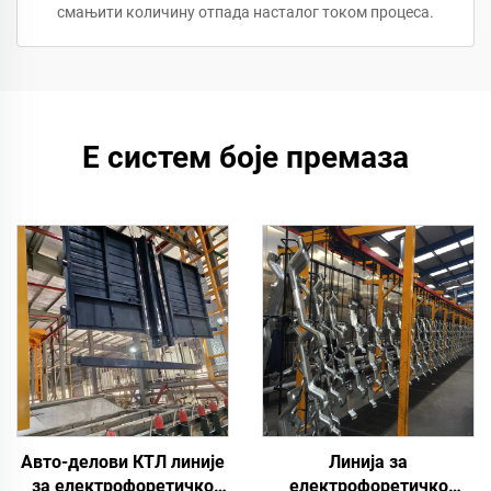
смањити количину отпада насталог током процеса.
Е систем боје премаза
Авто-делови КТЛ линије
Линија за
за електрофоретичко
електрофоретичко