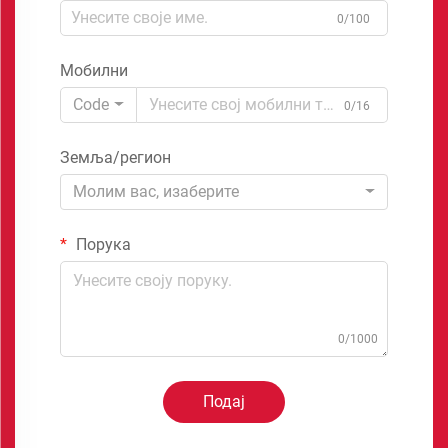
0/100
Мобилни
Code
0/16
Земља/регион
Молим вас, изаберите
Порука
0/1000
Подај