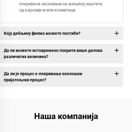
покривачи засновани на жељеној заштити
од корозије и/или козметици.
Коју дебљину филма можете постићи?
Да ли можете истовремено покрити више делова
различитих величина?
Да ли је процес е-покривања еколошки
пријатељски процес?
Наша компанија