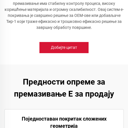
премазивање има стабилну контролу процеса, високу
коришћење материјала и огромну скалибилност. Овај систем е-
покривања је савршено решење за ОЕМ-ове или добављаче
Тир-1 који траже ефикасно и трошковно ефикасно решење за
завршну обработу површине.
Добијте цитат
Предности опреме за
премазивање Е за продају
Поједноставан покритак сложених
геометрија