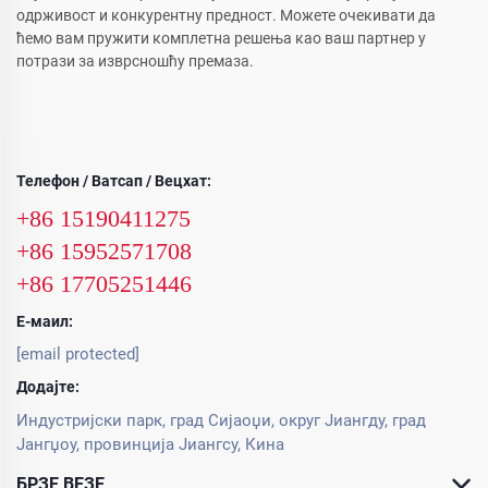
одрживост и конкурентну предност. Можете очекивати да
ћемо вам пружити комплетна решења као ваш партнер у
потрази за изврсношћу премаза.
Телефон / Ватсап / Вецхат:
+86 15190411275
+86 15952571708
+86 17705251446
Е-маил:
[email protected]
Додајте:
Индустријски парк, град Сијаоџи, округ Јиангду, град
Јангџоу, провинција Јиангсу, Кина
БРЗЕ ВЕЗЕ