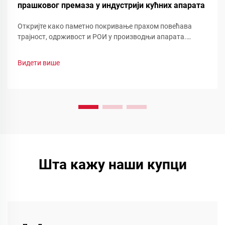
прашковог премаза у индустрији кућних апарата
Откријте како паметно покривање прахом повећава
трајност, одрживост и РОИ у производњи апарата.
Погледајте смањење отпада, брзу промену боје и
функционалне прашинеоптимизујте своју линију сада.
Видети више
Шта кажу наши купци