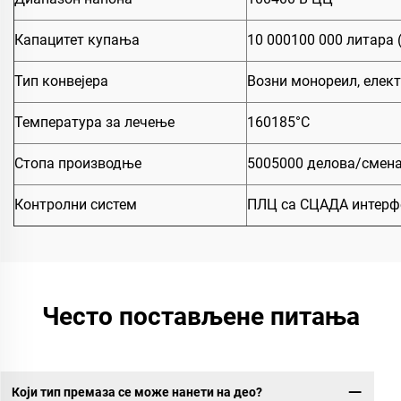
Капацитет купања
10 000100 000 литара (
Тип конвејера
Возни монореил, елек
Температура за лечење
160185°C
Стопа производње
5005000 делова/смена
Контролни систем
ПЛЦ са СЦАДА интерфе
Често постављене питања
Који тип премаза се може нанети на део?