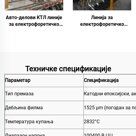
Авто-делови КТЛ линије
Линија за
за електрофоретичко
електрофоретичко
бојење
премазивање
аутомобилских
резервних делова
Техничке спецификације
Параметар
Спецификација
Тип премаза
Катодни епоксијски, а
Дебљина филма
1525 μm (погодан за п
Температура купања
2832°C
Диапазон напона
100400 В ЦЦ