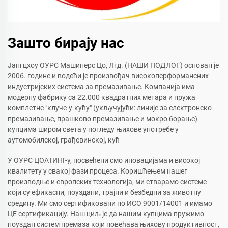
Зашто бирају нас
Јангцхоу ОУРС Машинерс Цо, Лтд. (НАШИ ПОДЛОГ) основан је
2006. године и водећи је произвођач високоперформансних
индустријских система за премазивање. Компанија има
модерну фабрику са 22.000 квадратних метара и пружа
комплетне "клуче-у-кућу" (укључујући: линије за електронско
премазивање, прашково премазивање и мокро борање)
купцима широм света у погледу њихове употребе у
аутомобилској, грађевинској, кућ
У ОУРС ЦОАТИНГ-у, посвећени смо иновацијама и високој
квалитету у свакој фази процеса. Коришћењем нашег
производње и европских технологија, ми стварамо системе
који су ефикасни, поуздани, трајни и безбедни за животну
средину. Ми смо сертификовани по ИСО 9001/14001 и имамо
ЦЕ сертификацију. Наш циљ је да нашим купцима пружимо
поуздан систем премаза који повећава њихову продуктивност,