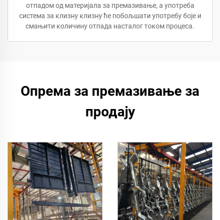
отпадом од материјала за премазивање, а употреба
система за клизну клизну ће побољшати употребу боје и
смањити количину отпада насталог током процеса.
Опрема за премазивање за
продају