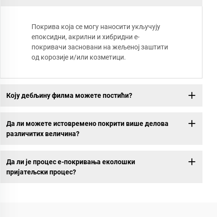
Покрива која се могу наносити укључују
епоксидни, акрилни и хибридни е-
покривачи засновани на жељеној заштити
од корозије и/или козметици.
Коју дебљину филма можете постићи?
Да ли можете истовремено покрити више делова
различитих величина?
Да ли је процес е-покривања еколошки
пријатељски процес?