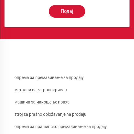
Подај
опрема за премазивање за продају
метални електропокривач
машина за наношење праха
stroj za prašno obložavanje na prodaju
опрема за прашинско премазивање за продају