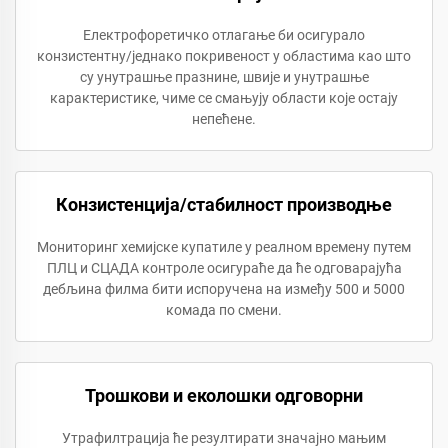
Електрофоретичко отлагање би осигурало
конзистентну/једнако покривеност у областима као што
су унутрашње празнине, швије и унутрашње
карактеристике, чиме се смањују области које остају
непећене.
Конзистенција/стабилност производње
Мониторинг хемијске купатиле у реалном времену путем
ПЛЦ и СЦАДА контроле осигураће да ће одговарајућа
дебљина филма бити испоручена на између 500 и 5000
комада по смени.
Трошкови и еколошки одговорни
Утрафилтрација ће резултирати значајно мањим