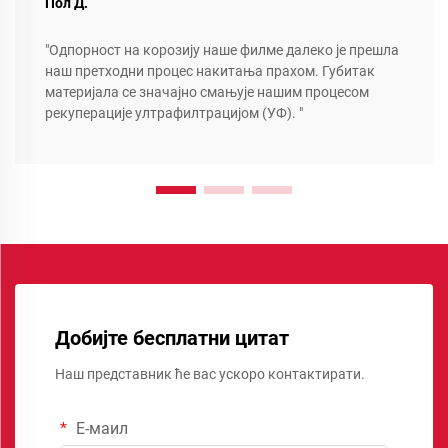
Пол Д.
"Одпорност на корозију наше филме далеко је прешла
наш претходни процес накитања прахом. Губитак
материјала се значајно смањује нашим процесом
рекуперације ултрафилтрацијом (УФ). "
Добијте бесплатни цитат
Наш представник ће вас ускоро контактирати.
Е-маил