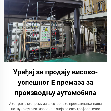
Уређај за продају високо-
успешног Е премаза за
производњу аутомобила
Ако тражите опрему за електронско премазивање, наша
потпуно аутоматизована линија за електрофоретичко