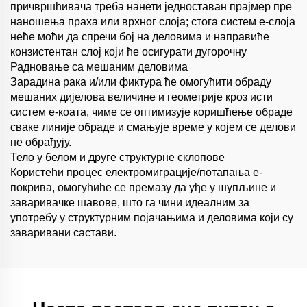
причвршћивача треба нанети једноставан прајмер пре
наношења праха или врхног слоја; стога систем е-слоја
неће моћи да спречи бој на деловима и направиће
конзистентан слој који ће осигурати дугорочну
Радновање са мешаним деловима
Зарадина рака и/или фиктура ће омогућити обраду
мешаних дијелова величине и геометрије кроз исти
систем е-коата, чиме се оптимизује коришћење обраде
сваке линије обраде и смањује време у којем се делови
не обрађују.
Тело у белом и друге структурне склопове
Користећи процес електромиграције/потапања е-
покрива, омогућиће се премазу да уђе у шупљине и
заваривачке шавове, што га чини идеалним за
употребу у структурним појачањима и деловима који су
заваривани састави.