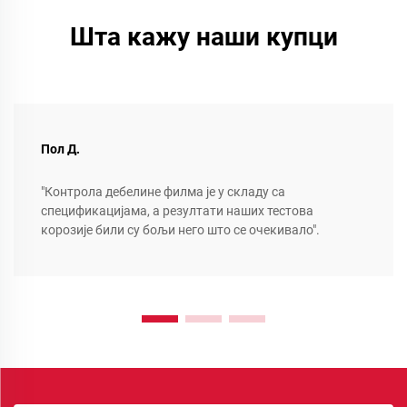
Шта кажу наши купци
Пол Д.
"Контрола дебелине филма је у складу са
спецификацијама, а резултати наших тестова
корозије били су бољи него што се очекивало".