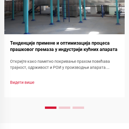
Тенденције примене и оптимизација процеса
прашковог премаза у индустрији кућних апарата
Откријте како паметно покривање прахом повећава
трајност, одрживост и РОИ у производњи апарата.
Погледајте смањење отпада, брзу промену боје и
функционалне прашинеоптимизујте своју линију сада.
Видети више