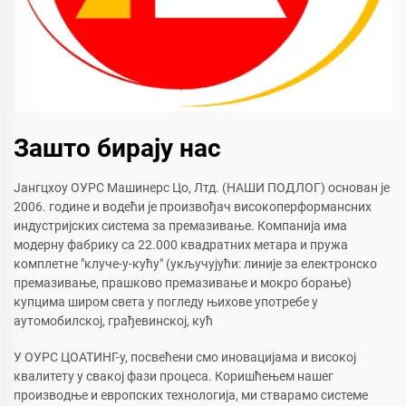
Зашто бирају нас
Јангцхоу ОУРС Машинерс Цо, Лтд. (НАШИ ПОДЛОГ) основан је
2006. године и водећи је произвођач високоперформансних
индустријских система за премазивање. Компанија има
модерну фабрику са 22.000 квадратних метара и пружа
комплетне "клуче-у-кућу" (укључујући: линије за електронско
премазивање, прашково премазивање и мокро борање)
купцима широм света у погледу њихове употребе у
аутомобилској, грађевинској, кућ
У ОУРС ЦОАТИНГ-у, посвећени смо иновацијама и високој
квалитету у свакој фази процеса. Коришћењем нашег
производње и европских технологија, ми стварамо системе