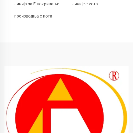
линија за Е-покривање
линије е-кота
производња е-кота