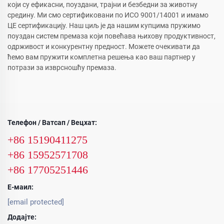
који су ефикасни, поуздани, трајни и безбедни за животну
средину. Ми смо сертификовани по ИСО 9001/14001 и имамо
ЦЕ сертификацију. Наш циљ је да нашим купцима пружимо
поуздан систем премаза који повећава њихову продуктивност,
одрживост и конкурентну предност. Можете очекивати да
ћемо вам пружити комплетна решења као ваш партнер у
потрази за изврсношћу премаза.
Телефон / Ватсап / Вецхат:
+86 15190411275
+86 15952571708
+86 17705251446
Е-маил:
[email protected]
Додајте: