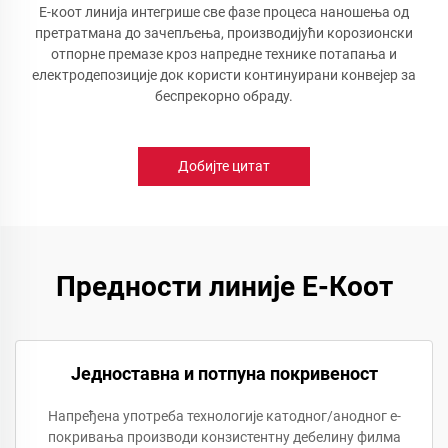
Е-коот линија интегрише све фазе процеса наношења од
претратмана до зачепљења, производијући корозионски
отпорне премазе кроз напредне технике потапања и
електродепозиције док користи континуирани конвејер за
беспрекорно обраду.
Добијте цитат
Предности линије Е-Коот
Једноставна и потпуна покривеност
Напређена употреба технологије катодног/анодног е-
покривања производи конзистентну дебелину филма