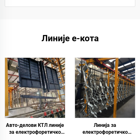
Линије е-кота
Авто-делови КТЛ линије
Линија за
за електрофоретичко
електрофоретичко
бојење
премазивање