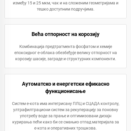
између 15 и 25 мкм, чак и на сложеним геометријама и
тешко доступним подручјима.
Већа отпорност на корозију
Комбинација предтратмента фосфатом и хемије
епоксидног е-облака обезбеђује велику отпорност на
корозију шасије, заграде и структурних компоненти.
Аутоматско и енергетски ефикасно
функционисање
Систем е-кота има интегрисану ПЛЦ и СЦАДА контролу,
ултрафилтрациони систем за рекуперацију за поновну
употребу воде за прање и оптимизовани дизајн
курирања пећи како би се смањио отпад материјала за
е-кота и оперативних трошкова.