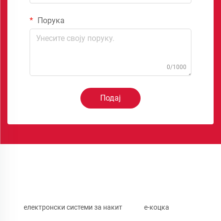
Порука
0/1000
Подај
електронски системи за накит
е-коцка