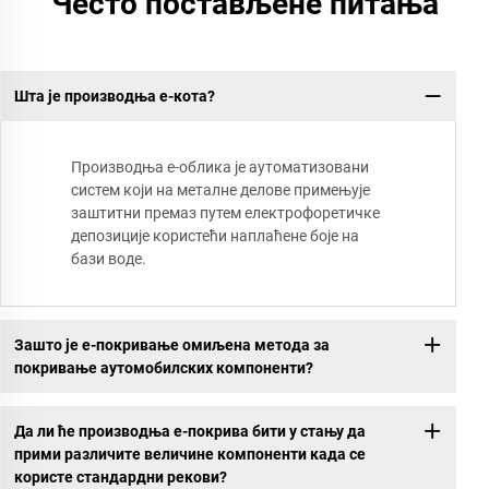
Често постављене питања
Шта је производња е-кота?
Производња е-облика је аутоматизовани
систем који на металне делове примењује
заштитни премаз путем електрофоретичке
депозиције користећи наплаћене боје на
бази воде.
Зашто је е-покривање омиљена метода за
покривање аутомобилских компоненти?
Да ли ће производња е-покрива бити у стању да
прими различите величине компоненти када се
користе стандардни рекови?