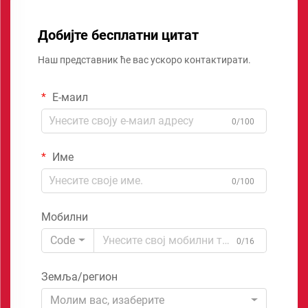
Добијте бесплатни цитат
Наш представник ће вас ускоро контактирати.
Е-маил
0/100
Име
0/100
Мобилни
Code
0/16
Земља/регион
Молим вас, изаберите