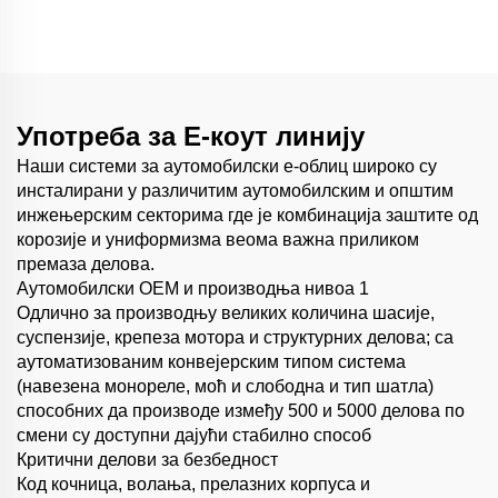
аутомобилских
резервних делова
Употреба за Е-коут линију
Наши системи за аутомобилски е-облиц широко су
инсталирани у различитим аутомобилским и општим
инжењерским секторима где је комбинација заштите од
корозије и униформизма веома важна приликом
премаза делова.
Аутомобилски ОЕМ и производња нивоа 1
Одлично за производњу великих количина шасије,
суспензије, крепеза мотора и структурних делова; са
аутоматизованим конвејерским типом система
(навезена монореле, моћ и слободна и тип шатла)
способних да производе између 500 и 5000 делова по
смени су доступни дајући стабилно способ
Критични делови за безбедност
Код кочница, волања, прелазних корпуса и