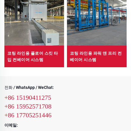
코팅 라인용 플로어 스킷 타
코팅 라인용 파워 앤 프리 컨
입 컨베이어 시스템
베이어 시스템
전화 / WhatsApp / WeChat:
+86 15190411275
+86 15952571708
+86 17705251446
이메일: