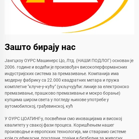
Зашто бирају нас
Јангцхоу ОУРС Машинерс Цо, Лтд. (НАШИ ПОДЛОГ) основан је
2006. године и водећи је произвођач високоперформансних
индустријских система за премазивање. Компанија има
модерну фабрику са 22.000 квадратних метара и пружа
комплетне "клуче-у-кућу" (укључујући: линије за електронско
премазивање, прашково премазивање и мокро борање)
купцима широм света у погледу њихове употребе у
аутомобилској, грађевинској, кућ
У ОУРС ЦОАТИНГ-у, посвећени смо иновацијама и високој
квалитету у свакој фази процеса. Коришћењем нашег
производње и европских технологија, ми стварамо системе
који су ефикасни, поуздани, трајни и безбедни за животну