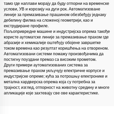
тамо где наплави морају да буду отпорни на временске
услови, УВ и корозију на дуги рок. Автоматизоване
линије за премазивање прашином обезбеђују једнаку
дебелину филма на сложеној геометрији, као и
екструдиране профиле.
Пољопривредне машине и индустријска опрема такође
користе аутоматске линије за премазивање прахом где
абразије и хемикалије оштећују обојене завршетке
током времена као резултат коришћења на отвореном.
Автоматизовани системи помажу произвођачима да
постигну поуздани премаз са високим прометом.
Други примери аутоматизованих система за
премазивање прахом укључују електричне корпусе и
индустријске опреме; кућа за потрошњу електронике и
метална хардверска опрема која су потребна за
трајност, изглед, отпорност на животну средину и многе
апликације које захтевају све ове карактеристике.