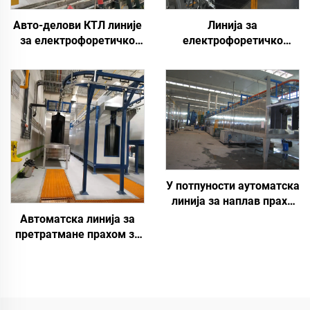
Авто-делови КТЛ линије
Линија за
за електрофоретичко
електрофоретичко
бојење
премазивање
аутомобилских
резервних делова
У потпуности аутоматска
линија за наплав праха
за металне површине
Автоматска линија за
претратмане прахом за
прскање