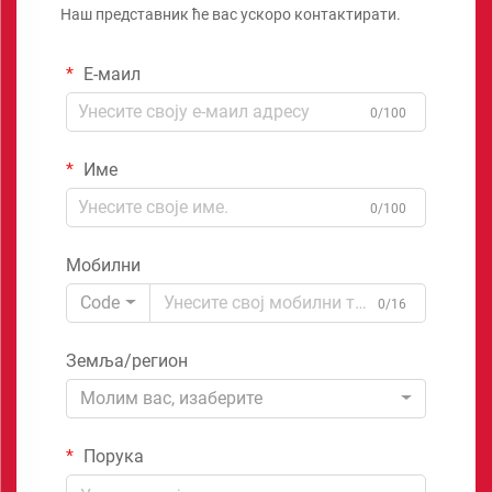
Наш представник ће вас ускоро контактирати.
Е-маил
0/100
Име
0/100
Мобилни
Code
0/16
Земља/регион
Молим вас, изаберите
Порука