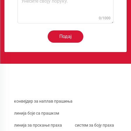
0/1000
Подај
конвејдер за наплав прашиња
линија боје са прашком
линија за прскање праха
систем за боју праха