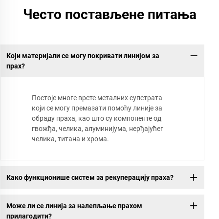
Често постављене питања
Који материјали се могу покривати линијом за
прах?
Постоје многе врсте металних супстрата
који се могу премазати помоћу линије за
обраду праха, као што су компоненте од
гвожђа, челика, алуминијума, нерђајућег
челика, титана и хрома.
Како функционише систем за рекуперацију праха?
Може ли се линија за налепљање прахом
прилагодити?