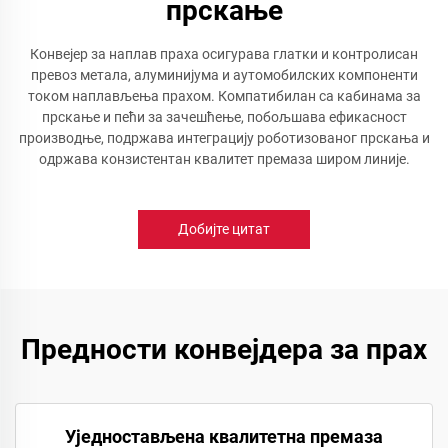
прскање
Конвејер за наплав праха осигурава глатки и контролисан
превоз метала, алуминијума и аутомобилских компоненти
током наплављења прахом. Компатибилан са кабинама за
прскање и пећи за зачешћење, побољшава ефикасност
производње, подржава интеграцију роботизованог прскања и
одржава конзистентан квалитет премаза широм линије.
Добијте цитат
Предности конвејдера за прах
Уједностављена квалитетна премаза