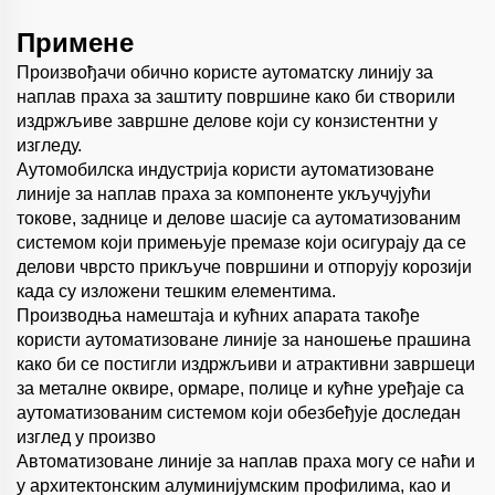
Примене
Произвођачи обично користе аутоматску линију за
наплав праха за заштиту површине како би створили
издржљиве завршне делове који су конзистентни у
изгледу.
Аутомобилска индустрија користи аутоматизоване
линије за наплав праха за компоненте укључујући
токове, заднице и делове шасије са аутоматизованим
системом који примењује премазе који осигурају да се
делови чврсто прикључе површини и отпорују корозији
када су изложени тешким елементима.
Производња намештаја и кућних апарата такође
користи аутоматизоване линије за наношење прашина
како би се постигли издржљиви и атрактивни завршеци
за металне оквире, ормаре, полице и кућне уређаје са
аутоматизованим системом који обезбеђује доследан
изглед у произво
Автоматизоване линије за наплав праха могу се наћи и
у архитектонским алуминијумским профилима, као и