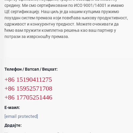
средину. Ми смо сертификовани по ИСО 9001/14001 и имамо
ЦЕ сертификацију. Наш циљ је да нашим купцима пружимо
поуздан систем премаза који повећава њихову продуктивност,
одрживост и конкурентну предност. Можете очекивати да
ћемо вам пружити комплетна решења као ваш партнер у
потрази за изврсношћу премаза.
Телефон / Ватсап / Вецхат:
+86 15190411275
+86 15952571708
+86 17705251446
Е-маил:
[email protected]
Додајте: