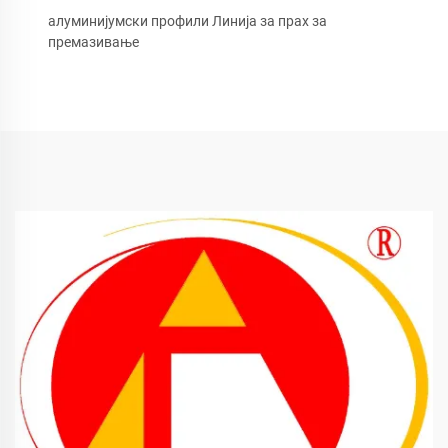
алуминијумски профили Линија за прах за
премазивање