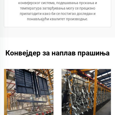
конвејерског система, подешавања прскања и
температура затврђивања могу се прецизно
прилагодити како би се постигао доследан и
понављајући квалитет производње.
Конвејдер за наплав прашиња