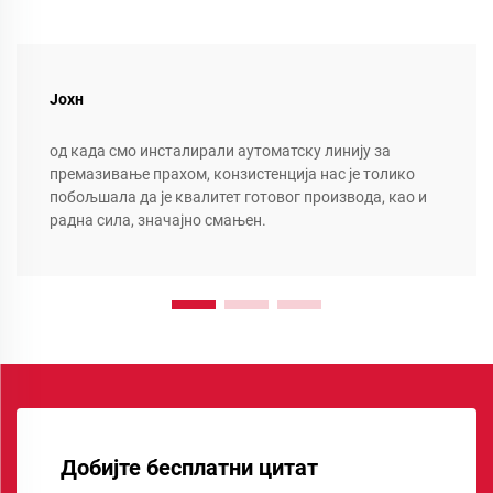
Јохн
од када смо инсталирали аутоматску линију за
премазивање прахом, конзистенција нас је толико
побољшала да је квалитет готовог производа, као и
радна сила, значајно смањен.
Добијте бесплатни цитат