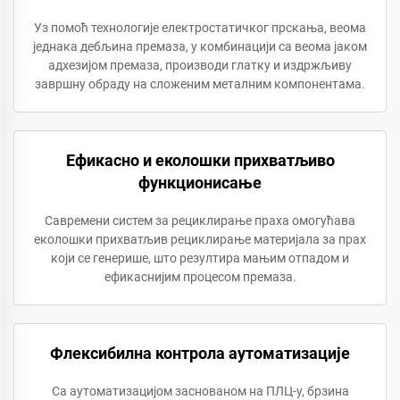
Уз помоћ технологије електростатичког прскања, веома
једнака дебљина премаза, у комбинацији са веома јаком
адхезијом премаза, производи глатку и издржљиву
завршну обраду на сложеним металним компонентама.
Ефикасно и еколошки прихватљиво
функционисање
Савремени систем за рециклирање праха омогућава
еколошки прихватљив рециклирање материјала за прах
који се генерише, што резултира мањим отпадом и
ефикаснијим процесом премаза.
Флексибилна контрола аутоматизације
Са аутоматизацијом заснованом на ПЛЦ-у, брзина