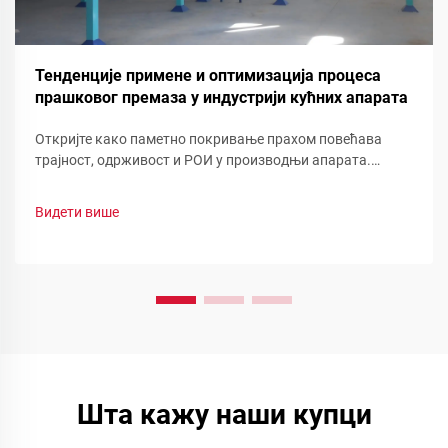
Тенденције примене и оптимизација процеса
прашковог премаза у индустрији кућних апарата
Откријте како паметно покривање прахом повећава
трајност, одрживост и РОИ у производњи апарата.
Погледајте смањење отпада, брзу промену боје и
функционалне прашинеоптимизујте своју линију сада.
Видети више
Шта кажу наши купци