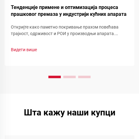
Тенденције примене и оптимизација процеса
прашковог премаза у индустрији кућних апарата
Откријте како паметно покривање прахом повећава
трајност, одрживост и РОИ у производњи апарата.
Погледајте смањење отпада, брзу промену боје и
функционалне прашинеоптимизујте своју линију сада.
Видети више
Шта кажу наши купци