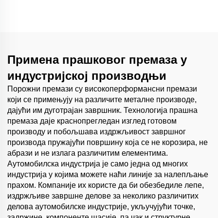
Примена прашковог премаза у
индустријској производњи
Порожни премази су високоперформансни премази
који се примењују на различите металне производе,
дајући им дуготрајан завршник. Технологија прашна
премаза даје краснопрегледан изглед готовом
производу и побољшава издржљивост завршног
производа пружајући површину која се не корозира, не
абрази и не излага различитим елементима.
Аутомобилска индустрија је само једна од многих
индустрија у којима можете наћи линије за налепљање
прахом. Компаније их користе да би обезбедиле лепе,
издржљиве завршне делове за неколико различитих
делова аутомобилске индустрије, укључујући точке,
задржине, компоненте шасије, па чак и структурне