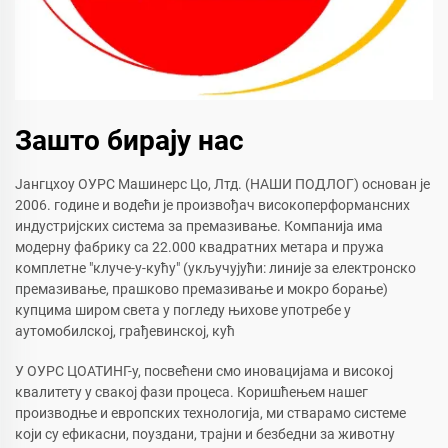
Зашто бирају нас
Јангцхоу ОУРС Машинерс Цо, Лтд. (НАШИ ПОДЛОГ) основан је
2006. године и водећи је произвођач високоперформансних
индустријских система за премазивање. Компанија има
модерну фабрику са 22.000 квадратних метара и пружа
комплетне "клуче-у-кућу" (укључујући: линије за електронско
премазивање, прашково премазивање и мокро борање)
купцима широм света у погледу њихове употребе у
аутомобилској, грађевинској, кућ
У ОУРС ЦОАТИНГ-у, посвећени смо иновацијама и високој
квалитету у свакој фази процеса. Коришћењем нашег
производње и европских технологија, ми стварамо системе
који су ефикасни, поуздани, трајни и безбедни за животну