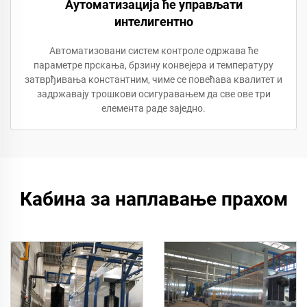
Аутоматизација ће управљати
интелигентно
Автоматизовани систем контроле одржава ће
параметре прскања, брзину конвејера и температуру
затврђивања константним, чиме се повећава квалитет и
задржавају трошкови осигуравањем да све ове три
елемента раде заједно.
Кабина за наплавање прахом