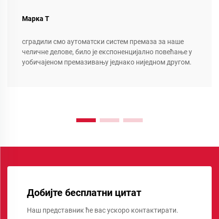
Марка Т
сградили смо аутоматски систем премаза за наше
челичне делове, било је експоненцијално повећање у
уобичајеном премазивању једнако ниједном другом.
Добијте бесплатни цитат
Наш представник ће вас ускоро контактирати.