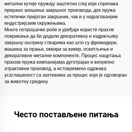
метални кутије пружају заштитни слој који спречава
прерано зношење завршног производа, док пружа
естетички пријатан завршник, чак и у најрагованјим
индустријским окружењима.
Многе потрошачке робе и уређаји користе прахле
покривање да би додали декоративну и издржљиву
завршну оштрину стварима као што су фрижидери,
машина за прање, оквири за викер, осветљење и
декоративне металне компоненте. Процес нацртања
прахом пружа компанијама дуготрајан и визуелно
атрактивни производ, а истовремено одржава
усаглашеност са захтевима за процес који је одговоран
за животну средину.
Често постављене питања