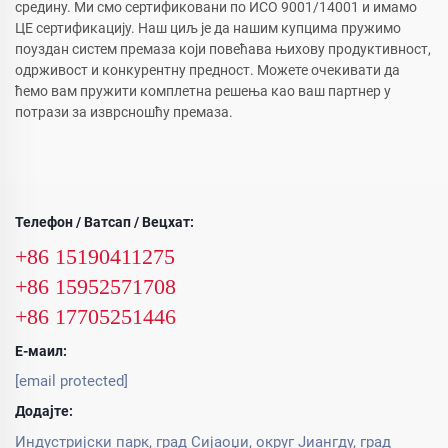
средину. Ми смо сертификовани по ИСО 9001/14001 и имамо
ЦЕ сертификацију. Наш циљ је да нашим купцима пружимо
поуздан систем премаза који повећава њихову продуктивност,
одрживост и конкурентну предност. Можете очекивати да
ћемо вам пружити комплетна решења као ваш партнер у
потрази за изврсношћу премаза.
Телефон / Ватсап / Вецхат:
+86 15190411275
+86 15952571708
+86 17705251446
Е-маил:
[email protected]
Додајте:
Индустријски парк, град Сијаоџи, округ Јиангду, град