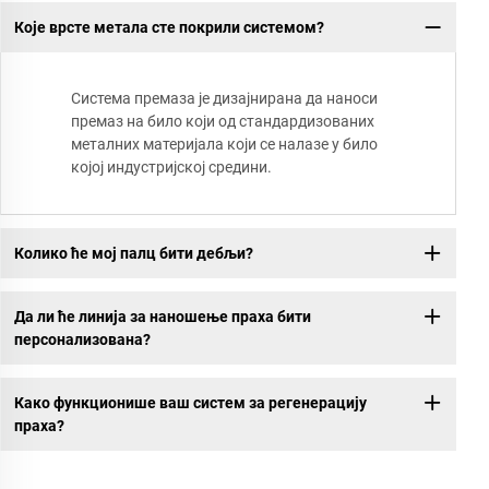
Које врсте метала сте покрили системом?
Система премаза је дизајнирана да наноси
премаз на било који од стандардизованих
металних материјала који се налазе у било
којој индустријској средини.
Колико ће мој палц бити дебљи?
Да ли ће линија за наношење праха бити
персонализована?
Како функционише ваш систем за регенерацију
праха?