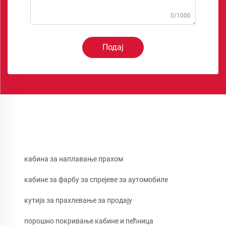
0/1000
Подај
кабина за наплавање прахом
кабине за фарбу за спрејеве за аутомобиле
кутија за прахлевање за продају
порошно покривање кабине и пећница