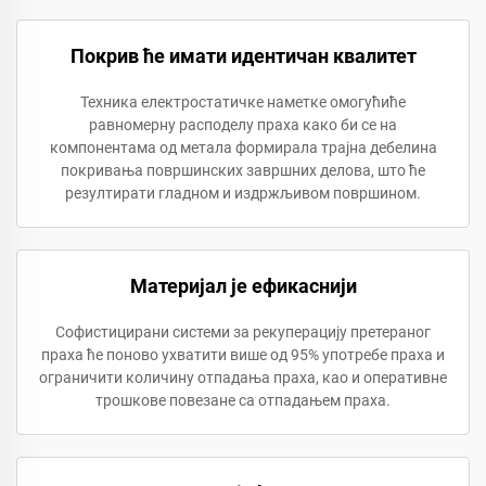
Покрив ће имати идентичан квалитет
Техника електростатичке наметке омогућиће
равномерну расподелу праха како би се на
компонентама од метала формирала трајна дебелина
покривања површинских завршних делова, што ће
резултирати гладном и издржљивом површином.
Материјал је ефикаснији
Софистицирани системи за рекуперацију претераног
праха ће поново ухватити више од 95% употребе праха и
ограничити количину отпадања праха, као и оперативне
трошкове повезане са отпадањем праха.