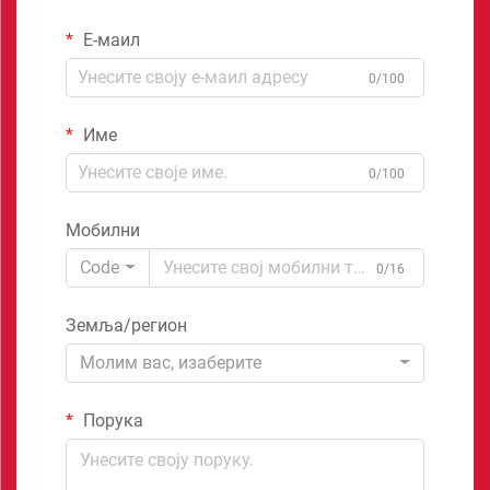
Е-маил
0/100
Име
0/100
Мобилни
Code
0/16
Земља/регион
Молим вас, изаберите
Порука