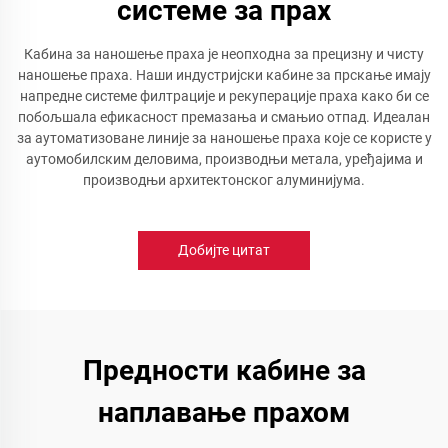
системе за прах
Кабина за наношење праха је неопходна за прецизну и чисту
наношење праха. Наши индустријски кабине за прскање имају
напредне системе филтрације и рекуперације праха како би се
побољшала ефикасност премазања и смањио отпад. Идеалан
за аутоматизоване линије за наношење праха које се користе у
аутомобилским деловима, производњи метала, уређајима и
производњи архитектонског алуминијума.
Добијте цитат
Предности кабине за
наплавање прахом