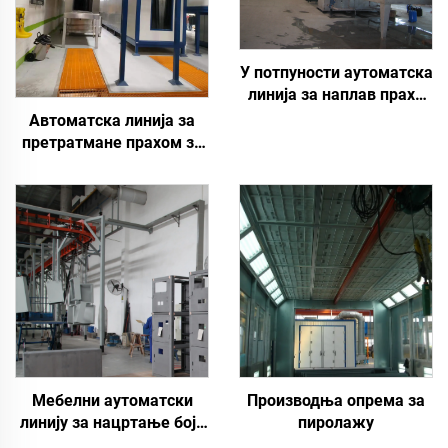
У потпуности аутоматска
линија за наплав праха
за металне површине
Автоматска линија за
претратмане прахом за
прскање
Мебелни аутоматски
Производња опрема за
линију за нацртање боје
пиролажу
спрејем