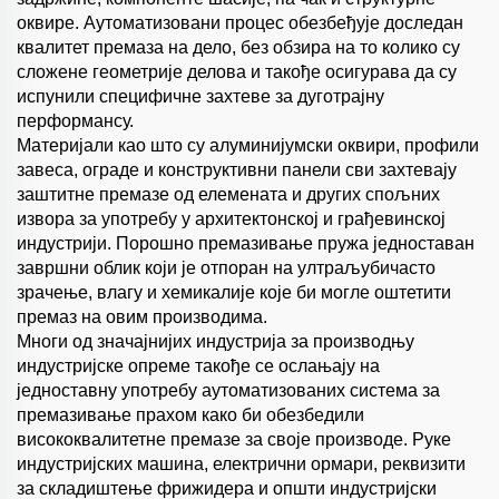
оквире. Аутоматизовани процес обезбеђује доследан
квалитет премаза на дело, без обзира на то колико су
сложене геометрије делова и такође осигурава да су
испунили специфичне захтеве за дуготрајну
перформансу.
Материјали као што су алуминијумски оквири, профили
завеса, ограде и конструктивни панели сви захтевају
заштитне премазе од елемената и других спољних
извора за употребу у архитектонској и грађевинској
индустрији. Порошно премазивање пружа једноставан
завршни облик који је отпоран на ултраљубичасто
зрачење, влагу и хемикалије које би могле оштетити
премаз на овим производима.
Многи од значајнијих индустрија за производњу
индустријске опреме такође се ослањају на
једноставну употребу аутоматизованих система за
премазивање прахом како би обезбедили
висококвалитетне премазе за своје производе. Руке
индустријских машина, електрични ормари, реквизити
за складиштење фрижидера и општи индустријски