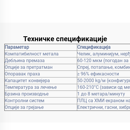
за металне површине
Техничке спецификације
Параметар
Спецификација
Компатибилност метала
Челик, алуминијум, нер
Дебљина премаза
60-120 мкм (погодан за
Опције за претратман
Спреј, потапање, комби
Опоравак праха
≥ 96% ефикасности
Капацитет конвејера
50-2000 kg/м (конфигу
Температура за лечење
160-210°C (зависи од м
Брзина производње
1 до 8 метара/минуту
Контролни систем
ПЛЦ са ХМИ екраном н
Опције за грејање
Електрични, гасни, хиб