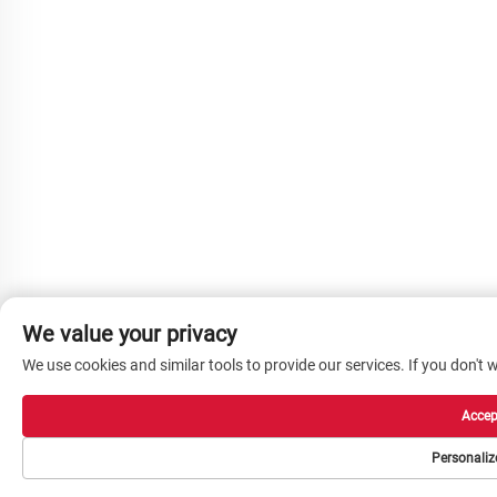
We value your privacy
We use cookies and similar tools to provide our services. If you don't w
Accept
Personaliz
Почетна страница
Производи