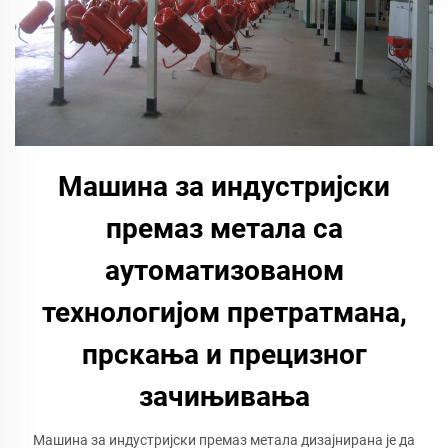
Машина за индустријски
премаз метала са
аутоматизованом
технологијом претратмана,
прскања и прецизног
зачињивања
Машина за индустријски премаз метала дизајнирана је да