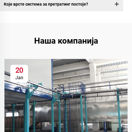
Које врсте система за претратинг постоје?
Наша компанија
20
Jan