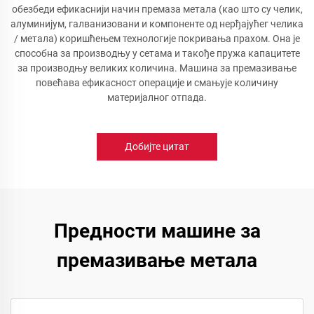
обезбеди ефикаснији начин премаза метала (као што су челик,
алуминијум, галванизовани и компоненте од нерђајућег челика
/ метала) коришћењем технологије покривања прахом. Она је
способна за производњу у сетама и такође пружа капацитете
за производњу великих количина. Машина за премазивање
повећава ефикасност операције и смањује количину
материјалног отпада.
Добијте цитат
Предности машине за
премазивање метала