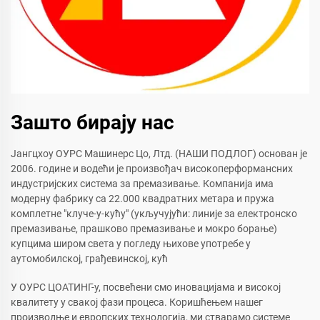
Зашто бирају нас
Јангцхоу ОУРС Машинерс Цо, Лтд. (НАШИ ПОДЛОГ) основан је
2006. године и водећи је произвођач високоперформансних
индустријских система за премазивање. Компанија има
модерну фабрику са 22.000 квадратних метара и пружа
комплетне "клуче-у-кућу" (укључујући: линије за електронско
премазивање, прашково премазивање и мокро борање)
купцима широм света у погледу њихове употребе у
аутомобилској, грађевинској, кућ
У ОУРС ЦОАТИНГ-у, посвећени смо иновацијама и високој
квалитету у свакој фази процеса. Коришћењем нашег
производње и европских технологија, ми стварамо системе