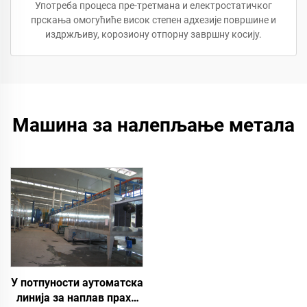
Употреба процеса пре-третмана и електростатичког
прскања омогућиће висок степен адхезије површине и
издржљиву, корозиону отпорну завршну косију.
Машина за налепљање метала
У потпуности аутоматска
линија за наплав праха