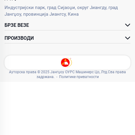
Индустријски парк, град Сијаоџи, округ Јиангду, град
Јангџоу, провинција Јиангсу, Кина
БРЗЕ ВЕЗЕ
ПРОИЗВОДИ
Ауторска права © 2025 Јангџоу ОУРС Машинерс Цо, Лтд.Сва права
задржана. -
Политике приватности