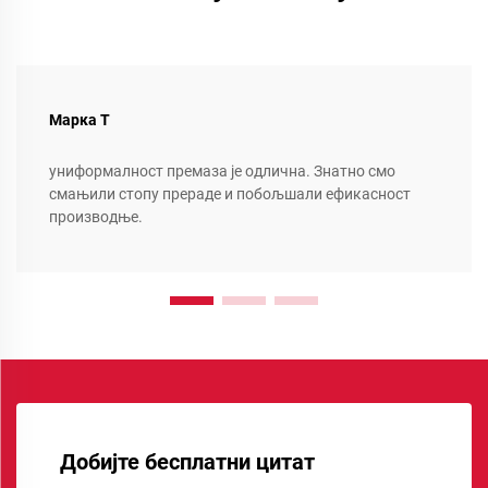
Марка Т
униформалност премаза је одлична. Знатно смо
смањили стопу прераде и побољшали ефикасност
производње.
Добијте бесплатни цитат