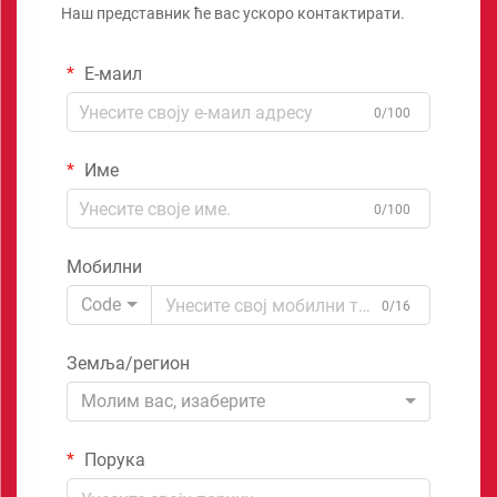
Наш представник ће вас ускоро контактирати.
Е-маил
0/100
Име
0/100
Мобилни
Code
0/16
Земља/регион
Молим вас, изаберите
Порука