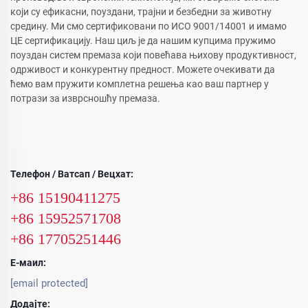
који су ефикасни, поуздани, трајни и безбедни за животну
средину. Ми смо сертификовани по ИСО 9001/14001 и имамо
ЦЕ сертификацију. Наш циљ је да нашим купцима пружимо
поуздан систем премаза који повећава њихову продуктивност,
одрживост и конкурентну предност. Можете очекивати да
ћемо вам пружити комплетна решења као ваш партнер у
потрази за изврсношћу премаза.
Телефон / Ватсап / Вецхат:
+86 15190411275
+86 15952571708
+86 17705251446
Е-маил:
[email protected]
Додајте: