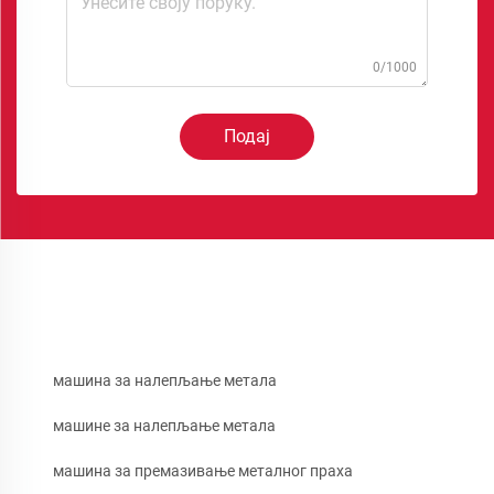
0/1000
Подај
машина за налепљање метала
машине за налепљање метала
машина за премазивање металног праха