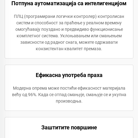
Потпуна аутоматизација са интелигенцијом
ПЛЦ (програмирани логички контролер) контролисан
систем и способност за праћење у реалном времену
омогућавају поуздано и предвидиво функционисање
комплетног система. Уклоњавањем или смањењем
зависности од радног снага, можете одржавати
конзистентан квалитет премаза.
Ефикасна употреба праха
Модерна опрема може постићи ефикасност материјала
већу од 96%. Када се отпад смањује, смањује се и укупна
производња.
Заштитите површине