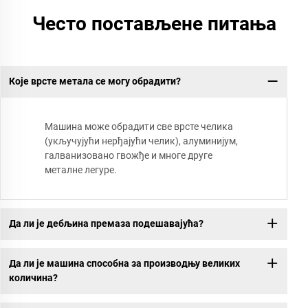
Често постављене питања
Које врсте метала се могу обрадити?
Машина може обрадити све врсте челика
(укључујући нерђајући челик), алуминијум,
галванизовано гвожђе и многе друге
металне легуре.
Да ли је дебљина премаза подешавајућа?
Да ли је машина способна за производњу великих
количина?