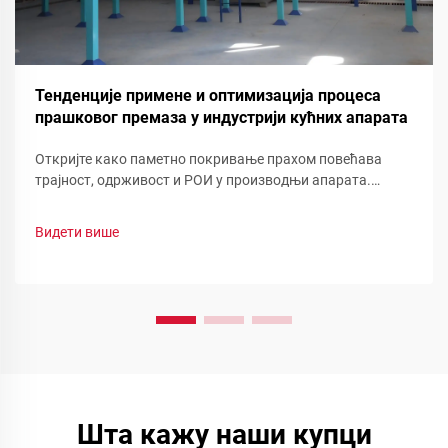
Тенденције примене и оптимизација процеса
прашковог премаза у индустрији кућних апарата
Откријте како паметно покривање прахом повећава
трајност, одрживост и РОИ у производњи апарата.
Погледајте смањење отпада, брзу промену боје и
функционалне прашинеоптимизујте своју линију сада.
Видети више
Шта кажу наши купци