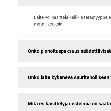
Laite voi käsittelä kaikkia terästyyppe
metalliseoksia.
Onko pinnoituspaksuus säädettäviss
Onko laite kykenevä suuriteholliseen
Mitä esikäsittelyjärjestelmiä on saata