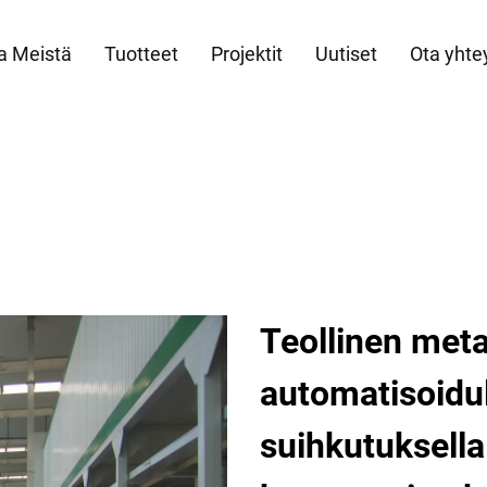
a Meistä
Tuotteet
Projektit
Uutiset
Ota yhte
Teollinen meta
automatisoidull
suihkutuksella 