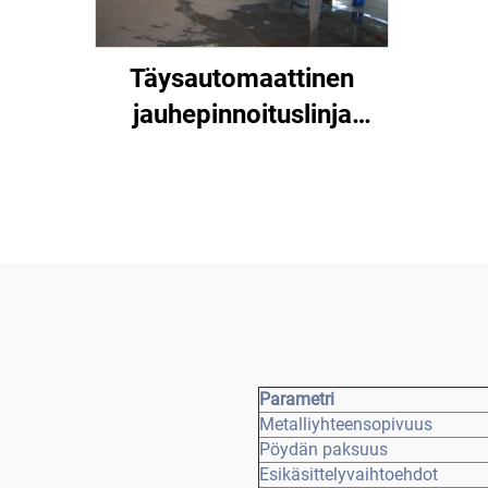
Täysautomaattinen
jauhepinnoituslinja
metallipinnoille
Parametri
Metalliyhteensopivuus
Pöydän paksuus
Esikäsittelyvaihtoehdot