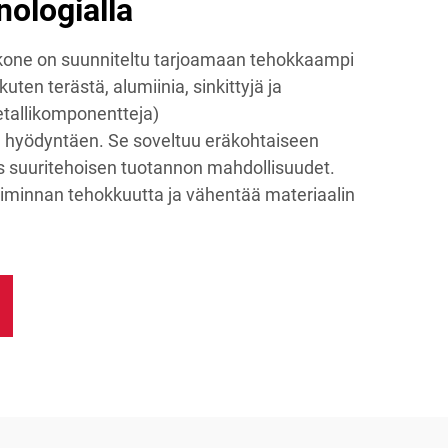
ologialla
skone on suunniteltu tarjoamaan tehokkaampi
uten terästä, alumiinia, sinkittyjä ja
tallikomponentteja)
a hyödyntäen. Se soveltuu eräkohtaiseen
s suuritehoisen tuotannon mahdollisuudet.
iminnan tehokkuutta ja vähentää materiaalin