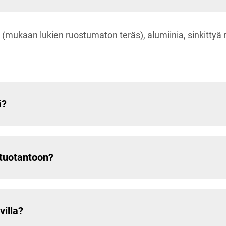
jä (mukaan lukien ruostumaton teräs), alumiinia, sinkittyä
ä?
 tuotantoon?
villa?