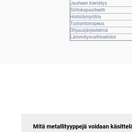
Jauheen kierrätys
Siirtokapasiteetti
Hoitolämpötila
Tuotantonopeus
Ohjausjärjestelmä
Lämmitysvaihtoehdot
Mitä metallityyppejä voidaan käsittel