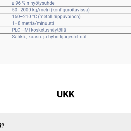
≥ 96 %:n hyötysuhde
50–2000 kg/metri (konfiguroitavissa)
160–210 °C (metalliriippuvainen)
1–8 metriä/minuutti
PLC HMI kosketusnäytöllä
Sähkö-, kaasu- ja hybridijärjestelmät
UKK
ä?