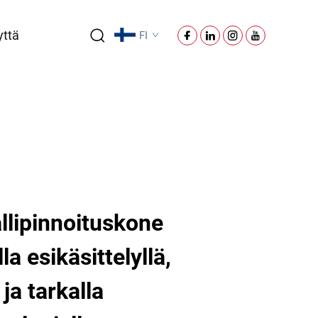
yttä
FI
llipinnoituskone
a esikäsittelyllä,
ja tarkalla