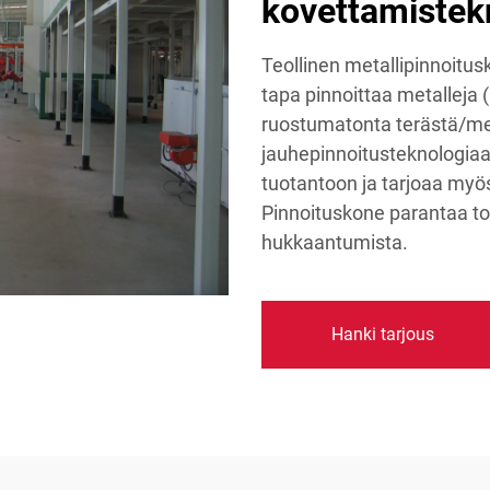
kovettamistekn
Teollinen metallipinnoitu
tapa pinnoittaa metalleja (k
ruostumatonta terästä/me
jauhepinnoitusteknologia
tuotantoon ja tarjoaa myö
Pinnoituskone parantaa to
hukkaantumista.
Hanki tarjous