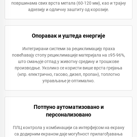
површинама свих врста метала (60-120 мм), као и трајну
адхезију и одличну заштиту од корозије.
Опоравак и уштеда енергије
Интегрирани системи за рециклимацију праха
повећавају стопу рециклимације материјала на ≥95-96%,
што смањује отпад у животну средину и трошкове
производње. Уколико се користи више врста грејања
(нпр. електрично, гасово, дизел, пропан), топлотно
управљање је оптимално.
Потпуно аутоматизовано и
персонализовано
ПЛЦ контрола у комбинацији са интерфејсом на екрану
са додирним екраном даје могућност прилагођавања