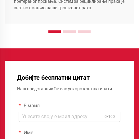
претераног прскања. Систем за рециклирање праха је
знатно смањио наше трошкове праха.
Добијте бесплатни цитат
Наш представник ће вас ускоро контактирати.
Е-маил
0/100
Име