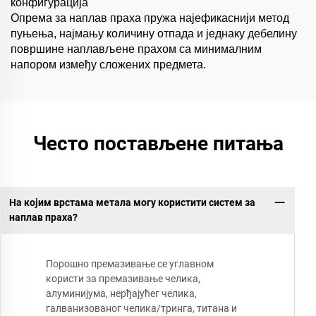
конфигурација
Опрема за наплав праха пружа најефикаснији метод
пуњења, најмању количину отпада и једнаку дебелину
површине наплављене прахом са минималним
напором између сложених предмета.
Често постављене питања
На којим врстама метала могу користити систем за
наплав праха?
Порошно премазивање се углавном
користи за премазивање челика,
алуминијума, нерђајућег челика,
галванизованог челика/тринга, титана и