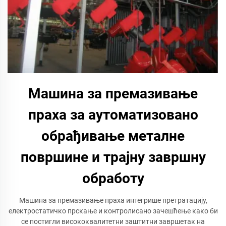
Машина за премазивање
праха за аутоматизовано
обрађивање металне
површине и трајну завршну
обработу
Машина за премазивање праха интегрише претратацију,
електростатичко прскање и контролисано зачешћење како би
се постигли висококвалитетни заштитни завршетак на