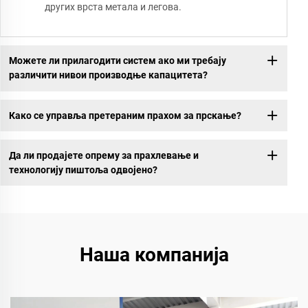
других врста метала и легова.
Можете ли прилагодити систем ако ми требају
различити нивои производње капацитета?
Како се управља претераним прахом за прскање?
Да ли продајете опрему за прахлевање и
технологију пиштоља одвојено?
Наша компанија