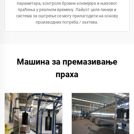
параметара, контроле брзине конвејера и њиховог
праћења у реалном времену. Лайуот целе линије и
система за оштрење се могу прилагодити на основу
производних потреба / захтева.
Машина за премазивање
праха