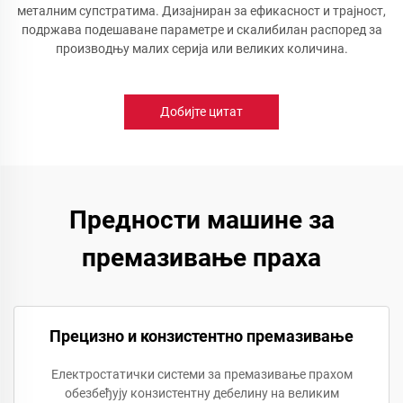
металним супстратима. Дизајниран за ефикасност и трајност,
подржава подешаване параметре и скалибилан распоред за
производњу малих серија или великих количина.
Добијте цитат
Предности машине за
премазивање праха
Прецизно и конзистентно премазивање
Електростатички системи за премазивање прахом
обезбеђују конзистентну дебелину на великим