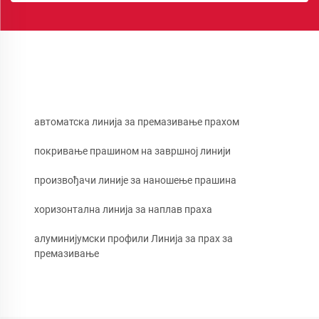
автоматска линија за премазивање прахом
покривање прашином на завршној линији
произвођачи линије за наношење прашина
хоризонтална линија за наплав праха
алуминијумски профили Линија за прах за
премазивање