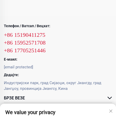
Телефон / Ватсап / Вецхат:
+86 15190411275
+86 15952571708
+86 17705251446
Е-маил:
[email protected]
Додајте:
Индустријски парк, град Сијаоџи, округ Јиангду, град
Јангџоу, провинција Јиангсу, Кина
БРЗЕ ВЕЗЕ
ПРОИЗВОДИ
We value your privacy