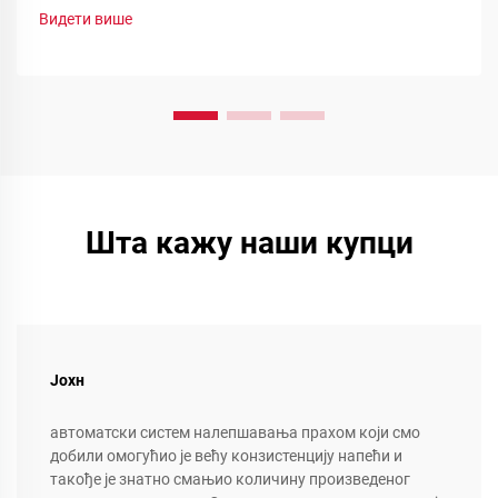
функционалне прашинеоптимизујте своју линију сада.
Видети више
Шта кажу наши купци
Јохн
автоматски систем налепшавања прахом који смо
добили омогућио је већу конзистенцију напећи и
такође је знатно смањио количину произведеног