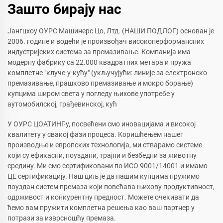
Зашто бирају нас
Јангцхоу ОУРС Машинерс Цо, Лтд. (НАШИ ПОДЛОГ) основан је
2006. године и водећи је произвођач високоперформансних
индустријских система за премазивање. Компанија има
модерну фабрику са 22.000 квадратних метара и пружа
комплетне "клуче-у-кућу" (укључујући: линије за електронско
премазивање, прашково премазивање и мокро борање)
купцима широм света у погледу њихове употребе у
аутомобилској, грађевинској, кућ
У ОУРС ЦОАТИНГ-у, посвећени смо иновацијама и високој
квалитету у свакој фази процеса. Коришћењем нашег
производње и европских технологија, ми стварамо системе
који су ефикасни, поуздани, трајни и безбедни за животну
средину. Ми смо сертификовани по ИСО 9001/14001 и имамо
ЦЕ сертификацију. Наш циљ је да нашим купцима пружимо
поуздан систем премаза који повећава њихову продуктивност,
одрживост и конкурентну предност. Можете очекивати да
ћемо вам пружити комплетна решења као ваш партнер у
потрази за изврсношћу премаза.