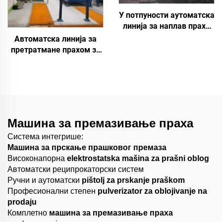
У потпуности аутоматска
линија за наплав праха
за металне површине
Автоматска линија за
претратмане прахом за
прскање
Машина за премазивање праха
Система интегрише:
Машина за прскање прашковог премаза
Високонапорна
elektrostatska mašina za prašni oblog
Автоматски реципрокаторски систем
Ручни и аутоматски
pištolj za prskanje praškom
Професионални степен
pulverizator za oblojivanje na
prodaju
Комплетно
машина за премазивање праха