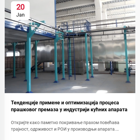
20
Jan
Тенденције примене и оптимизација процеса
прашковог премаза у индустрији кућних апарата
Откријте како паметно покривање прахом повећава
трајност, одрживост и РОИ у производњи апарата.
Погледајте смањење отпада, брзу промену боје и