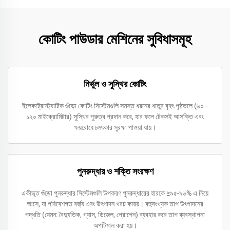
কোটিং পাউডার মেশিনের সুবিধাসমূহ
নির্ভুল ও সুস্থির কোটিং
ইলেকট্রোস্ট্যাটিক গুঁড়ো কোটিং সিস্টেমগুলি সমস্ত ধরনের ধাতুর বৃহৎ পৃষ্ঠতলে (৬০–
১২০ মাইক্রোমিটার) সুস্থির পুরুত্ব প্রদান করে, যার ফলে টেকসই আসক্তি এবং
ক্ষয়রোধে চমৎকার সুরক্ষা পাওয়া যায়।
পুনরুদ্ধার ও শক্তি সংরক্ষণ
একীভূত গুঁড়ো পুনরুদ্ধার সিস্টেমগুলি উপকরণ পুনরুদ্ধারের হারকে ≥৯৫-৯৬% এ নিয়ে
আসে, যা পরিবেশগত বর্জ্য এবং উৎপাদন খরচ কমায়। বহুসংখ্যক তাপ উৎপাদনের
পদ্ধতি (যেমন: বৈদ্যুতিক, গ্যাস, ডিজেল, প্রোপেন) ব্যবহার করে তাপ ব্যবস্থাপনা
অপটিমাল করা হয়।