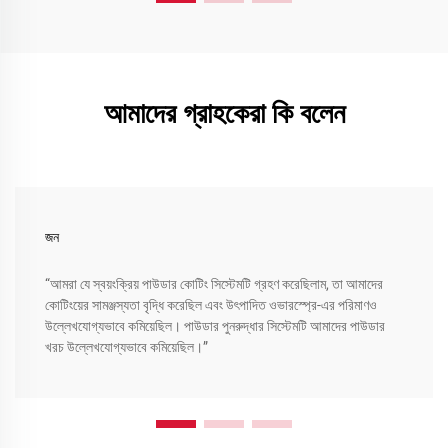
আমাদের গ্রাহকেরা কি বলেন
জন
“আমরা যে স্বয়ংক্রিয় পাউডার কোটিং সিস্টেমটি গ্রহণ করেছিলাম, তা আমাদের
কোটিংয়ের সামঞ্জস্যতা বৃদ্ধি করেছিল এবং উৎপাদিত ওভারস্প্রে-এর পরিমাণও
উল্লেখযোগ্যভাবে কমিয়েছিল। পাউডার পুনরুদ্ধার সিস্টেমটি আমাদের পাউডার
খরচ উল্লেখযোগ্যভাবে কমিয়েছিল।”