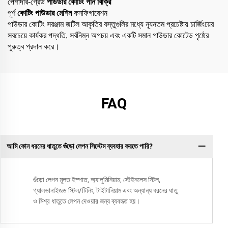
পেশাদার-গ্রেড
পাউডার কোটিং গান বিক্রি
পূর্ণ
কোটিং পাউডার মেশিন
কনফিগারেশন
পাউডার কোটিং সরঞ্জাম জটিল আকৃতির বস্তুগুলির মধ্যে ন্যূনতম প্রচেষ্টায় চার্জিংয়ের
সবচেয়ে কার্যকর পদ্ধতি, সর্বনিম্ন অপচয় এবং একটি সমান পাউডার কোটেড পৃষ্ঠের
পুরুত্ব প্রদান করে।
FAQ
আমি কোন ধরনের ধাতুতে গুঁড়ো লেপন সিস্টেম ব্যবহার করতে পারি?
গুঁড়ো লেপন মূলত ইস্পাত, অ্যালুমিনিয়াম, স্টেইনলেস স্টিল,
গ্যালভানাইজড স্টিল/টিনিং, টাইটানিয়াম এবং অন্যান্য ধরনের ধাতু
ও মিশ্র ধাতুতে লেপন দেওয়ার জন্য ব্যবহৃত হয়।