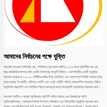
আমাদের নির্বাচনের পক্ষে যুক্তি
ইয়াংজৌ আওয়ার্স মেশিনারি কো., লিমিটেড (আওয়ার্স কোটিং) ২০০৬ সালে প্রতিষ্ঠিত হয় এবং
উচ্চ-কার্যকারিতাসম্পন্ন শিল্প কোটিং সিস্টেমের অগ্রণী নির্মাতা। কোম্পানিটির একটি আধুনিক
কারখানা রয়েছে যা ২২,০০০ বর্গমিটার জমির উপর অবস্থিত এবং স্বয়ংসম্পূর্ণ 'টার্নকি' সমাধান (যার
মধ্যে রয়েছে: ই-কোটিং, পাউডার কোটিং এবং ওয়েট পেইন্টিং লাইন) স্বয়ংচালিত যানবাহন, নির্মাণ,
বৈদ্যুতিক যন্ত্রপাতি এবং ফার্নিচার শিল্পের ব্যবহারের জন্য বিশ্বব্যাপী গ্রাহকদের সরবরাহ করে।
আওয়ার্স কোটিং-এ আমরা প্রক্রিয়ার প্রতিটি পর্যায়ে নবাচার এবং উচ্চমানের প্রতি
প্রতিশ্রুতিবদ্ধ। আমাদের নিজস্ব উৎপাদন অভিজ্ঞতা এবং ইউরোপীয় প্রযুক্তি ব্যবহার করে
আমরা এমন সিস্টেম তৈরি করি যা দক্ষ, বিশ্বস্ত, টেকসই এবং পরিবেশ-নিরাপদ। আমরা ISO