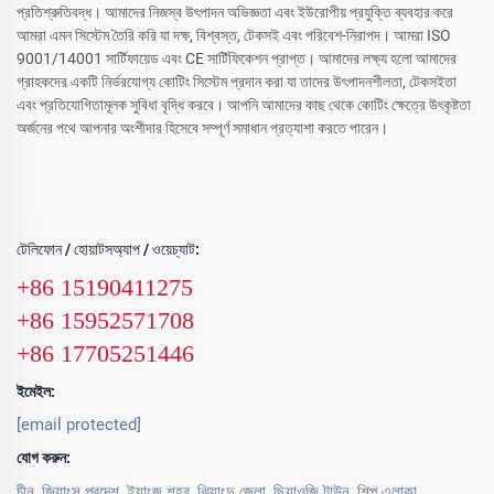
প্রতিশ্রুতিবদ্ধ। আমাদের নিজস্ব উৎপাদন অভিজ্ঞতা এবং ইউরোপীয় প্রযুক্তি ব্যবহার করে
আমরা এমন সিস্টেম তৈরি করি যা দক্ষ, বিশ্বস্ত, টেকসই এবং পরিবেশ-নিরাপদ। আমরা ISO
9001/14001 সার্টিফায়েড এবং CE সার্টিফিকেশন প্রাপ্ত। আমাদের লক্ষ্য হলো আমাদের
গ্রাহকদের একটি নির্ভরযোগ্য কোটিং সিস্টেম প্রদান করা যা তাদের উৎপাদনশীলতা, টেকসইতা
এবং প্রতিযোগিতামূলক সুবিধা বৃদ্ধি করবে। আপনি আমাদের কাছ থেকে কোটিং ক্ষেত্রে উৎকৃষ্টতা
অর্জনের পথে আপনার অংশীদার হিসেবে সম্পূর্ণ সমাধান প্রত্যাশা করতে পারেন।
টেলিফোন / হোয়াটসঅ্যাপ / ওয়েচ্যাট:
+86 15190411275
+86 15952571708
+86 17705251446
ইমেইল:
[email protected]
যোগ করুন:
চীন, জিয়াংসু প্রদেশ, ইয়াংজু শহর, ঝিয়াংদু জেলা, ছিয়াওজি টাউন, শিল্প এলাকা