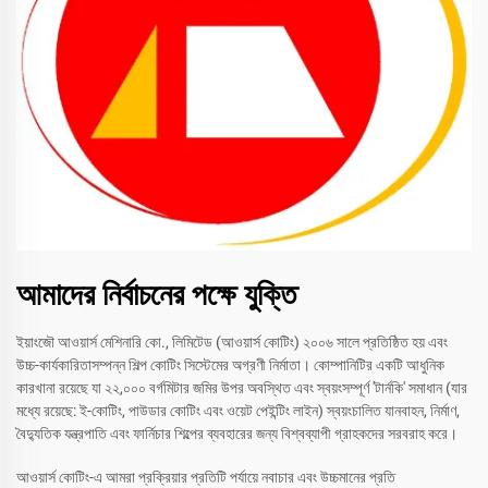
আমাদের নির্বাচনের পক্ষে যুক্তি
ইয়াংজৌ আওয়ার্স মেশিনারি কো., লিমিটেড (আওয়ার্স কোটিং) ২০০৬ সালে প্রতিষ্ঠিত হয় এবং
উচ্চ-কার্যকারিতাসম্পন্ন শিল্প কোটিং সিস্টেমের অগ্রণী নির্মাতা। কোম্পানিটির একটি আধুনিক
কারখানা রয়েছে যা ২২,০০০ বর্গমিটার জমির উপর অবস্থিত এবং স্বয়ংসম্পূর্ণ 'টার্নকি' সমাধান (যার
মধ্যে রয়েছে: ই-কোটিং, পাউডার কোটিং এবং ওয়েট পেইন্টিং লাইন) স্বয়ংচালিত যানবাহন, নির্মাণ,
বৈদ্যুতিক যন্ত্রপাতি এবং ফার্নিচার শিল্পের ব্যবহারের জন্য বিশ্বব্যাপী গ্রাহকদের সরবরাহ করে।
আওয়ার্স কোটিং-এ আমরা প্রক্রিয়ার প্রতিটি পর্যায়ে নবাচার এবং উচ্চমানের প্রতি