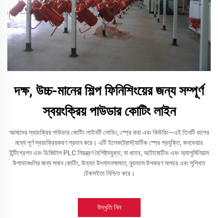
দক্ষ, উচ্চ-মানের শিল্প ফিনিশিংয়ের জন্য সম্পূর্ণ
স্বয়ংক্রিয় পাউডার কোটিং লাইন
আমাদের স্বয়ংক্রিয় পাউডার কোটিং লাইনটি লোডিং, স্প্রে করা এবং কিউরিং—এই তিনটি ধাপের
মধ্যে পূর্ণ স্বয়ংক্রিয়করণ প্রদান করে। এটি ইলেকট্রোস্ট্যাটিক স্প্রে প্রযুক্তি, কনভেয়ার
ইন্টিগ্রেশন এবং ডিজিটাল PLC নিয়ন্ত্রণ বৈশিষ্ট্যযুক্ত, যা ধাতব, অটোমোটিভ এবং অ্যালুমিনিয়াম
উপাদানগুলির জন্য সমান কোটিং, উন্নত উৎপাদনক্ষমতা, ন্যূনতম উপকরণ অপচয় এবং সুস্থিত
টেকসইতা নিশ্চিত করে।
উদ্ধৃতি নিন