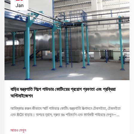
Jan
বাড়ির যন্ত্রপাতি শিল্পে পাউডার কোটিংয়ের প্রয়োগ প্রবণতা এবং প্রক্রিয়া
অপ্টিমাইজেশন
আবিষ্কার করুন কীভাবে স্মার্ট পাউডার কোটিং যন্ত্রপাতি উত্পাদনে টেকসইতা, টেকসইতা
এবং ROI বাড়ায়। অপচয় হ্রাস, দ্রুত রঙ পরিবর্তন এবং কার্যকরী পাউডার দেখুন—
এখনই আপনার লাইন অপ্টিমাইজ করুন।
আরও দেখুন