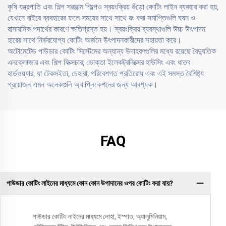
কৃষি যন্ত্রপাতি এবং শিল্প সরঞ্জাম শিল্পেও স্বয়ংক্রিয় গুঁড়ো কোটিং লাইন ব্যবহার করা হয়,
যেখানে বাইরে ব্যবহারের ফলে সময়ের সাথে সাথে রং করা সমাপ্তিগুলি ঘষন ও
রাসায়নিক পদার্থের কারণে ক্ষতিগ্রস্ত হয়। স্বয়ংক্রিয় ব্যবস্থাগুলি উচ্চ উৎপাদন
হারের সাথে নির্ভরযোগ্য কোটিং অর্জনে উৎপাদনকারীদের সহায়তা করে।
অটোমেটেড পাউডার কোটিং সিস্টেমের অন্যান্য উদাহরণগুলির মধ্যে রয়েছে বৈদ্যুতিক
এনক্লোজার এবং শিল্প ফিক্সচার; ভোক্তা ইলেকট্রনিক্সের হাউসিং এবং ধাতব
হার্ডওয়্যার, যা টেকসইতা, চেহারা, পরিবেশগত প্রতিরোধ এবং এই সমস্ত বৈশিষ্ট্য
প্রয়োজন এমন অনেকগুলি অ্যাপ্লিকেশনের জন্য আবশ্যক।
FAQ
পাউডার কোটিং লাইনের মাধ্যমে কোন কোন উপাদানের ওপর কোটিং করা যায়?
পাউডার কোটিং লাইনের মাধ্যমে লোহা, ইস্পাত, অ্যালুমিনিয়াম,