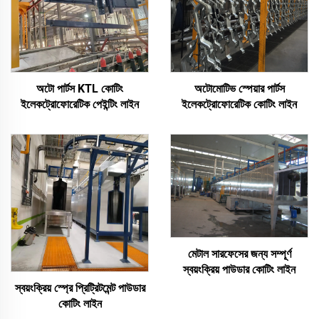
অটো পার্টস KTL কোটিং
অটোমোটিভ স্পেয়ার পার্টস
ইলেকট্রোফোরেটিক পেইন্টিং লাইন
ইলেকট্রোফোরেটিক কোটিং লাইন
মেটাল সারফেসের জন্য সম্পূর্ণ
স্বয়ংক্রিয় পাউডার কোটিং লাইন
স্বয়ংক্রিয় স্প্রে প্রিট্রিটমেন্ট পাউডার
কোটিং লাইন