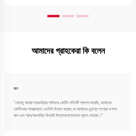
আমাদের গ্রাহকেরা কি বলেন
জন
“যেহেতু আমরা স্বয়ংক্রিয় পাউডার কোটিং লাইনটি স্থাপন করেছি, আমাদের
কোটিংয়ের সামঞ্জস্যতা এতটাই উন্নত হয়েছে যে আমাদের চূড়ান্ত পণ্যের গুণগত
মান এবং শ্রম/জনশক্তি উভয়ই উল্লেখযোগ্যভাবে হ্রাস পেয়েছে।”