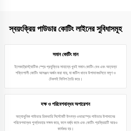
স্বয়ংক্রিয় পাউডার কোটিং লাইনের সুবিধাসমূহ
সমান কোটিং মান
ইলেকট্রোস্ট্যাটিক স্প্রে প্রযুক্তির সাহায্যে খুবই সমান কোটিং বেধ এবং অত্যন্ত
শক্তিশালী কোটিং আসঞ্জন অর্জন করা যায়, যা জটিল ধাতব উপাদানগুলিতে মসৃণ ও
টেকসই ফিনিশ তৈরি করে।
দক্ষ ও পরিবেশবান্ধব অপারেশন
অত্যাধুনিক পাউডার রিকভারি সিস্টেমটি উৎপন্ন ওভারস্প্রে পাউডার উপাদানের
পরিবেশবান্ধব পুনর্ব্যবহার সক্ষম করে, ফলে বর্জ্য কমে এবং কোটিং প্রক্রিয়াটি আরও
কার্যকর হয়।