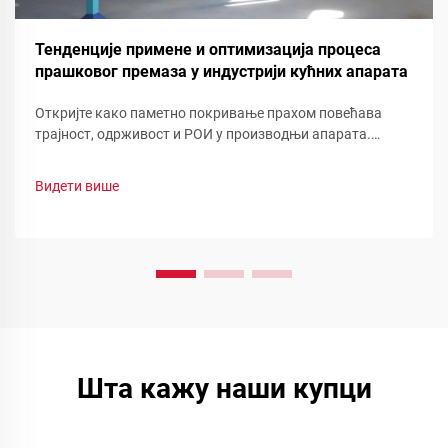
Тенденције примене и оптимизација процеса
прашковог премаза у индустрији кућних апарата
Откријте како паметно покривање прахом повећава
трајност, одрживост и РОИ у производњи апарата.
Погледајте смањење отпада, брзу промену боје и
функционалне прашинеоптимизујте своју линију сада.
Видети више
Шта кажу наши купци