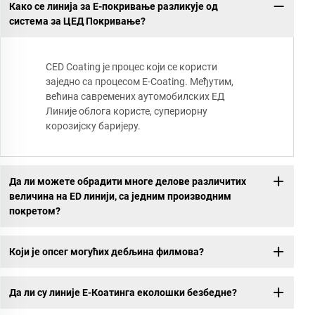
Како се линија за Е-покривање разликује од
система за ЦЕД Покривање?
CED Coating је процес који се користи
заједно са процесом E-Coating. Међутим,
већина савремених аутомобилских ЕД
Линије облога користе, супериорну
корозијску баријеру.
Да ли можете обрадити многе делове различитих
величина на ED линији, са једним производним
покретом?
Који је опсег могућих дебљина филмова?
Да ли су линије Е-Коатинга еколошки безбедне?