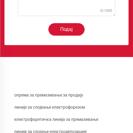
0/1000
Подај
опрема за премазивање за продају
линије за слојвање електрофорезом
електрофоретичка линија за премазивање
линије за слојање електродепозиције