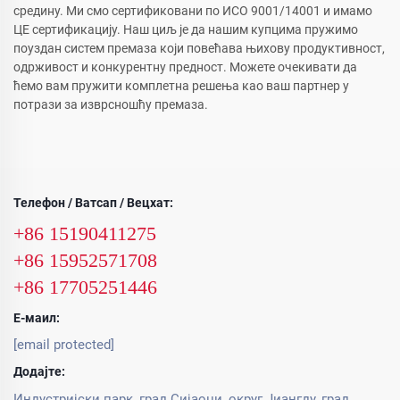
средину. Ми смо сертификовани по ИСО 9001/14001 и имамо
ЦЕ сертификацију. Наш циљ је да нашим купцима пружимо
поуздан систем премаза који повећава њихову продуктивност,
одрживост и конкурентну предност. Можете очекивати да
ћемо вам пружити комплетна решења као ваш партнер у
потрази за изврсношћу премаза.
Телефон / Ватсап / Вецхат:
+86 15190411275
+86 15952571708
+86 17705251446
Е-маил:
[email protected]
Додајте:
Индустријски парк, град Сијаоџи, округ Јиангду, град