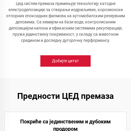
Цед систем премаза примењује технологију катодне
електродепозиције за стварање издржљивих, корозионски
отпорних епоксидних филмова на аутомобилским резервним
деловима. Са хемијом на бази воде, контролисаним
депозицијом напона и ефикасним системима рекуперације,
пружа јединствену покривеност, у складу са животном
средином и доследну дугорочну перформансу.
Добијте цитат
Предности ЦЕД премаза
Покриће са јединственим и дубоким
продором