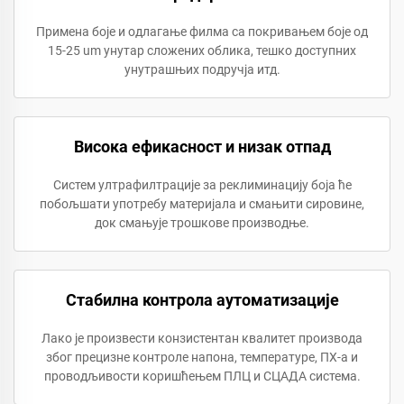
Примена боје и одлагање филма са покривањем боје од
15-25 um унутар сложених облика, тешко доступних
унутрашњих подручја итд.
Висока ефикасност и низак отпад
Систем ултрафилтрације за реклиминацију боја ће
побољшати употребу материјала и смањити сировине,
док смањује трошкове производње.
Стабилна контрола аутоматизације
Лако је произвести конзистентан квалитет производа
због прецизне контроле напона, температуре, ПХ-а и
проводљивости коришћењем ПЛЦ и СЦАДА система.