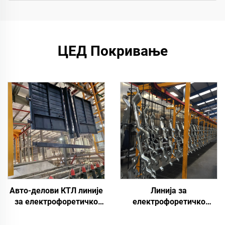
ЦЕД Покривање
Авто-делови КТЛ линије
Линија за
за електрофоретичко
електрофоретичко
бојење
премазивање
аутомобилских