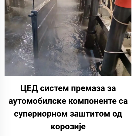
ЦЕД систем премаза за
аутомобилске компоненте са
супериорном заштитом од
корозије