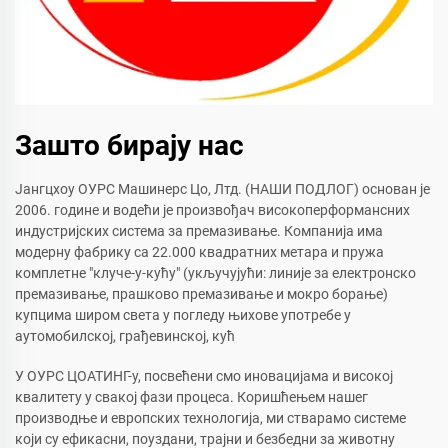
Зашто бирају нас
Јангцхоу ОУРС Машинерс Цо, Лтд. (НАШИ ПОДЛОГ) основан је
2006. године и водећи је произвођач високоперформансних
индустријских система за премазивање. Компанија има
модерну фабрику са 22.000 квадратних метара и пружа
комплетне "клуче-у-кућу" (укључујући: линије за електронско
премазивање, прашково премазивање и мокро борање)
купцима широм света у погледу њихове употребе у
аутомобилској, грађевинској, кућ
У ОУРС ЦОАТИНГ-у, посвећени смо иновацијама и високој
квалитету у свакој фази процеса. Коришћењем нашег
производње и европских технологија, ми стварамо системе
који су ефикасни, поуздани, трајни и безбедни за животну