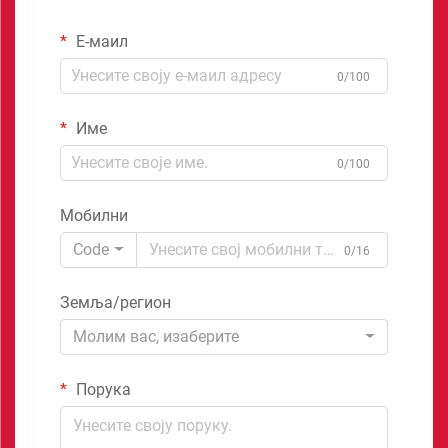
Е-маил
0/100
Име
0/100
Мобилни
Code
0/16
Земља/регион
Молим вас, изаберите
Порука