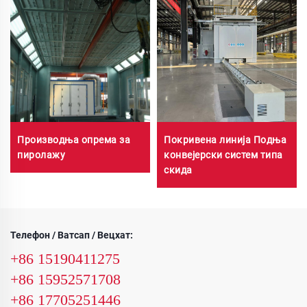
Производња опрема за
Покривена линија Подња
пиролажу
конвејерски систем типа
скида
Телефон / Ватсап / Вецхат:
+86 15190411275
+86 15952571708
+86 17705251446