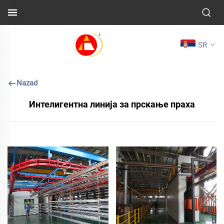
SR
Nazad
Интелигентна линија за прскање праха