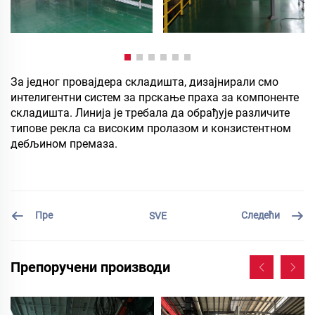
За једног провајдера складишта, дизајнирали смо
интелигентни систем за прскање праха за компоненте
складишта. Линија је требала да обрађује различите
типове рекла са високим пролазом и конзистентном
дебљином премаза.
Пре
Следећи
SVE
Препоручени производи