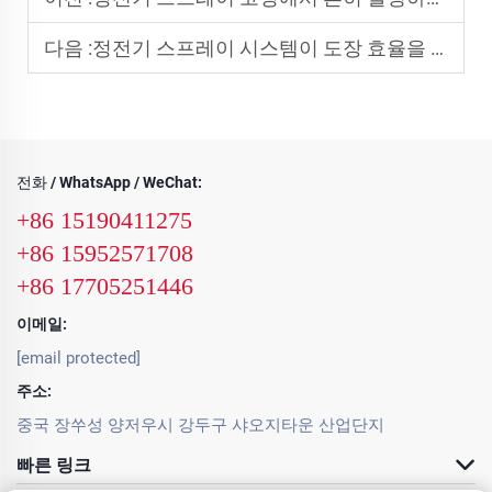
다음 :
정전기 스프레이 시스템이 도장 효율을 향상시키는 방법
전화 / WhatsApp / WeChat:
+86 15190411275
+86 15952571708
+86 17705251446
이메일:
[email protected]
주소:
중국 장쑤성 양저우시 강두구 샤오지타운 산업단지
빠른 링크