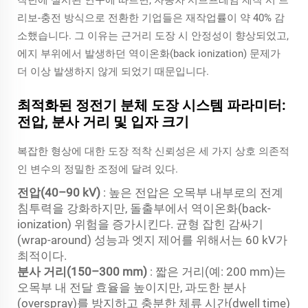
작년에 실시된 연구에 따르면, 자동차 서브프레임 제작 시 트
리보-충전 방식으로 전환한 기업들은 재작업률이 약 40% 감
소했습니다. 그 이유는 근거리 도장 시 안정성이 향상되었고,
에지 부위에서 발생하던 역이온화(back ionization) 문제가
더 이상 발생하지 않게 되었기 때문입니다.
최적화된 정전기 분체 도장 시스템 파라미터:
전압, 분사 거리 및 입자 크기
복잡한 형상에 대한 도장 적착 신뢰성은 세 가지 상호 의존적
인 변수의 정밀한 조정에 달려 있다.
전압(40–90 kV)
: 높은 전압은 오목부 내부로의 전계
침투력을 강화하지만, 돌출부에서 역이온화(back-
ionization) 위험을 증가시킨다. 균형 잡힌 감싸기
(wrap-around) 성능과 엣지 제어를 위해서는 60 kV가
최적이다.
분사 거리(150–300 mm)
: 짧은 거리(예: 200 mm)는
오목부 내 전달 효율을 높이지만, 과도한 분사
(overspray)를 방지하고 충분한 체류 시간(dwell time)