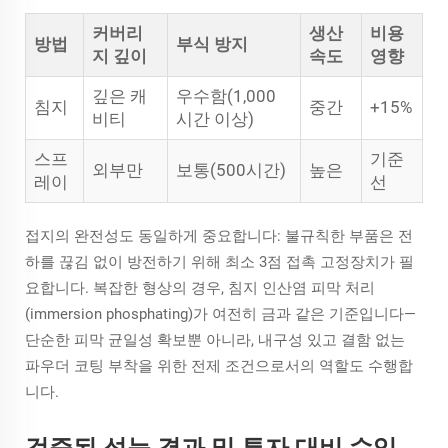
커버리
생산
비용
방법
부식 방지
지 깊이
속도
영향
깊은 캐
우수함(1,000
침지
중간
+15%
비티
시간 이상)
스프
기준
외부만
보통(500시간)
높은
레이
선
접지의 완전성도 동일하게 중요합니다: 불규칙한 부품은 전
하를 끊김 없이 방전하기 위해 최소 3점 접촉 고정장치가 필
요합니다. 복잡한 형상의 경우, 침지 인산염 피막 처리
(immersion phosphating)가 여전히 금과 같은 기준입니다—
단순한 피막 균일성 확보뿐 아니라, 내구성 있고 결함 없는
파우더 코팅 부착을 위한 전제 조건으로서의 역할도 수행합
니다.