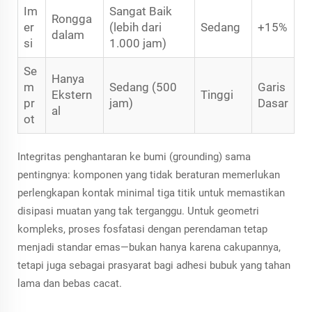
Im
Sangat Baik
Rongga
er
(lebih dari
Sedang
+15%
dalam
si
1.000 jam)
Se
Hanya
m
Sedang (500
Garis
Ekstern
Tinggi
pr
jam)
Dasar
al
ot
Integritas penghantaran ke bumi (grounding) sama
pentingnya: komponen yang tidak beraturan memerlukan
perlengkapan kontak minimal tiga titik untuk memastikan
disipasi muatan yang tak terganggu. Untuk geometri
kompleks, proses fosfatasi dengan perendaman tetap
menjadi standar emas—bukan hanya karena cakupannya,
tetapi juga sebagai prasyarat bagi adhesi bubuk yang tahan
lama dan bebas cacat.