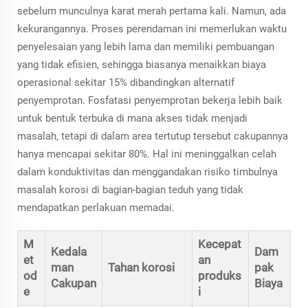
sebelum munculnya karat merah pertama kali. Namun, ada
kekurangannya. Proses perendaman ini memerlukan waktu
penyelesaian yang lebih lama dan memiliki pembuangan
yang tidak efisien, sehingga biasanya menaikkan biaya
operasional sekitar 15% dibandingkan alternatif
penyemprotan. Fosfatasi penyemprotan bekerja lebih baik
untuk bentuk terbuka di mana akses tidak menjadi
masalah, tetapi di dalam area tertutup tersebut cakupannya
hanya mencapai sekitar 80%. Hal ini meninggalkan celah
dalam konduktivitas dan menggandakan risiko timbulnya
masalah korosi di bagian-bagian teduh yang tidak
mendapatkan perlakuan memadai.
M
Kecepat
Kedala
Dam
et
an
man
Tahan korosi
pak
od
produks
Cakupan
Biaya
e
i