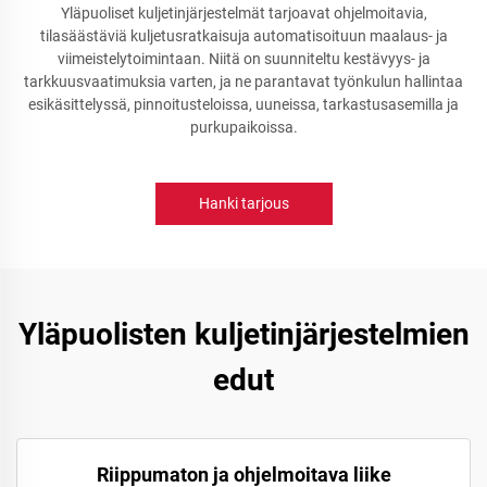
Yläpuoliset kuljetinjärjestelmät tarjoavat ohjelmoitavia,
tilasäästäviä kuljetusratkaisuja automatisoituun maalaus- ja
viimeistelytoimintaan. Niitä on suunniteltu kestävyys- ja
tarkkuusvaatimuksia varten, ja ne parantavat työnkulun hallintaa
esikäsittelyssä, pinnoitusteloissa, uuneissa, tarkastusasemilla ja
purkupaikoissa.
Hanki tarjous
Yläpuolisten kuljetinjärjestelmien
edut
Riippumaton ja ohjelmoitava liike