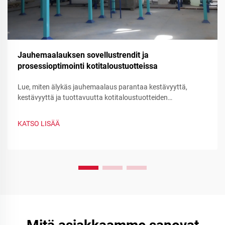
Jauhemaalauksen sovellustrendit ja
prosessioptimointi kotitaloustuotteissa
Lue, miten älykäs jauhemaalaus parantaa kestävyyttä,
kestävyyttä ja tuottavuutta kotitaloustuotteiden
valmistuksessa. Näet vähentymistä jäteeseen, nopean
värinvaihdon ja toiminnollisten jauhemaalauksien hyödyt –
KATSO LISÄÄ
optimoi prosessisi nyt.