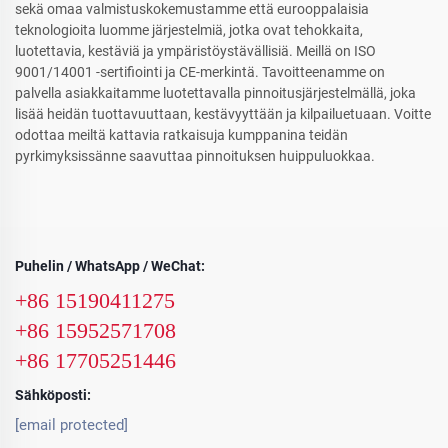
sekä omaa valmistuskokemustamme että eurooppalaisia
teknologioita luomme järjestelmiä, jotka ovat tehokkaita,
luotettavia, kestäviä ja ympäristöystävällisiä. Meillä on ISO
9001/14001 -sertifiointi ja CE-merkintä. Tavoitteenamme on
palvella asiakkaitamme luotettavalla pinnoitusjärjestelmällä, joka
lisää heidän tuottavuuttaan, kestävyyttään ja kilpailuetuaan. Voitte
odottaa meiltä kattavia ratkaisuja kumppanina teidän
pyrkimyksissänne saavuttaa pinnoituksen huippuluokkaa.
Puhelin / WhatsApp / WeChat:
+86 15190411275
+86 15952571708
+86 17705251446
Sähköposti:
[email protected]