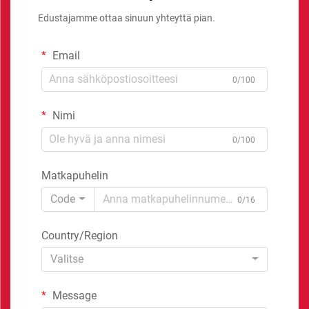
Edustajamme ottaa sinuun yhteyttä pian.
Email
0/100
Nimi
0/100
Matkapuhelin
Code
0/16
Country/Region
Valitse
Message