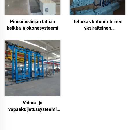
Pinnoituslinjan lattian
Tehokas katonraiteinen
kelkka-ajokonesysteemi
yksiraiteinen
kuljetussysteemi
maalauslinjoihin
Voima- ja
vapaakuljetussysteemi
pinnoituslinjoihin