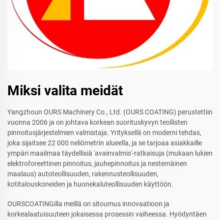
Miksi valita meidät
Yangzhoun OURS Machinery Co., Ltd. (OURS COATING) perustettiin
vuonna 2006 ja on johtava korkean suorituskyvyn teollisten
pinnoitusjärjestelmien valmistaja. Yrityksellä on moderni tehdas,
joka sijaitsee 22 000 neliömetrin alueella, ja se tarjoaa asiakkaille
ympäri maailmaa täydellisiä 'avainvalmis'-ratkaisuja (mukaan lukien
elektroforeettinen pinnoitus, jauhepinnoitus ja nestemäinen
maalaus) autoteollisuuden, rakennusteollisuuden,
kotitalouskoneiden ja huonekaluteollisuuden käyttöön.
OURSCOATINGilla meillä on sitoumus innovaatioon ja
korkealaatuisuuteen jokaisessa prosessin vaiheessa. Hyödyntäen