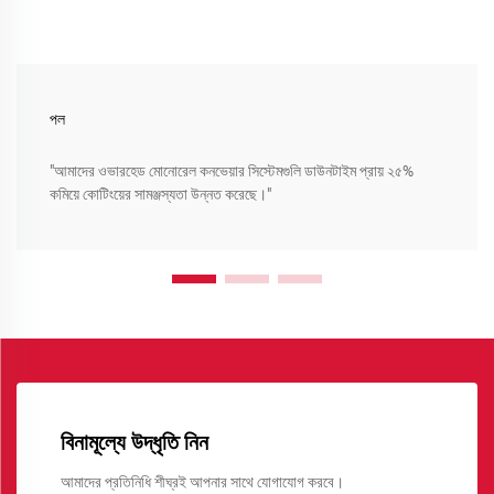
পল
"আমাদের ওভারহেড মোনোরেল কনভেয়ার সিস্টেমগুলি ডাউনটাইম প্রায় ২৫%
কমিয়ে কোটিংয়ের সামঞ্জস্যতা উন্নত করেছে।"
বিনামূল্যে উদ্ধৃতি নিন
আমাদের প্রতিনিধি শীঘ্রই আপনার সাথে যোগাযোগ করবে।