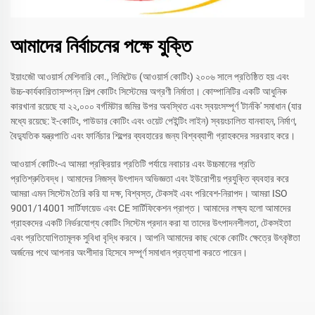
আমাদের নির্বাচনের পক্ষে যুক্তি
ইয়াংজৌ আওয়ার্স মেশিনারি কো., লিমিটেড (আওয়ার্স কোটিং) ২০০৬ সালে প্রতিষ্ঠিত হয় এবং
উচ্চ-কার্যকারিতাসম্পন্ন শিল্প কোটিং সিস্টেমের অগ্রণী নির্মাতা। কোম্পানিটির একটি আধুনিক
কারখানা রয়েছে যা ২২,০০০ বর্গমিটার জমির উপর অবস্থিত এবং স্বয়ংসম্পূর্ণ 'টার্নকি' সমাধান (যার
মধ্যে রয়েছে: ই-কোটিং, পাউডার কোটিং এবং ওয়েট পেইন্টিং লাইন) স্বয়ংচালিত যানবাহন, নির্মাণ,
বৈদ্যুতিক যন্ত্রপাতি এবং ফার্নিচার শিল্পের ব্যবহারের জন্য বিশ্বব্যাপী গ্রাহকদের সরবরাহ করে।
আওয়ার্স কোটিং-এ আমরা প্রক্রিয়ার প্রতিটি পর্যায়ে নবাচার এবং উচ্চমানের প্রতি
প্রতিশ্রুতিবদ্ধ। আমাদের নিজস্ব উৎপাদন অভিজ্ঞতা এবং ইউরোপীয় প্রযুক্তি ব্যবহার করে
আমরা এমন সিস্টেম তৈরি করি যা দক্ষ, বিশ্বস্ত, টেকসই এবং পরিবেশ-নিরাপদ। আমরা ISO
9001/14001 সার্টিফায়েড এবং CE সার্টিফিকেশন প্রাপ্ত। আমাদের লক্ষ্য হলো আমাদের
গ্রাহকদের একটি নির্ভরযোগ্য কোটিং সিস্টেম প্রদান করা যা তাদের উৎপাদনশীলতা, টেকসইতা
এবং প্রতিযোগিতামূলক সুবিধা বৃদ্ধি করবে। আপনি আমাদের কাছ থেকে কোটিং ক্ষেত্রে উৎকৃষ্টতা
অর্জনের পথে আপনার অংশীদার হিসেবে সম্পূর্ণ সমাধান প্রত্যাশা করতে পারেন।