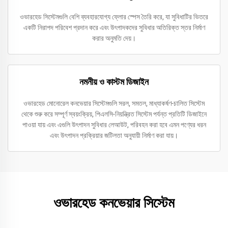
ওভারহেড সিস্টেমগুলি বেশি ব্যবহারযোগ্য ফ্লোর স্পেস তৈরি করে, যা সুবিধাটির ভিতরে
একটি নিরাপদ পরিবেশ প্রদান করে এবং উৎপাদকদের সুবিধার অতিরিক্ত স্তর নির্মাণ
করার অনুমতি দেয়।
নমনীয় ও কাস্টম ডিজাইন
ওভারহেড মোনোরেল কনভেয়ার সিস্টেমগুলি সরল, সমতল, মাধ্যাকর্ষণ-চালিত সিস্টেম
থেকে শুরু করে সম্পূর্ণ স্বয়ংক্রিয়, পিএলসি-নিয়ন্ত্রিত সিস্টেম পর্যন্ত প্রতিটি ডিজাইনে
পাওয়া যায় এবং এগুলি উৎপাদন সুবিধার লেআউট, পরিবহন করা হবে এমন পণ্যের ধরন
এবং উৎপাদন প্রক্রিয়ার জটিলতা অনুযায়ী নির্মাণ করা যায়।
ওভারহেড কনভেয়ার সিস্টেম