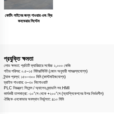
কোটিং লাইনের জন্য পাওয়ার এবং ফ্রি
কনভেয়ার সিস্টেম
প্রযুক্তি ক্ষমতা
লোড ক্ষমতা: প্রতিটি ক্যারিয়ারে সর্বোচ্চ ২,০০০ কেজি
গতির পরিসর: ০.৫–১৫ মিটার/মিনিট (জোন অনুযায়ী সামঞ্জস্যযোগ্য)
ট্র্যাক প্রস্থ: ১৫০–৩০০ মিমি (কাস্টমাইজযোগ্য)
ড্রাইভ পাওয়ার: ৩–৩০ কিলোওয়াট
PLC নিয়ন্ত্রণ: সিমেন্স / অ্যালেন-ব্র্যাডলি সহ HMI
কার্যকরী তাপমাত্রা: -১০°সে থেকে +২০০°সে (অ্যাপ্লিকেশনের উপর নির্ভরশীল)
ঐচ্ছিক এনকোডার অবস্থান নির্ভুলতা: ±১০ মিমি