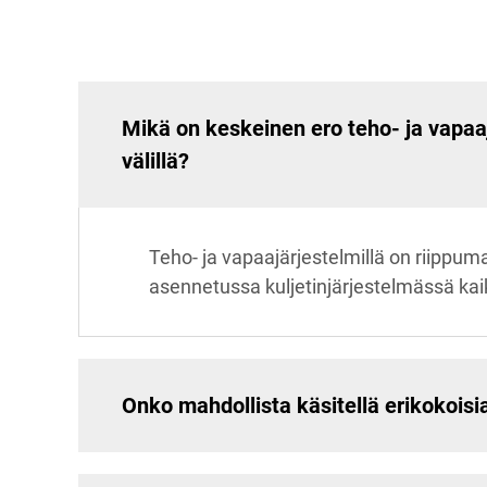
Mikä on keskeinen ero teho- ja vapaaj
välillä?
Teho- ja vapaajärjestelmillä on riippum
asennetussa kuljetinjärjestelmässä kaik
Onko mahdollista käsitellä erikokoisi