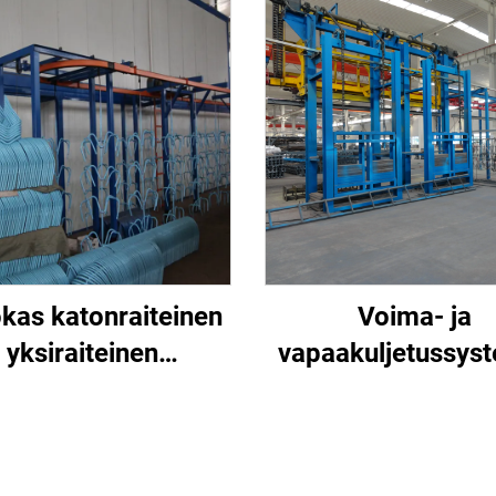
kas katonraiteinen
Voima- ja
yksiraiteinen
vapaakuljetussys
uljetussysteemi
pinnoituslinjoih
aalauslinjoihin