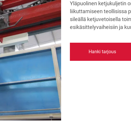
Yläpuolinen ketjukuljetin 
liikuttamiseen teollisissa 
sileällä ketjuvetoisella to
esikäsittelyvaiheisiin ja 
Hanki tarjous