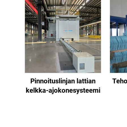
Pinnoituslinjan lattian
Teho
kelkka-ajokonesysteemi
k
m