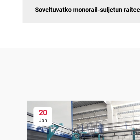
Soveltuvatko monorail-suljetun raitee
20
Jan