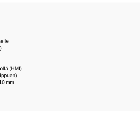
elle
)
öllä (HMI)
iippuen)
 ±10 mm