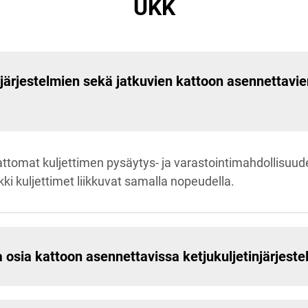
UKK
ärjestelmien sekä jatkuvien kattoon asennettavien
attomat kuljettimen pysäytys- ja varastointimahdollisuud
ki kuljettimet liikkuvat samalla nopeudella.
a osia kattoon asennettavissa ketjukuljetinjärjest