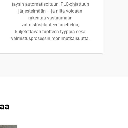
täysin automatisoituun, PLC-ohjattuun
järjestelmään – ja niitä voidaan
rakentaa vastaamaan
valmistustilanteen asettelua,
kuljetettavan tuotteen tyyppiä sekä
valmistusprosessin monimutkaisuutta.
paa