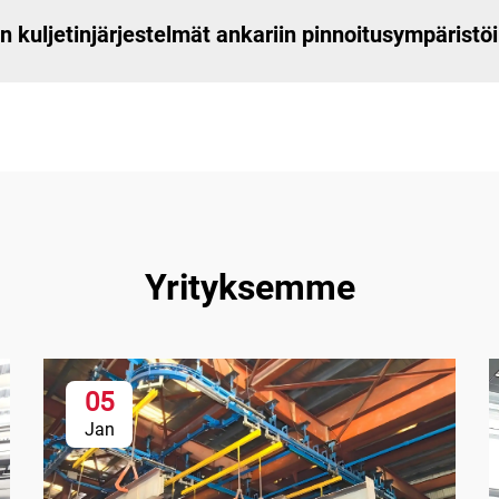
n kuljetinjärjestelmät ankariin pinnoitusympäristö
Yrityksemme
05
Jan