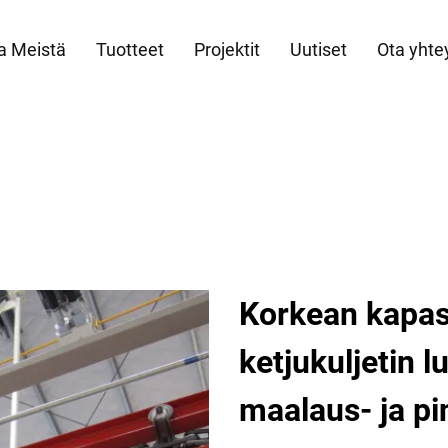
a Meistä
Tuotteet
Projektit
Uutiset
Ota yhte
Korkean kapasi
ketjukuljetin 
maalaus- ja pi