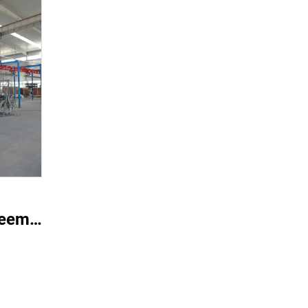
teemi
in