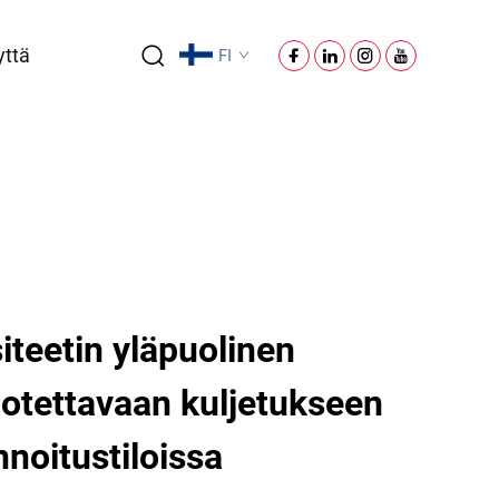
yttä
FI
teetin yläpuolinen
luotettavaan kuljetukseen
nnoitustiloissa