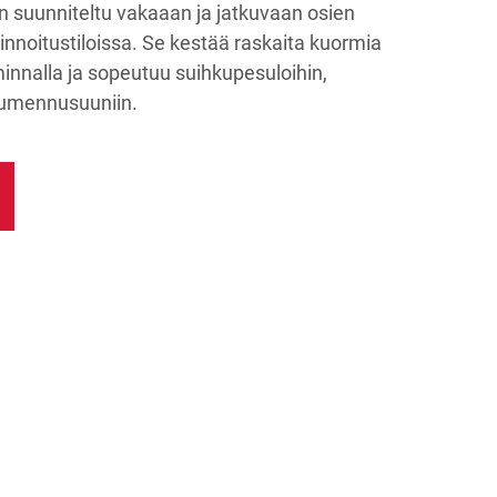
on suunniteltu vakaaan ja jatkuvaan osien
pinnoitustiloissa. Se kestää raskaita kuormia
iminnalla ja sopeutuu suihkupesuloihin,
kuumennusuuniin.