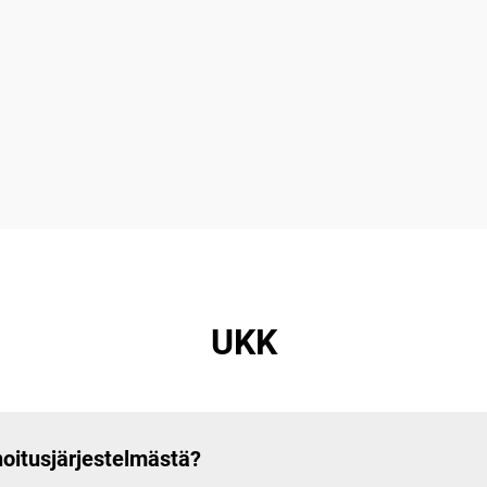
UKK
noitusjärjestelmästä?