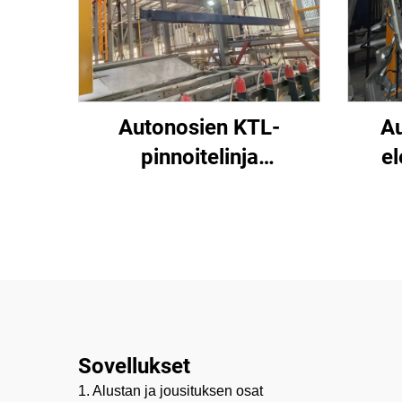
Autonosien KTL-
Au
pinnoitelinja
el
elektroforeettiseen
pi
maalaamiseen
Sovellukset
1. Alustan ja jousituksen osat