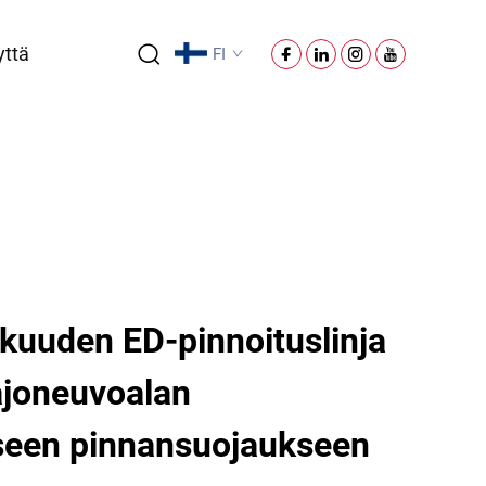
yttä
FI
kuuden ED-pinnoituslinja
ajoneuvoalan
seen pinnansuojaukseen