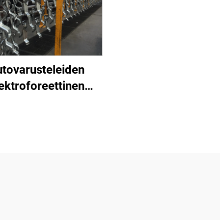
tovarusteleiden
ektroforeettinen
nnoitejärjestelmä