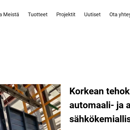
a Meistä
Tuotteet
Projektit
Uutiset
Ota yhte
Korkean tehok
automaali- ja 
sähkökemialli