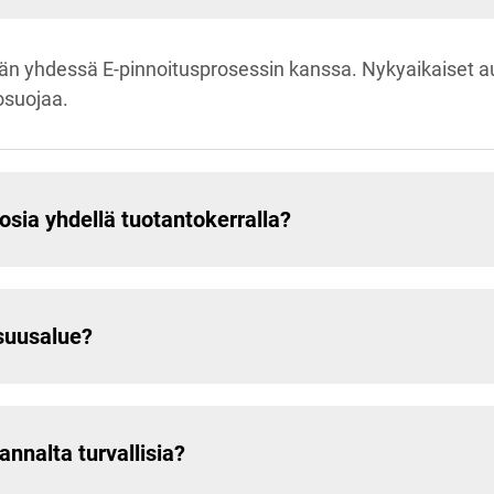
ään yhdessä E-pinnoitusprosessin kanssa. Nykyaikaiset au
osuojaa.
 osia yhdellä tuotantokerralla?
suusalue?
nnalta turvallisia?