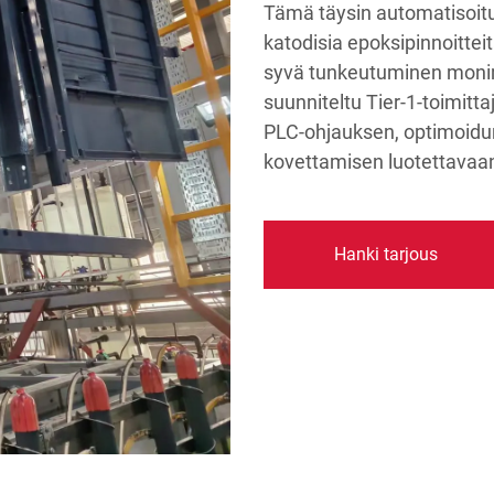
Tämä täysin automatisoitu 
katodisia epoksipinnoittei
syvä tunkeutuminen monimu
suunniteltu Tier-1-toimittaj
PLC-ohjauksen, optimoidun
kovettamisen luotettavaan
Hanki tarjous