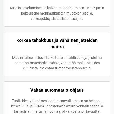
Maalin soveltaminen ja kalvon muodostuminen 15–25 µm:n
paksuisena monimutkaisten muotojen sisällä,
vaikeapääsyisissä sisäosissa jne.
Korkea tehokkuus ja vähäinen jätteiden
määrä
Maalin talteenottoon tarkoitettu ultrafiltraatiojärjestelmä
parantaa materiaalin hyötyä, vähentää raaka-aineiden
kulutusta ja alentaa tuotantokustannuksia.
Vakaa automaatio-ohjaus
Tuotteiden yhtenäisen laadun saavuttaminen on helppoa,
koska PLC- ja SCADA-järjestelmien avulla voidaan säädellä
tarkasti jännitettä, lämpötilaa, pH-arvoa ja johtavuutta.