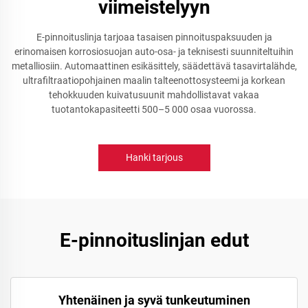
viimeistelyyn
E-pinnoituslinja tarjoaa tasaisen pinnoituspaksuuden ja
erinomaisen korrosiosuojan auto-osa- ja teknisesti suunniteltuihin
metalliosiin. Automaattinen esikäsittely, säädettävä tasavirtalähde,
ultrafiltraatiopohjainen maalin talteenottosysteemi ja korkean
tehokkuuden kuivatusuunit mahdollistavat vakaa
tuotantokapasiteetti 500–5 000 osaa vuorossa.
Hanki tarjous
E-pinnoituslinjan edut
Yhtenäinen ja syvä tunkeutuminen