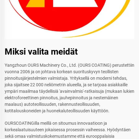
Miksi valita meidät
Yangzhoun OURS Machinery Co., Ltd. (OURS COATING) perustettiin
vuonna 2006 ja on johtava korkean suorituskyvyn teollisten
pinnoitusjärjestelmien valmistaja. Yrityksellä on moderni tehdas,
joka sijaitsee 22 000 neliömetrin alueella, ja se tarjoaa asiakkaille
ympäri maailmaa täydellisiä 'avainvalmis'-ratkaisuja (mukaan lukien
elektroforeettinen pinnoitus, jauhepinnoitus ja nestemäinen
maalaus) autoteollisuuden, rakennusteollisuuden,
kotitalouskoneiden ja huonekaluteollisuuden käyttöön.
OURSCOATINGilla meillä on sitoumus innovaatioon ja
korkealaatuisuuteen jokaisessa prosessin vaiheessa. Hyödyntäen
sekä omaa valmistuskokemustamme että eurooppalaisia