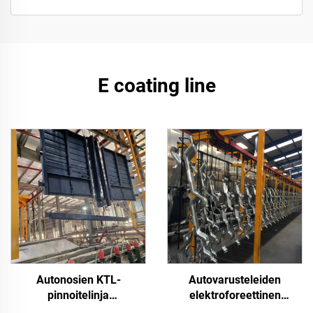
E coating line
Autonosien KTL-
Autovarusteleiden
pinnoitelinja
elektroforeettinen
elektroforeettiseen
pinnoitejärjestelmä