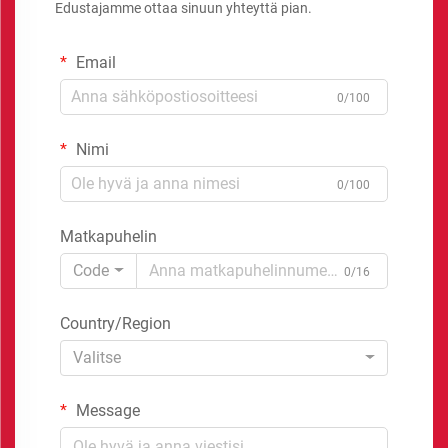
Edustajamme ottaa sinuun yhteyttä pian.
Email
0/100
Nimi
0/100
Matkapuhelin
Code
0/16
Country/Region
Valitse
Message