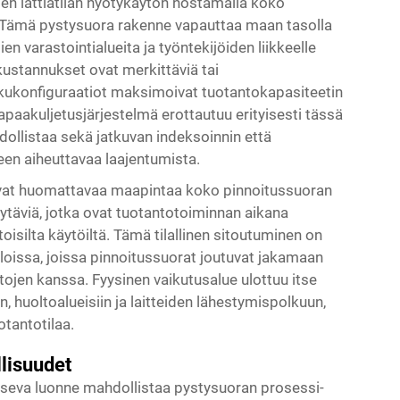
sen lattiatilan hyötykäytön nostamalla koko
. Tämä pystysuora rakenne vapauttaa maan tasolla
ien varastointialueita ja työntekijöiden liikkeelle
tökustannukset ovat merkittäviä tai
ulkukonfiguraatiot maksimoivat tuotantokapasiteetin
paakuljetusjärjestelmä erottautuu erityisesti tässä
dollistaa sekä jatkuvan indeksoinnin että
een aiheuttavaa laajentumista.
avat huomattavaa maapintaa koko pinnoitussuoran
käytäviä, jotka ovat tuotantotoiminnan aikana
toisilta käytöiltä. Tämä tilallinen sitoutuminen on
iloissa, joissa pinnoitussuorat joutuvat jakamaan
tojen kanssa. Fyysinen vaikutusalue ulottuu itse
n, huoltoalueisiin ja laitteiden lähestymispolkuun,
tantotilaa.
lisuudet
aitseva luonne mahdollistaa pystysuoran prosessi-