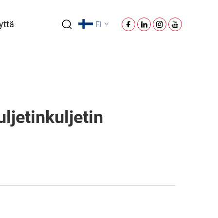
yttä
FI
ljetinkuljetin