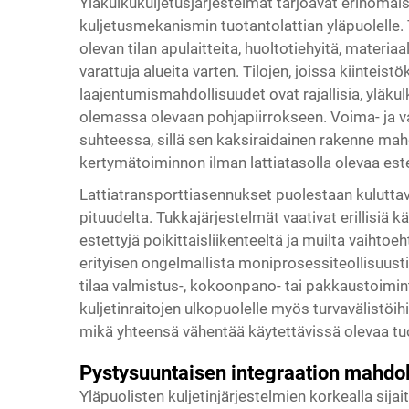
Yläkulkukuljetusjärjestelmät tarjoavat erinomai
kuljetusmekanismin tuotantolattian yläpuolelle
olevan tilan apulaitteita, huoltotiehyitä, materiaal
varattuja alueita varten. Tilojen, joissa kiinteis
laajentumismahdollisuudet ovat rajallisia, yläk
olemassa olevaan pohjapiirrokseen. Voima- ja va
suhteessa, sillä sen kaksiraidainen rakenne mah
kertymätoiminnon ilman lattiatasolla olevaa est
Lattiatransporttiasennukset puolestaan kulutt
pituudelta. Tukkajärjestelmät vaativat erillisiä 
estettyjä poikittaisliikenteeltä ja muilta vaihtoeh
erityisen ongelmallista moniprosessiteollisuust
tilaa valmistus-, kokoonpano- tai pakkaustoimin
kuljetinraitojen ulkopuolelle myös turvavälistöihi
mikä yhteensä vähentää käytettävissä olevaa tuo
Pystysuuntaisen integraation mahdol
Yläpuolisten kuljetinjärjestelmien korkealla sij