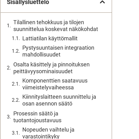
Sisällysluettelo
Tilallinen tehokkuus ja tilojen
suunnittelua koskevat näkökohdat
Lattiatilan käyttömallit
Pystysuuntaisen integraation
mahdollisuudet
Osalta käsittely ja pinnoituksen
peittävyysominaisuudet
Komponenttien saatavuus
viimeistelyvaiheessa
Kiinnityslaitteen suunnittelu ja
osan asennon säätö
Prosessin säätö ja
tuotantojoustavuus
Nopeuden vaihtelu ja
varastointikyky