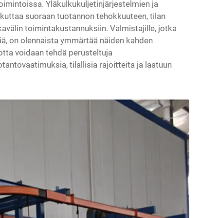
oimintoissa. Yläkulkukuljetinjärjestelmien ja
vaikuttaa suoraan tuotannon tehokkuuteen, tilan
avälin toimintakustannuksiin. Valmistajille, jotka
ksiä, on olennaista ymmärtää näiden kahden
jotta voidaan tehdä perusteltuja
ntovaatimuksia, tilallisia rajoitteita ja laatuun