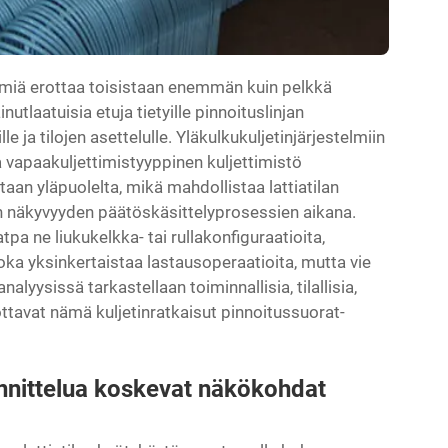
stelmiä erottaa toisistaan enemmän kuin pelkkä
utlaatuisia etuja tietyille pinnoituslinjan
le ja tilojen asettelulle. Yläkulkukuljetinjärjestelmiin
a vapaakuljettimistyyppinen kuljettimistö
taan yläpuolelta, mikä mahdollistaa lattiatilan
 näkyvyyden päätöskäsittelyprosessien aikana.
atpa ne liukukelkka- tai rullakonfiguraatioita,
oka yksinkertaistaa lastausoperaatioita, mutta vie
alyysissä tarkastellaan toiminnallisia, tilallisia,
 erottavat nämä kuljetinratkaisut pinnoitussuorat-
uunnittelua koskevat näkökohdat