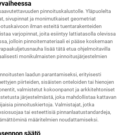
yvaiheessa
saavutettavuuden pinnoituskalustolle. Yläpuolelta
nat, sivupinnat ja monimutkaiset geometriat
 upotuskaivoon ilman esteitä tuentarakenteiden
taa varjopinnat, joita esiintyy lattiatasolla olevissa
eissa, jolloin pinnoitemateriaali ei pääse koskemaan
a vapaakuljetusnauha lisää tätä etua ohjelmoitavilla
aalisesti monikulmaisten pinnoitusjärjestelmien
noitusten laadun parantamiseksi, erityisesti
yjen piirteiden, sisäisten onteloiden tai hienojen
entit, valmistetut kokoonpanot ja arkkitehtoniset
ustetusta järjestelmästä, joka mahdollistaa kattavan
aisia pinnoituskiertoja. Valmistajat, jotka
roosiosuojaa tai esteettisiä pinnanlaatustandardeja,
älttämättöminä määritelmien noudattamiseksi.
 asennon säätö