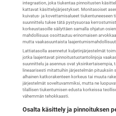
integraation, joka tiukentaa pinnoitusten käsitte
kattavat käsittelyjärjestykset. Monitasoiset asenn
kuivatus- ja kovettamisalueet tiukentuneeseen ti
suunnittelu tukee tätä pystysuoraa kerrostumista 
korkeustasoille säilyttäen samalla ohjatun osie
mahdollisuus osoittautuu erinomaisen arvokkaaks
mutta vaakasuuntaista laajentumismahdollisuutta
Lattiatasolla asennetut kuljetinjärjestelmät toi
jotka laajentavat pinnoitustuotantolinjoja vaakas
suunnittelu ja asennus ovat yksinkertaisempia,
lineaarisesti mitattuihin järjestelmän pituuksiin s
alhainen katkorakenteen korkeus tai muuta rakent
järjestelmät soveltuvammiksi, mutta ne luopuvat 
tilallisen tiukentumisen edusta korkeissa teollis
vähemmän tehokkaasti.
Osalta käsittely ja pinnoituksen 