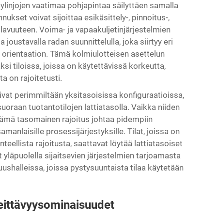
lylinjojen vaatimaa pohjapintaa säilyttäen samalla
ukset voivat sijoittaa esikäsittely-, pinnoitus-,
lavuuteen. Voima- ja vapaakuljetinjärjestelmien
joustavalla radan suunnittelulla, joka siirtyy eri
n orientaation. Tämä kolmiulotteisen asettelun
i tiloissa, joissa on käytettävissä korkeutta,
 on rajoitetusti.
mivat perimmiltään yksitasoisissa konfiguraatioissa,
uoraan tuotantotilojen lattiatasolla. Vaikka niiden
 tämä tasomainen rajoitus johtaa pidempiin
amanlaisille prosessijärjestyksille. Tilat, joissa on
eellista rajoitusta, saattavat löytää lattiatasoiset
yläpuolella sijaitsevien järjestelmien tarjoamasta
uushalleissa, joissa pystysuuntaista tilaa käytetään
peittävyysominaisuudet