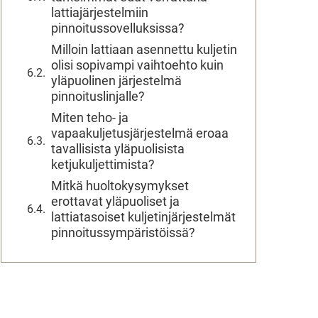
lattiajärjestelmiin
pinnoitussovelluksissa?
Milloin lattiaan asennettu kuljetin
olisi sopivampi vaihtoehto kuin
yläpuolinen järjestelmä
pinnoituslinjalle?
Miten teho- ja
vapaakuljetusjärjestelmä eroaa
tavallisista yläpuolisista
ketjukuljettimista?
Mitkä huoltokysymykset
erottavat yläpuoliset ja
lattiatasoiset kuljetinjärjestelmät
pinnoitussympäristöissä?