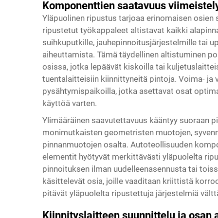
Komponenttien saatavuus viimeistel
Yläpuolinen ripustus tarjoaa erinomaisen osien 
ripustetut työkappaleet altistavat kaikki alapin
suihkuputkille, jauhepinnoitusjärjestelmille tai
aiheuttamista. Tämä täydellinen altistuminen pois
osissa, jotka lepäävät kiskoilla tai kuljetuslaitt
tuentalaitteisiin kiinnittyneitä pintoja. Voima- j
pysähtymispaikoilla, jotka asettavat osat optim
käyttöä varten.
Ylimääräinen saavutettavuus kääntyy suoraan pin
monimutkaisten geometristen muotojen, syvennett
pinnanmuotojen osalta. Autoteollisuuden kompon
elementit hyötyvät merkittävästi yläpuolelta rip
pinnoituksen ilman uudelleenasennusta tai toissij
käsittelevät osia, joille vaaditaan kriittistä kor
pitävät yläpuolelta ripustettuja järjestelmiä v
Kiinnityslaitteen suunnittelu ja osan