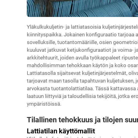
Yläkulkukuljetin- ja lattiatasoisia kuljetinjärje
kiinnityspaikka. Jokainen konfiguraatio tarjoaa ain
sovelluksille, tuotantomääriille, osien geometrioil
kuuluvat jatkuvat ketjukonfiguraatiot ja
voima- j
arkkitehtuurit, joiden avulla työkappaleet ripuste
mahdollisimman tehokkaan käytön ja koko osan
Lattiatasolla sijaitsevat kuljetinjärjestelmät, oliv
tarjoavat maan tasolla tapahtuvan kuljetuksen, j
arvokasta tuotantolattiatilaa. Tässä kattavassa an
laatuun liittyviä ja taloudellisia tekijöitä, jotka
ympäristöissä.
Tilallinen tehokkuus ja tilojen s
Lattiatilan käyttömallit