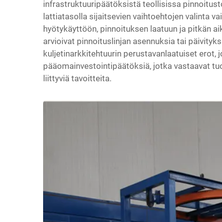
infrastruktuuripäätöksistä teollisissa pinnoitust
lattiatasolla sijaitsevien vaihtoehtojen valinta 
hyötykäyttöön, pinnoituksen laatuun ja pitkän aik
arvioivat pinnoituslinjan asennuksia tai päivity
kuljetinarkkitehtuurin perustavanlaatuiset erot, 
pääomainvestointipäätöksiä, jotka vastaavat tuota
liittyviä tavoitteita.