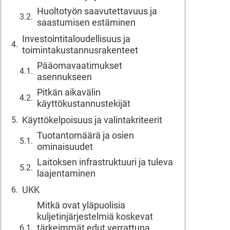
Huoltotyön saavutettavuus ja
saastumisen estäminen
Investointitaloudellisuus ja
toimintakustannusrakenteet
Pääomavaatimukset
asennukseen
Pitkän aikavälin
käyttökustannustekijät
Käyttökelpoisuus ja valintakriteerit
Tuotantomäärä ja osien
ominaisuudet
Laitoksen infrastruktuuri ja tuleva
laajentaminen
UKK
Mitkä ovat yläpuolisia
kuljetinjärjestelmiä koskevat
tärkeimmät edut verrattuna