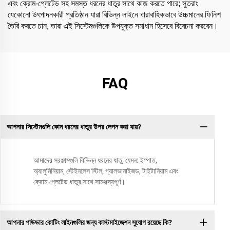
এবং ক্রোম-প্লেটেড সহ সমস্ত ধরনের ধাতুর সাথে কাজ করতে পারে; সুতরাং
যেকোনো উৎপাদনকারী প্রতিষ্ঠান যারা বিভিন্ন লাইনে ধারাবাহিকভাবে উচ্চমানের ফিনিশ
তৈরি করতে চান, তারা এই সিস্টেমগুলিকে উপযুক্ত সমাধান হিসেবে বিবেচনা করবেন।
FAQ
আপনার সিস্টেমগুলি কোন ধরনের ধাতুর উপর লেপন করা যায়?
আমাদের সরঞ্জামগুলি বিভিন্ন ধরনের ধাতু, যেমন: ইস্পাত,
অ্যালুমিনিয়াম, স্টেইনলেস স্টিল, গ্যালভানাইজড, টাইটানিয়াম এবং
ক্রোম-প্লেটেড ধাতুর সাথে সামঞ্জস্যপূর্ণ।
আপনার পাউডার কোটিং লাইনগুলির জন্য কাস্টমাইজেশন সুযোগ রয়েছে কি?