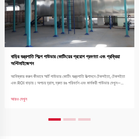
বাড়ির যন্ত্রপাতি শিল্পে পাউডার কোটিংয়ের প্রয়োগ প্রবণতা এবং প্রক্রিয়া
অপ্টিমাইজেশন
আবিষ্কার করুন কীভাবে স্মার্ট পাউডার কোটিং যন্ত্রপাতি উত্পাদনে টেকসইতা, টেকসইতা
এবং ROI বাড়ায়। অপচয় হ্রাস, দ্রুত রঙ পরিবর্তন এবং কার্যকরী পাউডার দেখুন—
এখনই আপনার লাইন অপ্টিমাইজ করুন।
আরও দেখুন