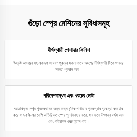
গুঁড়ো স্প্রে মেশিনের সুবিধাসমূহ
দীর্ঘস্থায়ী পেশাদার ফিনিশ
উৎকৃষ্ট আসঞ্জন সহ একরূপ আবরণ পুরুত্ব সকল ধাতব অংশের দীর্ঘস্থায়ী টিকে থাকার
ক্ষমতা প্রদান করে।
পরিবেশবান্ধব এবং খরচের মোটা
অতিরিক্ত স্প্রে পুনরুদ্ধারের জন্য অত্যাধুনিক পাউডার পুনরুদ্ধার ব্যবস্থা ব্যবহার
করে যা ৯৫% এর বেশি অতিরিক্ত স্প্রে পুনর্ব্যবহার করে, যার ফলে উৎপন্ন বর্জ্য কমে
এবং পরিচালন খরচ হ্রাস পায়।