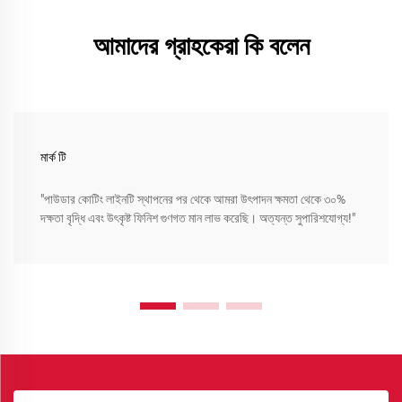
আমাদের গ্রাহকেরা কি বলেন
মার্ক টি
"পাউডার কোটিং লাইনটি স্থাপনের পর থেকে আমরা উৎপাদন ক্ষমতা থেকে ৩০%
দক্ষতা বৃদ্ধি এবং উৎকৃষ্ট ফিনিশ গুণগত মান লাভ করেছি। অত্যন্ত সুপারিশযোগ্য!"