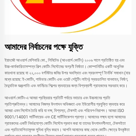
আমাদের নির্বাচনের পক্ষে যুক্তি
ইয়াংজৌ আওয়ার্স মেশিনারি কো., লিমিটেড (আওয়ার্স কোটিং) ২০০৬ সালে প্রতিষ্ঠিত হয় এবং
উচ্চ-কার্যকারিতাসম্পন্ন শিল্প কোটিং সিস্টেমের অগ্রণী নির্মাতা। কোম্পানিটির একটি আধুনিক
কারখানা রয়েছে যা ২২,০০০ বর্গমিটার জমির উপর অবস্থিত এবং স্বয়ংসম্পূর্ণ 'টার্নকি' সমাধান (যার
মধ্যে রয়েছে: ই-কোটিং, পাউডার কোটিং এবং ওয়েট পেইন্টিং লাইন) স্বয়ংচালিত যানবাহন, নির্মাণ,
বৈদ্যুতিক যন্ত্রপাতি এবং ফার্নিচার শিল্পের ব্যবহারের জন্য বিশ্বব্যাপী গ্রাহকদের সরবরাহ করে।
আওয়ার্স কোটিং-এ আমরা প্রক্রিয়ার প্রতিটি পর্যায়ে নবাচার এবং উচ্চমানের প্রতি
প্রতিশ্রুতিবদ্ধ। আমাদের নিজস্ব উৎপাদন অভিজ্ঞতা এবং ইউরোপীয় প্রযুক্তি ব্যবহার করে
আমরা এমন সিস্টেম তৈরি করি যা দক্ষ, বিশ্বস্ত, টেকসই এবং পরিবেশ-নিরাপদ। আমরা ISO
9001/14001 সার্টিফায়েড এবং CE সার্টিফিকেশন প্রাপ্ত। আমাদের লক্ষ্য হলো আমাদের
গ্রাহকদের একটি নির্ভরযোগ্য কোটিং সিস্টেম প্রদান করা যা তাদের উৎপাদনশীলতা, টেকসইতা
এবং প্রতিযোগিতামূলক সুবিধা বৃদ্ধি করবে। আপনি আমাদের কাছ থেকে কোটিং ক্ষেত্রে উৎকৃষ্টতা
অর্জনের পথে আপনার অংশীদার হিসেবে সম্পূর্ণ সমাধান প্রত্যাশা করতে পারেন।