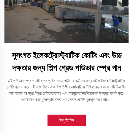
সুসংগত ইলেকট্রোস্ট্যাটিক কোটিং এবং উচ্চ
দক্ষতার জন্য শিল্প গ্রেড পাউডার স্প্রে গান
এই পাউডার স্প্রে গানটি ধাতব পৃষ্ঠের সমান পাউডার বণ্টনের জন্য সঠিক ইলেকট্রোস্ট্যাটিক
চার্জিং প্রদান করে। দীর্ঘস্থায়ীত্ব এবং স্থিতিশীল কার্যকারিতা নিশ্চিত করার জন্য এটি ডিজাইন
করা হয়েছে, যা স্বয়ংক্রিয় রেসিপ্রোকেটর এবং ম্যানুয়াল অ্যাপ্লিকেশন উভয়ের সমর্থন করে,
একইসাথে উচ্চ পুনরুদ্ধার দক্ষতা এবং সমান কোটিং পুরুত্ব বজায় রাখে।
উদ্ধৃতি নিন