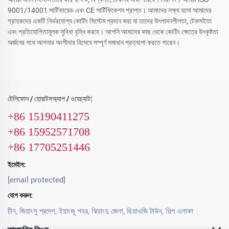
9001/14001 সার্টিফায়েড এবং CE সার্টিফিকেশন প্রাপ্ত। আমাদের লক্ষ্য হলো আমাদের
গ্রাহকদের একটি নির্ভরযোগ্য কোটিং সিস্টেম প্রদান করা যা তাদের উৎপাদনশীলতা, টেকসইতা
এবং প্রতিযোগিতামূলক সুবিধা বৃদ্ধি করবে। আপনি আমাদের কাছ থেকে কোটিং ক্ষেত্রে উৎকৃষ্টতা
অর্জনের পথে আপনার অংশীদার হিসেবে সম্পূর্ণ সমাধান প্রত্যাশা করতে পারেন।
টেলিফোন / হোয়াটসঅ্যাপ / ওয়েচ্যাট:
+86 15190411275
+86 15952571708
+86 17705251446
ইমেইল:
[email protected]
যোগ করুন:
চীন, জিয়াংসু প্রদেশ, ইয়াংজু শহর, ঝিয়াংদু জেলা, ছিয়াওজি টাউন, শিল্প এলাকা