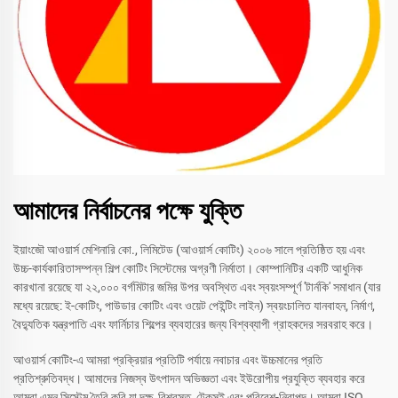
আমাদের নির্বাচনের পক্ষে যুক্তি
ইয়াংজৌ আওয়ার্স মেশিনারি কো., লিমিটেড (আওয়ার্স কোটিং) ২০০৬ সালে প্রতিষ্ঠিত হয় এবং
উচ্চ-কার্যকারিতাসম্পন্ন শিল্প কোটিং সিস্টেমের অগ্রণী নির্মাতা। কোম্পানিটির একটি আধুনিক
কারখানা রয়েছে যা ২২,০০০ বর্গমিটার জমির উপর অবস্থিত এবং স্বয়ংসম্পূর্ণ 'টার্নকি' সমাধান (যার
মধ্যে রয়েছে: ই-কোটিং, পাউডার কোটিং এবং ওয়েট পেইন্টিং লাইন) স্বয়ংচালিত যানবাহন, নির্মাণ,
বৈদ্যুতিক যন্ত্রপাতি এবং ফার্নিচার শিল্পের ব্যবহারের জন্য বিশ্বব্যাপী গ্রাহকদের সরবরাহ করে।
আওয়ার্স কোটিং-এ আমরা প্রক্রিয়ার প্রতিটি পর্যায়ে নবাচার এবং উচ্চমানের প্রতি
প্রতিশ্রুতিবদ্ধ। আমাদের নিজস্ব উৎপাদন অভিজ্ঞতা এবং ইউরোপীয় প্রযুক্তি ব্যবহার করে
আমরা এমন সিস্টেম তৈরি করি যা দক্ষ, বিশ্বস্ত, টেকসই এবং পরিবেশ-নিরাপদ। আমরা ISO