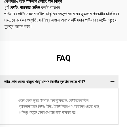
পেশাদার-গ্রেড
পাউডার কোটিং গান বিক্রি
পূর্ণ
কোটিং পাউডার মেশিন
কনফিগারেশন
পাউডার কোটিং সরঞ্জাম জটিল আকৃতির বস্তুগুলির মধ্যে ন্যূনতম প্রচেষ্টায় চার্জিংয়ের
সবচেয়ে কার্যকর পদ্ধতি, সর্বনিম্ন অপচয় এবং একটি সমান পাউডার কোটেড পৃষ্ঠের
পুরুত্ব প্রদান করে।
FAQ
আমি কোন ধরনের ধাতুতে গুঁড়ো লেপন সিস্টেম ব্যবহার করতে পারি?
গুঁড়ো লেপন মূলত ইস্পাত, অ্যালুমিনিয়াম, স্টেইনলেস স্টিল,
গ্যালভানাইজড স্টিল/টিনিং, টাইটানিয়াম এবং অন্যান্য ধরনের ধাতু
ও মিশ্র ধাতুতে লেপন দেওয়ার জন্য ব্যবহৃত হয়।