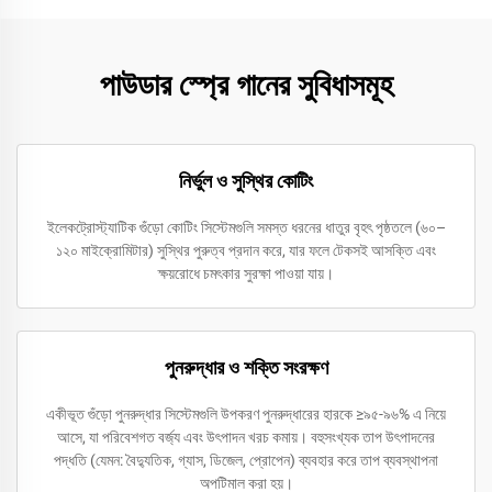
পাউডার স্প্রে গানের সুবিধাসমূহ
নির্ভুল ও সুস্থির কোটিং
ইলেকট্রোস্ট্যাটিক গুঁড়ো কোটিং সিস্টেমগুলি সমস্ত ধরনের ধাতুর বৃহৎ পৃষ্ঠতলে (৬০–
১২০ মাইক্রোমিটার) সুস্থির পুরুত্ব প্রদান করে, যার ফলে টেকসই আসক্তি এবং
ক্ষয়রোধে চমৎকার সুরক্ষা পাওয়া যায়।
পুনরুদ্ধার ও শক্তি সংরক্ষণ
একীভূত গুঁড়ো পুনরুদ্ধার সিস্টেমগুলি উপকরণ পুনরুদ্ধারের হারকে ≥৯৫-৯৬% এ নিয়ে
আসে, যা পরিবেশগত বর্জ্য এবং উৎপাদন খরচ কমায়। বহুসংখ্যক তাপ উৎপাদনের
পদ্ধতি (যেমন: বৈদ্যুতিক, গ্যাস, ডিজেল, প্রোপেন) ব্যবহার করে তাপ ব্যবস্থাপনা
অপটিমাল করা হয়।