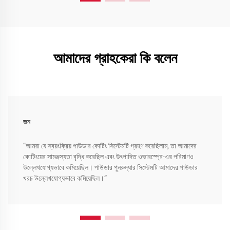
আমাদের গ্রাহকেরা কি বলেন
জন
“আমরা যে স্বয়ংক্রিয় পাউডার কোটিং সিস্টেমটি গ্রহণ করেছিলাম, তা আমাদের
কোটিংয়ের সামঞ্জস্যতা বৃদ্ধি করেছিল এবং উৎপাদিত ওভারস্প্রে-এর পরিমাণও
উল্লেখযোগ্যভাবে কমিয়েছিল। পাউডার পুনরুদ্ধার সিস্টেমটি আমাদের পাউডার
খরচ উল্লেখযোগ্যভাবে কমিয়েছিল।”