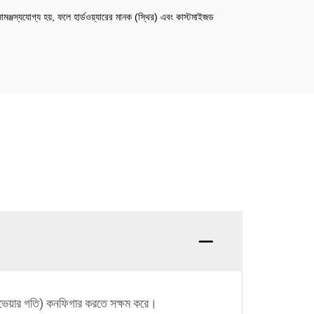
ামঞ্জস্যযোগ্য হয়, ফলে হার্ডওয়্যারের মানক (স্থির) এবং কাস্টমাইজড
ং কনভেয়ার গতি) কনফিগার করতে সক্ষম করে।