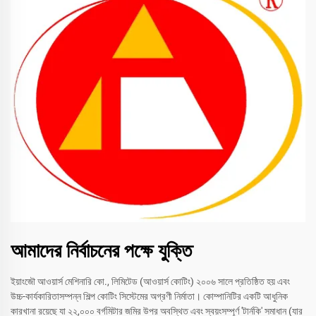
আমাদের নির্বাচনের পক্ষে যুক্তি
ইয়াংজৌ আওয়ার্স মেশিনারি কো., লিমিটেড (আওয়ার্স কোটিং) ২০০৬ সালে প্রতিষ্ঠিত হয় এবং
উচ্চ-কার্যকারিতাসম্পন্ন শিল্প কোটিং সিস্টেমের অগ্রণী নির্মাতা। কোম্পানিটির একটি আধুনিক
কারখানা রয়েছে যা ২২,০০০ বর্গমিটার জমির উপর অবস্থিত এবং স্বয়ংসম্পূর্ণ 'টার্নকি' সমাধান (যার