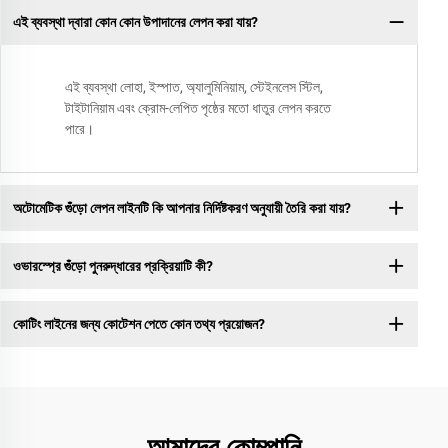
এই ব্যবস্থা দ্বারা কোন কোন উপাদানের লেপন করা যায়?
এই ব্যবস্থা লোহা, ইস্পাত, অ্যালুমিনিয়াম, স্টেইনলেস স্টিল,
টাইটানিয়াম এবং ক্রোম-লেপিত পৃষ্ঠের মতো ধাতুর লেপন করতে
পারে।
অটোমেটিক গুঁড়ো লেপন লাইনটি কি আপনার নির্দিষ্টকরণ অনুযায়ী তৈরি করা যায়?
ওভারস্প্রে গুঁড়ো পুনরুদ্ধারের প্রক্রিয়াটি কী?
কোটিং লাইনের জন্য কোটেশন পেতে কোন তথ্য প্রয়োজন?
আমাদের কোম্পানি