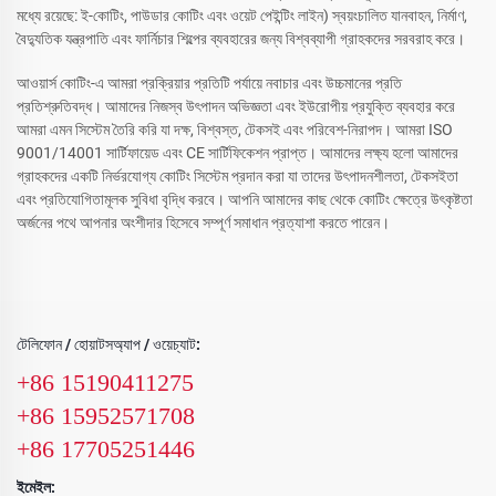
মধ্যে রয়েছে: ই-কোটিং, পাউডার কোটিং এবং ওয়েট পেইন্টিং লাইন) স্বয়ংচালিত যানবাহন, নির্মাণ,
বৈদ্যুতিক যন্ত্রপাতি এবং ফার্নিচার শিল্পের ব্যবহারের জন্য বিশ্বব্যাপী গ্রাহকদের সরবরাহ করে।
আওয়ার্স কোটিং-এ আমরা প্রক্রিয়ার প্রতিটি পর্যায়ে নবাচার এবং উচ্চমানের প্রতি
প্রতিশ্রুতিবদ্ধ। আমাদের নিজস্ব উৎপাদন অভিজ্ঞতা এবং ইউরোপীয় প্রযুক্তি ব্যবহার করে
আমরা এমন সিস্টেম তৈরি করি যা দক্ষ, বিশ্বস্ত, টেকসই এবং পরিবেশ-নিরাপদ। আমরা ISO
9001/14001 সার্টিফায়েড এবং CE সার্টিফিকেশন প্রাপ্ত। আমাদের লক্ষ্য হলো আমাদের
গ্রাহকদের একটি নির্ভরযোগ্য কোটিং সিস্টেম প্রদান করা যা তাদের উৎপাদনশীলতা, টেকসইতা
এবং প্রতিযোগিতামূলক সুবিধা বৃদ্ধি করবে। আপনি আমাদের কাছ থেকে কোটিং ক্ষেত্রে উৎকৃষ্টতা
অর্জনের পথে আপনার অংশীদার হিসেবে সম্পূর্ণ সমাধান প্রত্যাশা করতে পারেন।
টেলিফোন / হোয়াটসঅ্যাপ / ওয়েচ্যাট:
+86 15190411275
+86 15952571708
+86 17705251446
ইমেইল: