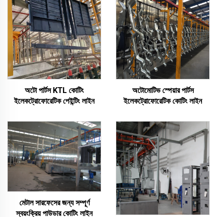
অটো পার্টস KTL কোটিং
অটোমোটিভ স্পেয়ার পার্টস
ইলেকট্রোফোরেটিক পেইন্টিং লাইন
ইলেকট্রোফোরেটিক কোটিং লাইন
মেটাল সারফেসের জন্য সম্পূর্ণ
স্বয়ংক্রিয় পাউডার কোটিং লাইন