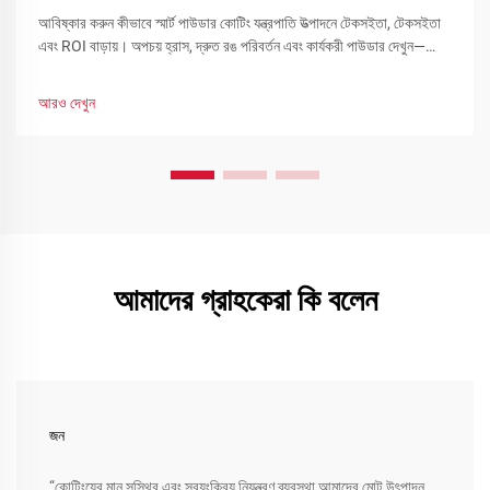
আবিষ্কার করুন কীভাবে স্মার্ট পাউডার কোটিং যন্ত্রপাতি উত্পাদনে টেকসইতা, টেকসইতা
এবং ROI বাড়ায়। অপচয় হ্রাস, দ্রুত রঙ পরিবর্তন এবং কার্যকরী পাউডার দেখুন—
এখনই আপনার লাইন অপ্টিমাইজ করুন।
আরও দেখুন
আমাদের গ্রাহকেরা কি বলেন
জন
“কোটিংয়ের মান সুস্থির এবং স্বয়ংক্রিয় নিয়ন্ত্রণ ব্যবস্থা আমাদের মোট উৎপাদন