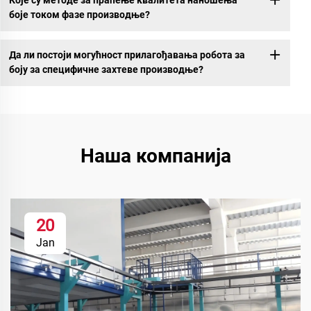
Које су методе за праћење квалитета наношења
боје током фазе производње?
Да ли постоји могућност прилагођавања робота за
боју за специфичне захтеве производње?
Наша компанија
20
Jan