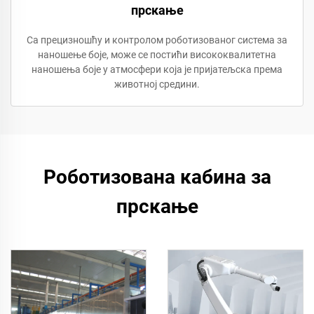
прскање
Са прецизношћу и контролом роботизованог система за
наношење боје, може се постићи висококвалитетна
наношења боје у атмосфери која је пријатељска према
животној средини.
Роботизована кабина за
прскање