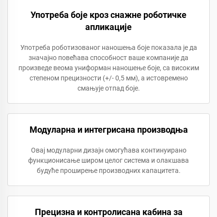
Употреба боје кроз снажне роботичке
апликације
Употреба роботизованог наношења боје показала је да
значајно повећава способност ваше компаније да
произведе веома униформан наношење боје, са високим
степеном прецизности (+/- 0,5 мм), а истовремено
смањује отпад боје.
Модуларна и интегрисана производња
Овај модуларни дизајн омогућава континуирано
функционисање широм целог система и олакшава
будуће проширење производних капацитета.
Прецизна и контролисана кабина за