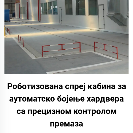
Роботизована спреј кабина за
аутоматско бојење хардвера
са прецизном контролом
премаза