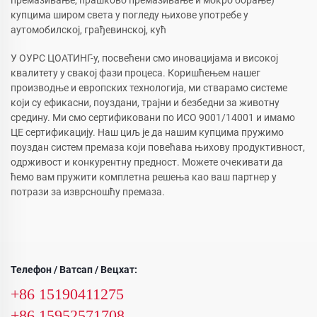
купцима широм света у погледу њихове употребе у
аутомобилској, грађевинској, кућ
У ОУРС ЦОАТИНГ-у, посвећени смо иновацијама и високој
квалитету у свакој фази процеса. Коришћењем нашег
производње и европских технологија, ми стварамо системе
који су ефикасни, поуздани, трајни и безбедни за животну
средину. Ми смо сертификовани по ИСО 9001/14001 и имамо
ЦЕ сертификацију. Наш циљ је да нашим купцима пружимо
поуздан систем премаза који повећава њихову продуктивност,
одрживост и конкурентну предност. Можете очекивати да
ћемо вам пружити комплетна решења као ваш партнер у
потрази за изврсношћу премаза.
Телефон / Ватсап / Вецхат:
+86 15190411275
+86 15952571708