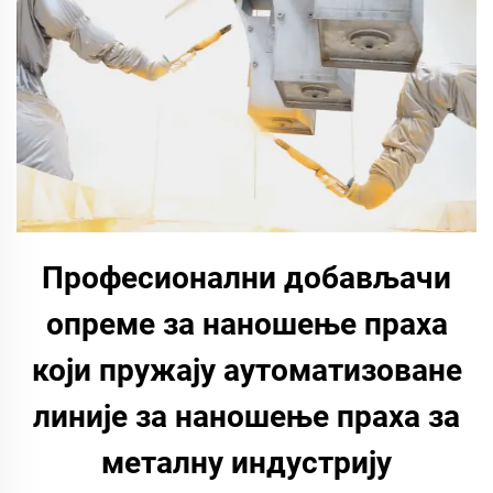
Професионални добављачи
опреме за наношење праха
који пружају аутоматизоване
линије за наношење праха за
металну индустрију