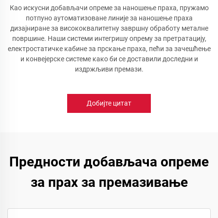
Као искусни добављачи опреме за наношење праха, пружамо
потпуно аутоматизоване линије за наношење праха
дизајниране за висококвалитетну завршну обработу металне
површине. Наши системи интегришу опрему за претратацију,
електростатичке кабине за прскање праха, пећи за зачешћење
и конвејерске системе како би се доставили доследни и
издржљиви премази.
Добијте цитат
Предности добављача опреме
за прах за премазивање