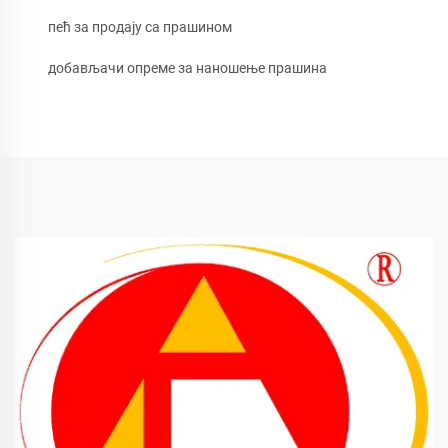
пећ за продају са прашином
добављачи опреме за наношење прашина