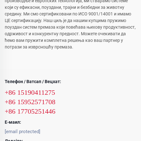
производње и европских технологија, ми стварамо системе
који су ефикасни, поуздани, трајни и безбедни за животну
средину. Ми смо сертификовани по ИСО 9001/14001 и имамо
ЦЕ сертификацију. Наш циљ је да нашим купцима пружимо
поуздан систем премаза који повећава њихову продуктивност,
одрживост и конкурентну предност. Можете очекивати да
ћемо вам пружити комплетна решења као ваш партнер у
потрази за изврсношћу премаза.
Телефон / Ватсап / Вецхат:
+86 15190411275
+86 15952571708
+86 17705251446
Е-маил:
[email protected]