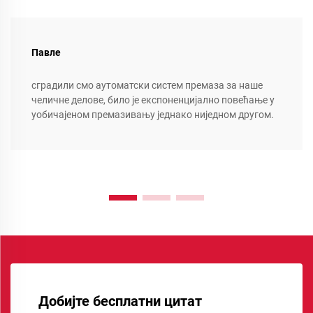
Павле
сградили смо аутоматски систем премаза за наше
челичне делове, било је експоненцијално повећање у
уобичајеном премазивању једнако ниједном другом.
Добијте бесплатни цитат