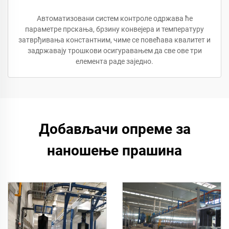
Автоматизовани систем контроле одржава ће
параметре прскања, брзину конвејера и температуру
затврђивања константним, чиме се повећава квалитет и
задржавају трошкови осигуравањем да све ове три
елемента раде заједно.
Добављачи опреме за
наношење прашина