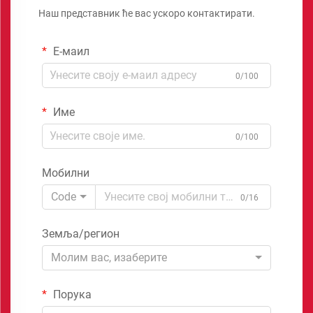
Наш представник ће вас ускоро контактирати.
Е-маил
0/100
Име
0/100
Мобилни
Code
0/16
Земља/регион
Молим вас, изаберите
Порука