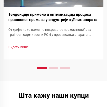
Тенденције примене и оптимизација процеса
прашковог премаза у индустрији кућних апарата
Откријте како паметно покривање прахом повећава
трајност, одрживост и РОИ у производњи апарата.
Погледајте смањење отпада, брзу промену боје и
функционалне прашинеоптимизујте своју линију сада.
Видети више
Шта кажу наши купци