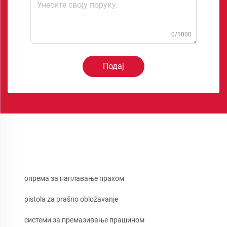
0/1000
Подај
опрема за наплавање прахом
pistola za prašno obložavanje
системи за премазивање прашином