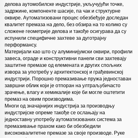
делова аутомобилске индустрије, укључујући точке,
задржине, компоненте шасије, па чак и структурне
оквире. Аутоматизовани процес обезбеђује доследан
квалитет премаза на дело, без обзира на то колико су
сложене геометрије делова и такође осигурава да су
испунили специфичне захтеве за дуготрајну
перформансу.
Материјали као што су алуминијумски оквири, профили
завеса, ограде и конструктивни панели сви захтевају
заштитне премазе од елемената и других спољних
извора за употребу у архитектонској и грађевинској
индустрији. Порошно премазивање пружа једноставан
завршни облик који је отпоран на ултраљубичасто
зрачење, влагу и хемикалије које би могле оштетити
премаз на овим производима.
Многи од значајнијих индустрија за производњу
индустријске опреме такође се ослањају на
једноставну употребу аутоматизованих система за
премазивање прахом како би обезбедили
висококвалитетне премазе за своје производе. Руке