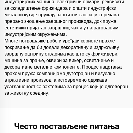
индустријских машина, електрични ормари, реквизити
за складиштење фрижидера и општи индустријски
метални кутије пружају заштитни слој који спречава
прерано зношење завршног производа, док пружа
естетички пријатан завршник, чак и у најрагованјим
индустријским окружењима.
Многе потрошачке робе и уређаји користе прахле
покривање да би додали декоративну и издржљиву
завршну оштрину стварима као што су фрижидери,
машина за прање, оквири за викер, осветљење и
декоративне металне компоненте. Процес нацртања
прахом пружа компанијама дуготрајан и визуелно
атрактивни производ, а истовремено одржава
усаглашеност са захтевима за процес који је одговоран
за животну средину.
Често постављене питања