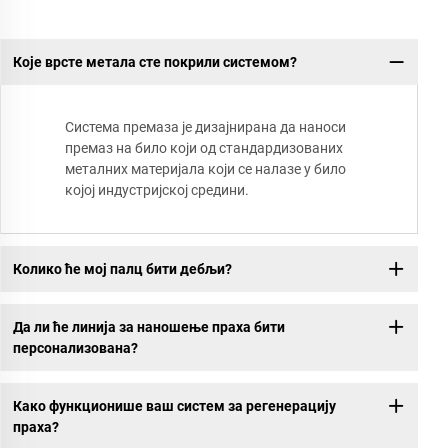
Које врсте метала сте покрили системом?
Система премаза је дизајнирана да наноси
премаз на било који од стандардизованих
металних материјала који се налазе у било
којој индустријској средини.
Колико ће мој палц бити дебљи?
Да ли ће линија за наношење праха бити
персонализована?
Како функционише ваш систем за регенерацију
праха?