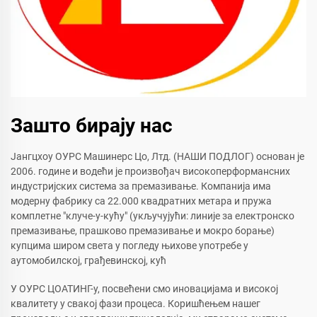
Зашто бирају нас
Јангцхоу ОУРС Машинерс Цо, Лтд. (НАШИ ПОДЛОГ) основан је
2006. године и водећи је произвођач високоперформансних
индустријских система за премазивање. Компанија има
модерну фабрику са 22.000 квадратних метара и пружа
комплетне "клуче-у-кућу" (укључујући: линије за електронско
премазивање, прашково премазивање и мокро борање)
купцима широм света у погледу њихове употребе у
аутомобилској, грађевинској, кућ
У ОУРС ЦОАТИНГ-у, посвећени смо иновацијама и високој
квалитету у свакој фази процеса. Коришћењем нашег