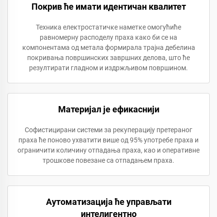
Покрив ће имати идентичан квалитет
Техника електростатичке наметке омогућиће
равномерну расподелу праха како би се на
компонентама од метала формирала трајна дебелина
покривања површинских завршних делова, што ће
резултирати гладном и издржљивом површином.
Материјал је ефикаснији
Софистицирани системи за рекуперацију претераног
праха ће поново ухватити више од 95% употребе праха и
ограничити количину отпадања праха, као и оперативне
трошкове повезане са отпадањем праха.
Аутоматизација ће управљати
интелигентно