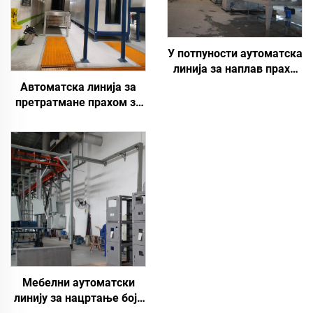
У потпуности аутоматска
линија за наплав праха
за металне површине
Автоматска линија за
претратмане прахом за
прскање
Мебелни аутоматски
линију за нацртање боје