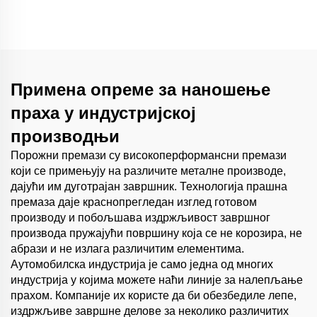
спрејем
Примена опреме за наношење
праха у индустријској
производњи
Порожни премази су високоперформансни премази
који се примењују на различите металне производе,
дајући им дуготрајан завршник. Технологија прашна
премаза даје краснопрегледан изглед готовом
производу и побољшава издржљивост завршног
производа пружајући површину која се не корозира, не
абрази и не излага различитим елементима.
Аутомобилска индустрија је само једна од многих
индустрија у којима можете наћи линије за налепљање
прахом. Компаније их користе да би обезбедиле лепе,
издржљиве завршне делове за неколико различитих