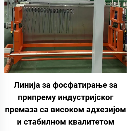
Линија за фосфатирање за
припрему индустријског
премаза са високом адхезијом
и стабилном квалитетом