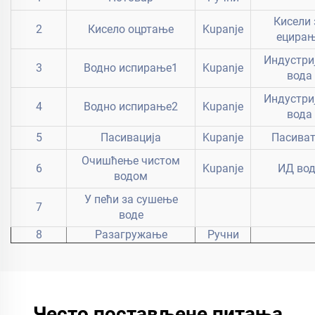
Кисели 
2
Кисело оцртање
Kupanje
ецира
Индустри
3
Водно испирање1
Kupanje
вода
Индустри
4
Водно испирање2
Kupanje
вода
5
Пасивација
Kupanje
Пасива
Очишћење чистом
6
Kupanje
ИД во
водом
У пећи за сушење
7
воде
8
Разагружање
Ручни
Често постављене питања