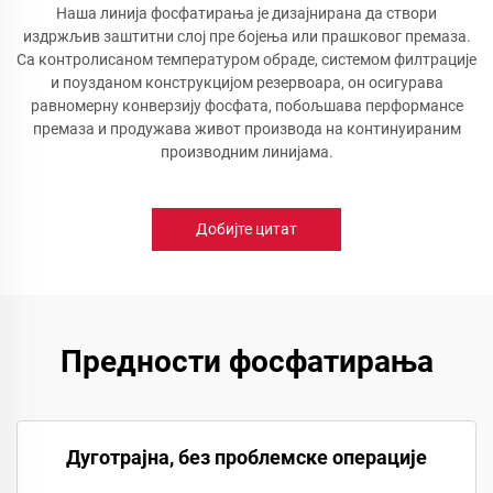
Наша линија фосфатирања је дизајнирана да створи
издржљив заштитни слој пре бојења или прашковог премаза.
Са контролисаном температуром обраде, системом филтрације
и поузданом конструкцијом резервоара, он осигурава
равномерну конверзију фосфата, побољшава перформансе
премаза и продужава живот производа на континуираним
производним линијама.
Добијте цитат
Предности фосфатирања
Дуготрајна, без проблемске операције