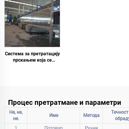
Система за претратацију
прскањем која се
користи у линији за
премазивање
Процес претратмане и параметри
Не, не,
Течност
Име
Метода
не.
обрад
1
Потовар
Ручни