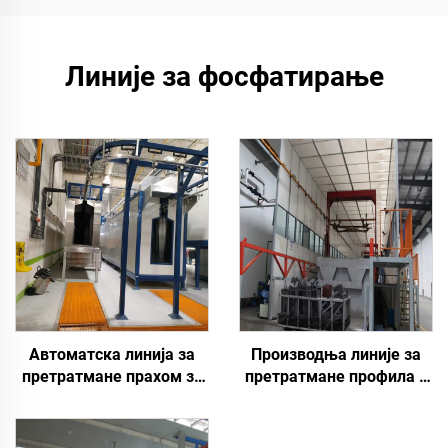
Линије за фосфатирање
Автоматска линија за
Производња линије за
претратмане прахом за
претратмане профила у
прскање
резервоару за потапање