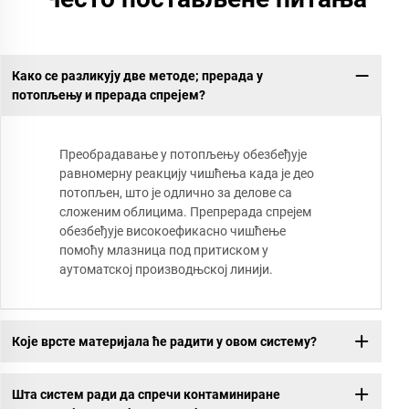
Како се разликују две методе; прерада у
потопљењу и прерада спрејем?
Преобрадавање у потопљењу обезбеђује
равномерну реакцију чишћења када је део
потопљен, што је одлично за делове са
сложеним облицима. Препрерада спрејем
обезбеђује високоефикасно чишћење
помоћу млазница под притиском у
аутоматској производњској линији.
Које врсте материјала ће радити у овом систему?
Шта систем ради да спречи контаминиране