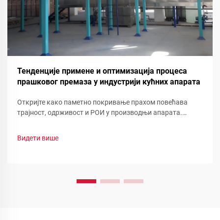
Тенденције примене и оптимизација процеса
прашковог премаза у индустрији кућних апарата
Откријте како паметно покривање прахом повећава
трајност, одрживост и РОИ у производњи апарата.
Погледајте смањење отпада, брзу промену боје и
функционалне прашинеоптимизујте своју линију сада.
Видети више