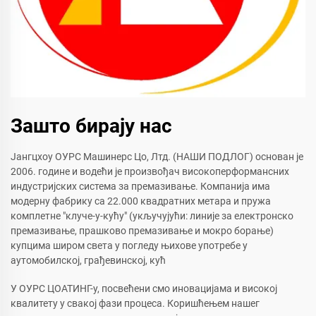
Зашто бирају нас
Јангцхоу ОУРС Машинерс Цо, Лтд. (НАШИ ПОДЛОГ) основан је
2006. године и водећи је произвођач високоперформансних
индустријских система за премазивање. Компанија има
модерну фабрику са 22.000 квадратних метара и пружа
комплетне "клуче-у-кућу" (укључујући: линије за електронско
премазивање, прашково премазивање и мокро борање)
купцима широм света у погледу њихове употребе у
аутомобилској, грађевинској, кућ
У ОУРС ЦОАТИНГ-у, посвећени смо иновацијама и високој
квалитету у свакој фази процеса. Коришћењем нашег