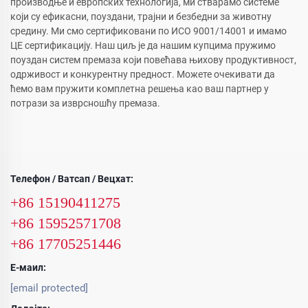
производње и европских технологија, ми стварамо системе
који су ефикасни, поуздани, трајни и безбедни за животну
средину. Ми смо сертификовани по ИСО 9001/14001 и имамо
ЦЕ сертификацију. Наш циљ је да нашим купцима пружимо
поуздан систем премаза који повећава њихову продуктивност,
одрживост и конкурентну предност. Можете очекивати да
ћемо вам пружити комплетна решења као ваш партнер у
потрази за изврсношћу премаза.
Телефон / Ватсап / Вецхат:
+86 15190411275
+86 15952571708
+86 17705251446
Е-маил:
[email protected]