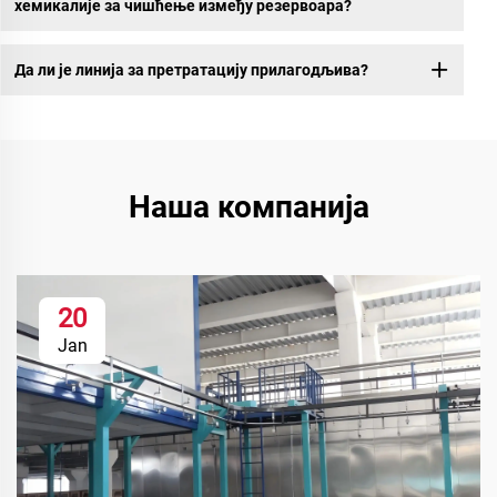
хемикалије за чишћење између резервоара?
Да ли је линија за претратацију прилагодљива?
Наша компанија
20
Jan