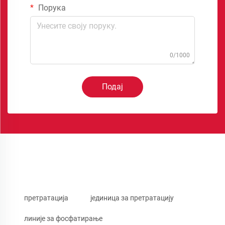
Порука
0/1000
Подај
претратација
јединица за претратацију
линије за фосфатирање