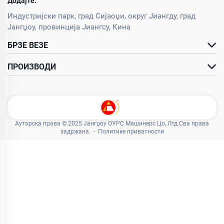
Додајте:
Индустријски парк, град Сијаоџи, округ Јиангду, град
Јангџоу, провинција Јиангсу, Кина
БРЗЕ ВЕЗЕ
ПРОИЗВОДИ
Ауторска права © 2025 Јангџоу ОУРС Машинерс Цо, Лтд.Сва права
задржана. -
Политике приватности