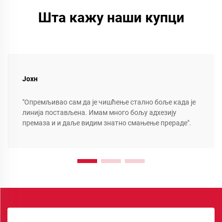
Шта кажу наши купци
Јохн
"Опремљивао сам да је чишћење стално боље када је
линија постављена. Имам много бољу адхезију
премаза и и даље видим знатно смањење прераде".