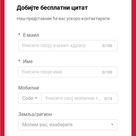
Добијте бесплатни цитат
Наш представник ће вас ускоро контактирати.
Е-маил
0/100
Име
0/100
Мобилни
Code
0/16
Земља/регион
Молим вас, изаберите