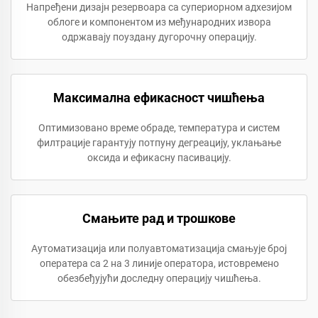
Напређени дизајн резервоара са супериорном адхезијом
облоге и компонентом из међународних извора
одржавају поуздану дугорочну операцију.
Максимална ефикасност чишћења
Оптимизовано време обраде, температура и систем
филтрације гарантују потпуну дегреацију, уклањање
оксида и ефикасну пасивацију.
Смањите рад и трошкове
Аутоматизација или полуавтоматизација смањује број
оператера са 2 на 3 линије оператора, истовремено
обезбеђујући доследну операцију чишћења.