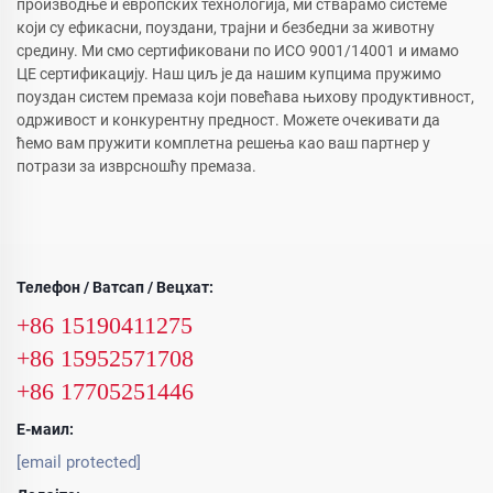
производње и европских технологија, ми стварамо системе
који су ефикасни, поуздани, трајни и безбедни за животну
средину. Ми смо сертификовани по ИСО 9001/14001 и имамо
ЦЕ сертификацију. Наш циљ је да нашим купцима пружимо
поуздан систем премаза који повећава њихову продуктивност,
одрживост и конкурентну предност. Можете очекивати да
ћемо вам пружити комплетна решења као ваш партнер у
потрази за изврсношћу премаза.
Телефон / Ватсап / Вецхат:
+86 15190411275
+86 15952571708
+86 17705251446
Е-маил:
[email protected]