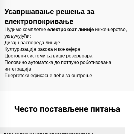
Усавршавање решења за
електропокривање
Нудимо комплетне
електрокоат линије
инжењерство,
укључујући:
Дизајн распореда линије
Културизација ракова и конвејера
Цветовни системи са више резервоара
Половино аутоматска до потпуно роботизована
интеграција
Енергетски ефикасне пећи за оштрење
Често постављене питања