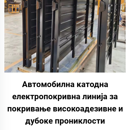
Автомобилна катодна
електропокривна линија за
покривање високоадезивне и
дубоке прониклости