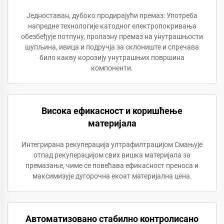
Једноставан, дубоко продирајући премаз: Употреба
напредне технологије катодног електропокривања
обезбеђује потпуну, пролазну премаз на унутрашњости
шупљина, ивица и подручја за склониште и спречава
било какву корозију унутрашњих површина
компоненти.
Висока ефикасност и коришћење
материјала
Интегрирана рекуперација ултрафилтрацијом Смањује
отпад рекуперацијом свих вишка материјала за
премазање, чиме се повећава ефикасност преноса и
максимизује дугорочна екоат материјална цена.
Автоматизовано стабилно контролисано