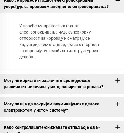
Како се процес катодног електропокривања
упоређује са процесом анодног електропокривања?
У поређењу, процеси катодног
електропокривања нуде супериорну
отпорност на корозију и сматрају се
индустријским стандардом за отпорност
на корозију аутомобилских структурних
делова.
Могу ли користити различите врсте делова
различитих величина у истој линији електролака?
Могу ли и ја да покријем алуминијумске делове
електрокотом у истом систему?
Како контролишете/снижавате отпад боје од Е-