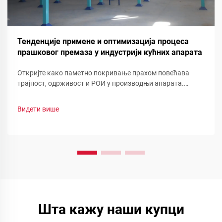
Тенденције примене и оптимизација процеса
прашковог премаза у индустрији кућних апарата
Откријте како паметно покривање прахом повећава
трајност, одрживост и РОИ у производњи апарата.
Погледајте смањење отпада, брзу промену боје и
функционалне прашинеоптимизујте своју линију сада.
Видети више
Шта кажу наши купци