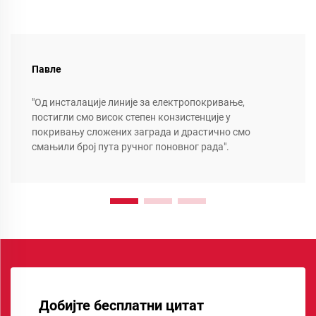
Павле
"Од инсталације линије за електропокривање,
постигли смо висок степен конзистенције у
покривању сложених заграда и драстично смо
смањили број пута ручног поновног рада".
Добијте бесплатни цитат