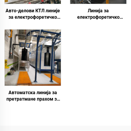
Авто-делови КТЛ линије
Линија за
за електрофоретичко
електрофоретичко
бојење
премазивање
аутомобилских
резервних делова
Автоматска линија за
претратмане прахом за
прскање