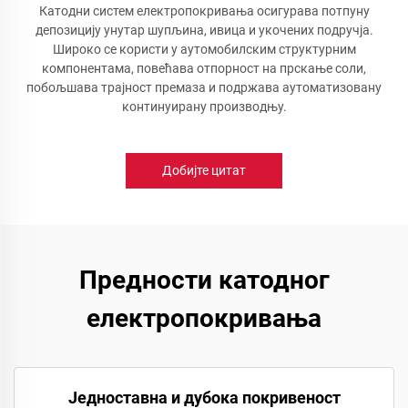
Катодни систем електропокривања осигурава потпуну
депозицију унутар шупљина, ивица и укочених подручја.
Широко се користи у аутомобилским структурним
компонентама, повећава отпорност на прскање соли,
побољшава трајност премаза и подржава аутоматизовану
континуирану производњу.
Добијте цитат
Предности катодног
електропокривања
Једноставна и дубока покривеност