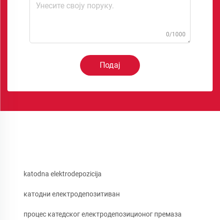
0/1000
Подај
katodna elektrodepozicija
катодни електродепозитиван
процес катедског електродепозиционог премаза