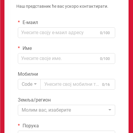
Наш представник ће вас ускоро контактирати.
Е-маил
0/100
Име
0/100
Мобилни
Code
0/16
Земља/регион
Молим вас, изаберите
Порука