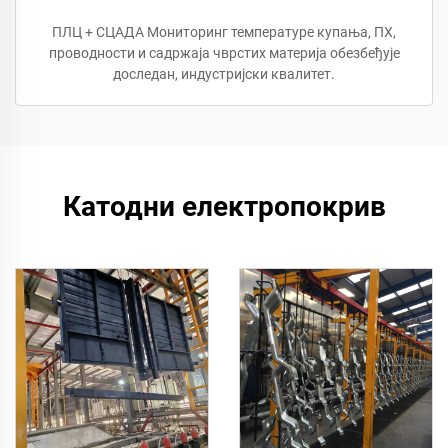
ПЛЦ + СЦАДА Мониторинг температуре купања, ПХ,
проводности и садржаја чврстих материја обезбеђује
доследан, индустријски квалитет.
Катодни електропокрив