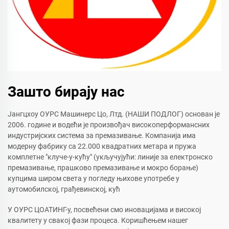
Зашто бирају нас
Јангцхоу ОУРС Машинерс Цо, Лтд. (НАШИ ПОДЛОГ) основан је
2006. године и водећи је произвођач високоперформансних
индустријских система за премазивање. Компанија има
модерну фабрику са 22.000 квадратних метара и пружа
комплетне "клуче-у-кућу" (укључујући: линије за електронско
премазивање, прашково премазивање и мокро борање)
купцима широм света у погледу њихове употребе у
аутомобилској, грађевинској, кућ
У ОУРС ЦОАТИНГ-у, посвећени смо иновацијама и високој
квалитету у свакој фази процеса. Коришћењем нашег