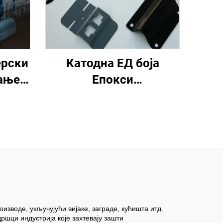
ерски
Катодна ЕД боја
кање
Епокси
електрофоретички
премаз
зводе, укључујући вијаке, заграде, кућишта итд.
шци индустрија које захтевају зашти