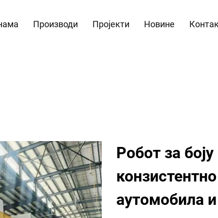
нама
Производи
Пројекти
Новине
Контак
Робот за боју
конзистентн
аутомобила и