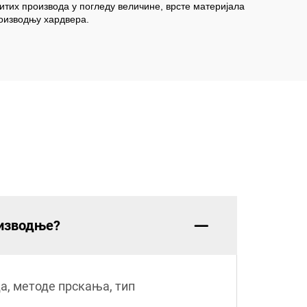
тих производа у погледу величине, врсте материјала
роизводњу хардвера.
оизводње?
а, методе прскања, тип