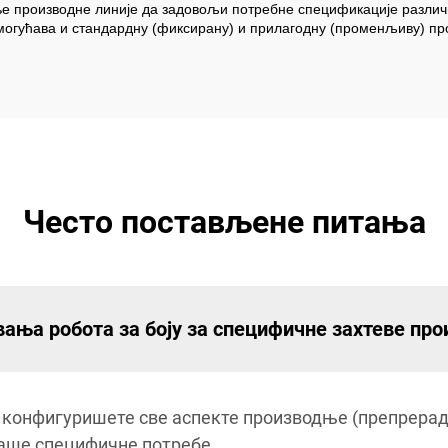
е производне линије да задовољи потребне спецификације различи
 омогућава и стандардну (фиксирану) и прилагодну (променљиву) п
Често постављене питања
вања робота за боју за специфичне захтеве пр
 конфигуришете све аспекте производње (препрерад
ваше специфичне потребе.