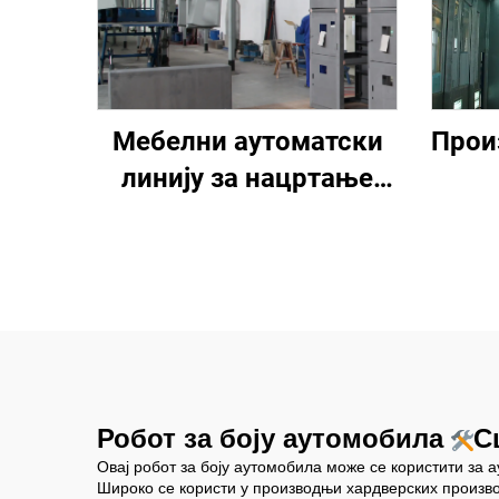
Мебелни аутоматски
Прои
линију за нацртање
боје спрејем
Робот за боју аутомобила
С
Овај робот за боју аутомобила може се користити за 
Широко се користи у производњи хардверских произво