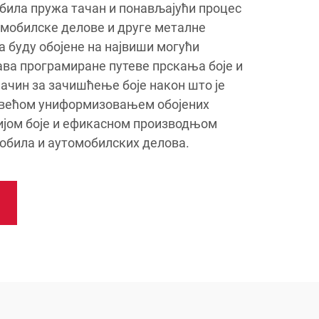
била пружа тачан и понављајући процес
омобилске делове и друге металне
а буду обојене на највиши могући
ава програмиране путеве прскања боје и
ачин за зачишћење боје након што је
 већом униформизовањем обојених
ијом боје и ефикасном производњом
обила и аутомобилских делова.