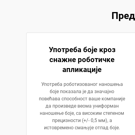
Пред
Употреба боје кроз
снажне роботичке
апликације
Употреба роботизованог наношења
боје показала је да значајно
повећава способност ваше компаније
да произведе веома униформан
наношење боје, са високим степеном
прецизности (+/- 0,5 мм), а
истовремено смањује отпад боје.