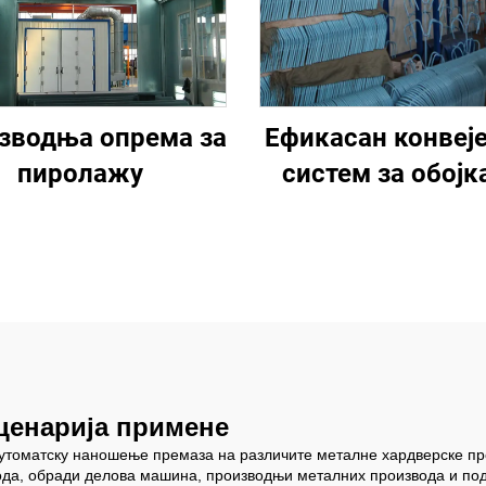
зводња опрема за
Ефикасан конвеј
пиролажу
систем за обој
линија
ценарија примене
аутоматску наношење премаза на различите металне хардверске прои
да, обради делова машина, производњи металних производа и подр