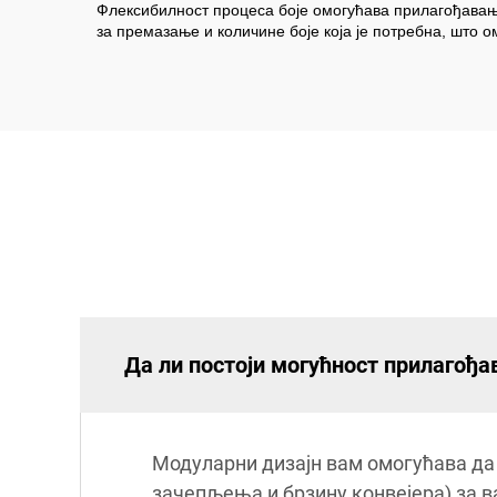
Флексибилност процеса боје омогућава прилагођавањ
за премазање и количине боје која је потребна, што
Да ли постоји могућност прилагођа
Модуларни дизајн вам омогућава да
зачепљења и брзину конвејера) за 