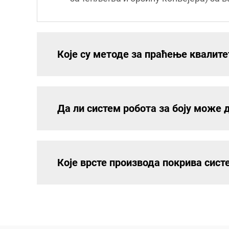
Које су методе за праћење квалит
Да ли систем робота за боју може 
Које врсте производа покрива систе