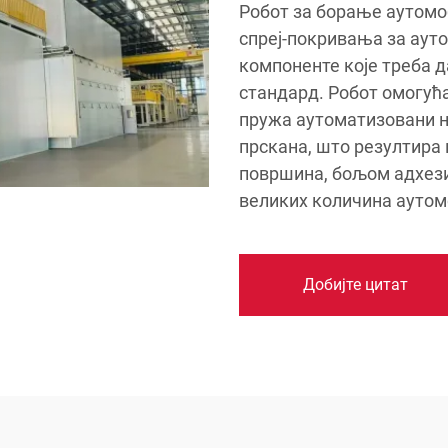
Робот за борање аутомо
спреј-покривања за аут
компоненте које треба д
стандард. Робот омогућ
пружа аутоматизовани н
прскана, што резултира
површина, бољом адхез
великих количина аутом
Добијте цитат