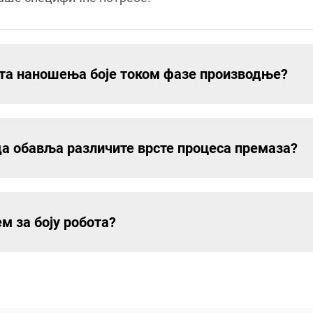
ета наношења боје током фазе производње?
да обавља различите врсте процеса премаза?
м за боју робота?