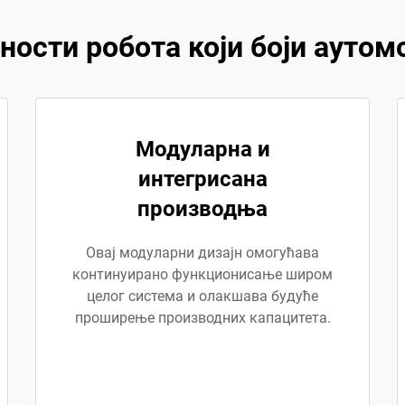
ности робота који боји аутом
Модуларна и
интегрисана
производња
Овај модуларни дизајн омогућава
континуирано функционисање широм
целог система и олакшава будуће
проширење производних капацитета.