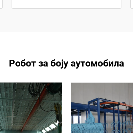
Робот за боју аутомобила