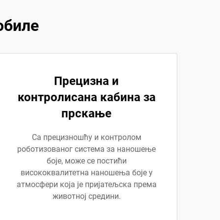
обиле
Прецизна и
контролисана кабина за
прскање
Са прецизношћу и контролом
роботизованог система за наношење
боје, може се постићи
висококвалитетна наношења боје у
атмосфери која је пријатељска према
животној средини.